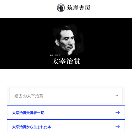
太宰治賞受賞者一覧
太宰治賞から生まれた本