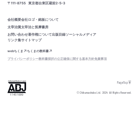
〒111-8755
東京都台東区蔵前2-5-3
会社概要
会社ロゴ・銘板について
太宰治賞
太宰治と筑摩書房
お問い合わせ
著作権について
出版目録
ソーシャルメディア
リンク集
サイトマップ
webちくま
ちくまの教科書
プライバシーポリシー
教科書採択の公正確保に関する基本方針
免責事項
PageTop
© Chikumashobo Ltd.
2024
All Rights Reserved.