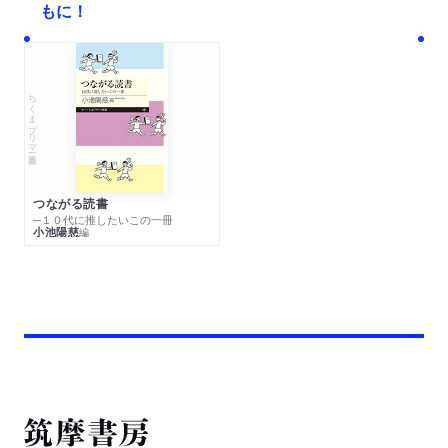
もに！
ちくまプリマー新書
つながる読書
─１０代に推したいこの一冊
小池陽慈
編