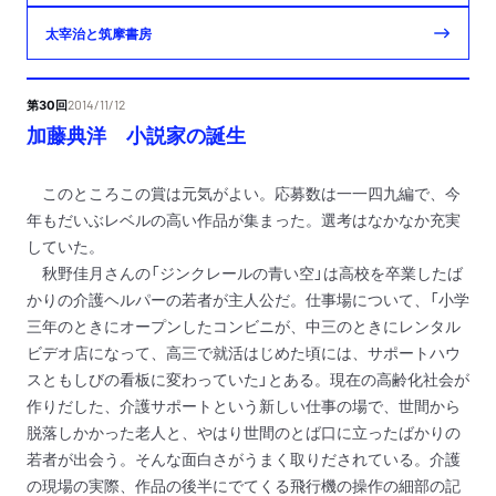
太宰治と筑摩書房
第30回
2014/11/12
加藤典洋 小説家の誕生
このところこの賞は元気がよい。応募数は一一四九編で、今
年もだいぶレベルの高い作品が集まった。選考はなかなか充実
していた。
秋野佳月さんの「ジンクレールの青い空」は高校を卒業したば
かりの介護ヘルパーの若者が主人公だ。仕事場について、「小学
三年のときにオープンしたコンビニが、中三のときにレンタル
ビデオ店になって、高三で就活はじめた頃には、サポートハウ
スともしびの看板に変わっていた」とある。現在の高齢化社会が
作りだした、介護サポートという新しい仕事の場で、世間から
脱落しかかった老人と、やはり世間のとば口に立ったばかりの
若者が出会う。そんな面白さがうまく取りだされている。介護
の現場の実際、作品の後半にでてくる飛行機の操作の細部の記