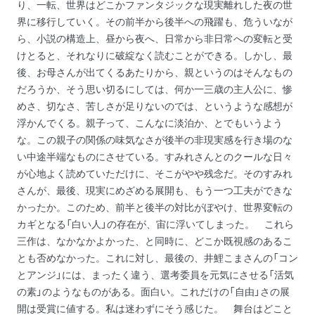
り、一転、世界はどこかファンタジックな現実離れした夜の世
界に移行していく。その前半から後半への飛躍も、危ういなが
ら、小説の構造上、昼から夜へ、日常から非日常への変転と受
けとると、それなりに破綻なく読むことができる。しかし、最
後、お母さんが出てくるあたりから、親というのはそんなもの
だろうか、そう思い切るにしては、何か一三歳の主人公に、惨
めさ、切なさ、苦しさが足りないのでは、というような感想が
浮かんでくる。親子って、こんなに淡泊か、とでもいうよう
な。この親子の関係の味気なさが後半の非現実感を行き場のな
い中途半端なものにさせている。すみれさんとのクールな日々
が心地よく読めていただけに、そこがやや残念だ。そのすみれ
さんが、最後、現実にめざめる展開も、もう一つ工夫ができな
かったか。このため、前半と後半の対比がぼやけ、世界変転の
カギとなる「白い人」の存在が、宙に浮いてしまった。
これら
三作は、なかなかよかった、と同時に、どこか既視感のあるこ
とも否めなかった。これに対し、最後の、井鯉こまさんの「コン
とアンジ」には、まったく違う、選考委員を元気にさせる「活気
の素」のようなものがある。面白い。これだけの「自由」さの展
開は受賞に値する。私は迷わずにそう感じた。
舞台はどこと