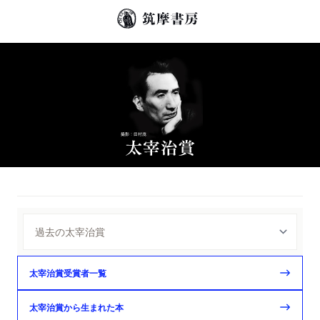
太宰治賞受賞者一覧
太宰治賞から生まれた本