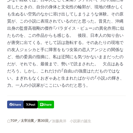
在したときの、自分の身体と文化性の輪郭が、現地の懐かしく
も生ぬるい空気のなかに溶け出してしまうような体験。その原
質が、この小説に表現されているのだと思った。昔見た、沖縄
出身の監督高嶺剛の傑作『パラダイス・ビュー』の異化作用に似
たものを、この作品からも感じる。
後段、日本人の知り合い
が唐突に出てくる。そして話は急転する。そのあたりの現地で
の友人ジェシカと手に障害をもつ女装の恋人アンジとの関係な
ど、他の委員の指摘に、私は迂闊にも気づかないままだったの
だが、それでも、最後まで、勢いで読まされた。
欠点はある
だろう。しかし、これだけの「自由」の強度はただものではな
い。まぎれもなくおぎゃあと生まれたばかりの「小説」の輝き、
力。一人の小説家がここにいるのだと思う。
Share
Post
Share
TOP
太宰治賞
第30回
加藤典洋 小説家の誕生