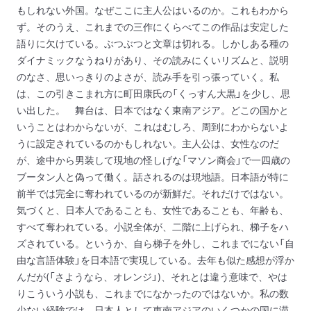
もしれない外国。なぜここに主人公はいるのか。これもわから
ず。そのうえ、これまでの三作にくらべてこの作品は安定した
語りに欠けている。ぶつぶつと文章は切れる。しかしある種の
ダイナミックなうねりがあり、その読みにくいリズムと、説明
のなさ、思いっきりのよさが、読み手を引っ張っていく。私
は、この引きこまれ方に町田康氏の「くっすん大黒」を少し、思
い出した。
舞台は、日本ではなく東南アジア。どこの国かと
いうことはわからないが、これはむしろ、周到にわからないよ
うに設定されているのかもしれない。主人公は、女性なのだ
が、途中から男装して現地の怪しげな「マソン商会」で一四歳の
ブータン人と偽って働く。話されるのは現地語。日本語が特に
前半では完全に奪われているのが新鮮だ。それだけではない。
気づくと、日本人であることも、女性であることも、年齢も、
すべて奪われている。小説全体が、二階に上げられ、梯子をハ
ズされている。というか、自ら梯子を外し、これまでにない「自
由な言語体験」を日本語で実現している。去年も似た感想が浮か
んだが(「さようなら、オレンジ」)、それとは違う意味で、やは
りこういう小説も、これまでになかったのではないか。私の数
少ない経験では、日本人として東南アジアのいくつかの国に滞