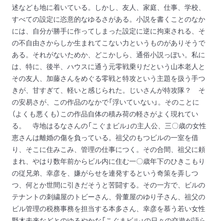
述なども地に着いている。しかし、友人、家庭、仕事、学校、
すべての設定に恣意的なゆるさがある。小説を書くことのなか
には、自分が勝手に作ってしまった設定に逆に拘束される、そ
の不自由さからしか生まれてこない力というものがありそうで
ある。それがないためか、どこかしら、通俗小説っぽい。私に
は、特に、後半、ハウスに通う元零戦乗りだという山本老人と
その友人、加藤さんをめぐる零戦と特攻という主題を扱う手つ
きが、甘すぎて、軽いと感じられた。じいさんが特攻隊？ そ
の安易さが、この作品のなかで「浮いていない」。そのことに
（よくも悪くも）この作品自体の積み荷の軽さがよく現れてい
る。
寺地はるなさんの「こぐまビル」の主人公、三〇歳の女性
恵さんは離婚の傷を負っている。祖父のもつビルの一室を借
り、そこに住みこみ、管理の仕事につく。その合間、祖父に頼
まれ、やはり数年前からビル内に住む一〇歳年下のひきこもり
の従兄弟、幸彦を、嫌がらせを連発するという奇策を弄しつ
つ、何とか世間に引きだそうと苦闘する。その一方で、ビルの
テナントの刺繍屋のトビーさん、骨董屋のゆり子さん、祖父の
ビル管理の税務事務を担当する本多さん、幸彦を慕う若い女性
野木未来などとのゆるやかな「こぐまビル」の日々の交遊が語ら