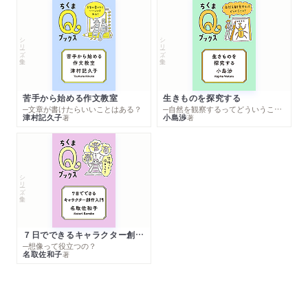
シリーズ・全集
シリーズ・全集
苦手から始める作文教室
生きものを探究する
─文章が書けたらいいことはある？
─自然を観察するってどういうこと？
津村記久子
小島渉
著
著
シリーズ・全集
７日でできるキャラクター創作入門
─想像って役立つの？
名取佐和子
著