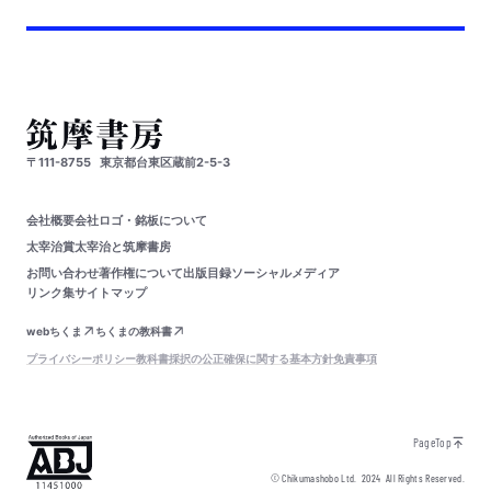
〒111-8755
東京都台東区蔵前2-5-3
会社概要
会社ロゴ・銘板について
太宰治賞
太宰治と筑摩書房
お問い合わせ
著作権について
出版目録
ソーシャルメディア
リンク集
サイトマップ
webちくま
ちくまの教科書
プライバシーポリシー
教科書採択の公正確保に関する基本方針
免責事項
PageTop
© Chikumashobo Ltd.
2024
All Rights Reserved.