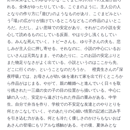
れる。全体がゆったりしている。こぐまのように。主人公の人
となりの作り方に「遊び」のようなものがあり、こぐまビルとい
う「場」の広がりが描けているところなどもこの作品のよいとこ
ろだ。ただし、よい意味での安定があり、それがこの小説を安
心して読めるものにしている反面、やはり少し浅くもしてい
る。みんな死んでいく。トビーさんも、ゆり子さんの夫も。悲
しみが主人公に押し寄せる。それなのに、小説の中心にいるお
じいさんは元気なまま。そのあたりに、このお話の安定ぶりと
また物足りなさがよく出ている。小説というのはここから先、
どこに行くのか、ということなのだろうか。
橙貴生さんの「深
夜呼吸」では、お母さんが幼い妹を連れて家を出て行くところか
ら作品がはじまる。やがて、親の離婚へと進んでいく日々を取
り残された一三歳の女の子の目の位置から描いている。中心に
罅の入った、安定から遠ざけられた作品の重みがある。中学
生。自分で弁当を作り、学校での不安定な友達とのやりとりを
何とかこなしていく。そのあたりの心細い情景の記述に読み手
を引き込む力がある。何とも冷たく優しさのかけらもないおば
あさんの登場にもリアルな感触がある。その後、夏休みとな