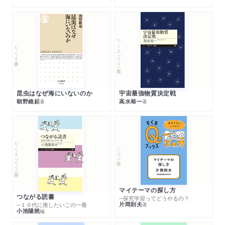
ちくまプリマー新書
ちくま新書
昆虫はなぜ海にいないのか
宇宙最強物質決定戦
朝野維起
高水裕一
著
著
ちくまプリマー新書
シリーズ・全集
マイテーマの探し方
つながる読書
─探究学習ってどうやるの？
片岡則夫
著
─１０代に推したいこの一冊
小池陽慈
編