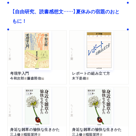
【自由研究、読書感想文……】夏休みの宿題のおと
もに！
ちくま文庫
ちくま学芸文庫
考現学入門
レポートの組み立て方
今和次郎
藤森照信
木下是雄
著
編
著
ちくま文庫
ちくま文庫
身近な雑草の愉快な生きかた
身近な雑草の愉快な生きかた
三上修
稲垣栄洋
三上修
稲垣栄洋
著
著
著
著