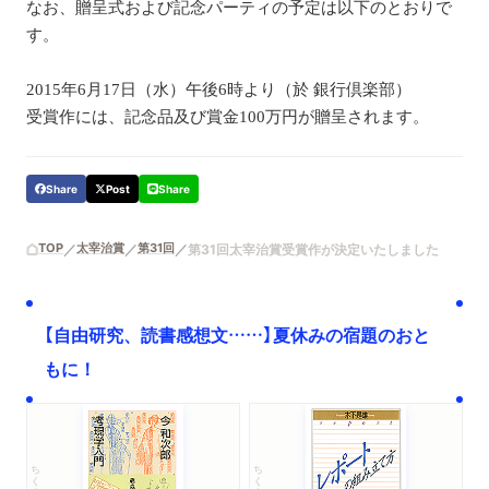
なお、贈呈式および記念パーティの予定は以下のとおりで
す。
2015年6月17日（水）午後6時より（於 銀行倶楽部）
受賞作には、記念品及び賞金100万円が贈呈されます。
Share
Post
Share
TOP
太宰治賞
第31回
第31回太宰治賞受賞作が決定いたしました
【自由研究、読書感想文……】夏休みの宿題のおと
もに！
ちくま文庫
ちくま学芸文庫