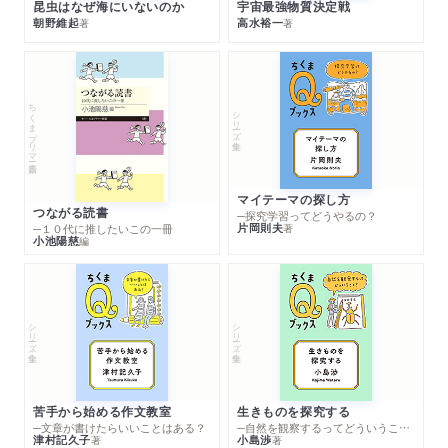
昆虫はなぜ海にいないのか
宇宙最強物質決定戦
朝野維起
高水裕一
著
著
ちくまプリマー新書
シリーズ・全集
マイテーマの探し方
つながる読書
─探究学習ってどうやるの？
片岡則夫
著
─１０代に推したいこの一冊
小池陽慈
編
シリーズ・全集
シリーズ・全集
苦手から始める作文教室
生きものを探究する
─文章が書けたらいいことはある？
─自然を観察するってどういうこと？
津村記久子
小島渉
著
著