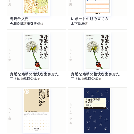
考現学入門
レポートの組み立て方
今和次郎
藤森照信
木下是雄
著
編
著
ちくま文庫
ちくま文庫
身近な雑草の愉快な生きかた
身近な雑草の愉快な生きかた
三上修
稲垣栄洋
三上修
稲垣栄洋
著
著
著
著
ちくまプリマー新書
ちくま新書