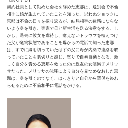
契約社員として勤めた会社を辞めた恵那は、送別会で不倫
相手に娘が生まれていたことを知った。思わぬショックに
恵那は不倫の日々を振り返るが、結局相手の迷惑にならな
いよう身を引き、実家で母と新生活を送る決意をする。し
かし、過去に彼女を虐待し、癒えないトラウマを植えつけ
た父が危篤状態であることを母からの電話で知った恵那
は、すでに縁を切っていたはずの父に母が内緒で連絡を取
っていたことを裏切りと感じ、怒りで自暴自棄となる。激
しく自分を責める恵那を救ったのは親友の女装男子メリッ
サだった。メリッサの叱咤により自分を見つめなおした恵
那は、身を引くのでなく、はっきりと自分から関係を終わ
らせるために不倫相手に電話をかける。