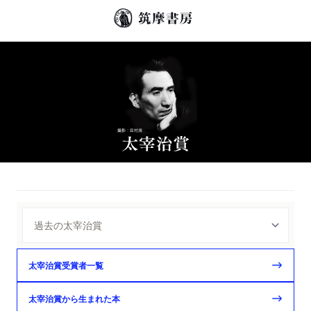
太宰治賞受賞者一覧
太宰治賞から生まれた本