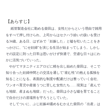
【あらすじ】
紙管製造会社に勤める柴田は、女性だからという理由で雑用
をすべて押し付けられ、上司からはセクハラ紛いの扱いを受け
る34歳。ある日、はずみで「妊娠した」と嘘を吐いたことをき
っかけに、“にせ妊婦”を演じる生活が始まってしまう。しかし
その設定に則った日常は思いがけず快適で、空虚な日々はにわ
かに活気づいていった。
やがてマタニティエアロビに精を出し始めた柴田は、そこで
知り合った妊婦仲間との交流を通して“産む性”の抱える孤独を
知ることになる。表面的な制度や配慮だけは整っていく会社、
ワンオペ育児や産後うつに苦しむ女性たち……現実は「産んで
も地獄、産まぬも地獄」だった。柴田は小さな噓を育てること
で自分だけの居場所を守ろうとしていた。
そしてついに、ぶじ妊娠40週めをむかえた柴田の「出産」は