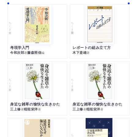
ちくま文庫
ちくま学芸文庫
考現学入門
レポートの組み立て方
今和次郎
藤森照信
木下是雄
著
編
著
ちくま文庫
ちくま文庫
身近な雑草の愉快な生きかた
身近な雑草の愉快な生きかた
三上修
稲垣栄洋
三上修
稲垣栄洋
著
著
著
著