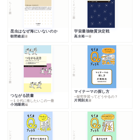
ちくまプリマー新書
ちくま新書
昆虫はなぜ海にいないのか
宇宙最強物質決定戦
朝野維起
高水裕一
著
著
ちくまプリマー新書
シリーズ・全集
マイテーマの探し方
つながる読書
─探究学習ってどうやるの？
片岡則夫
著
─１０代に推したいこの一冊
小池陽慈
編
シリーズ・全集
シリーズ・全集