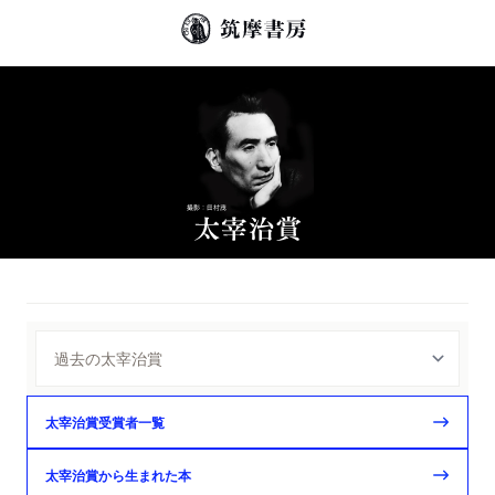
太宰治賞受賞者一覧
太宰治賞から生まれた本