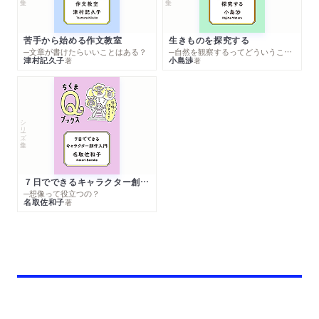
苦手から始める作文教室
生きものを探究する
─文章が書けたらいいことはある？
─自然を観察するってどういうこと？
津村記久子
小島渉
著
著
シリーズ・全集
７日でできるキャラクター創作入門
─想像って役立つの？
名取佐和子
著