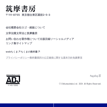
〒111-8755
東京都台東区蔵前2-5-3
会社概要
会社ロゴ・銘板について
太宰治賞
太宰治と筑摩書房
お問い合わせ
著作権について
出版目録
ソーシャルメディア
リンク集
サイトマップ
webちくま
ちくまの教科書
プライバシーポリシー
教科書採択の公正確保に関する基本方針
免責事項
PageTop
© Chikumashobo Ltd.
2024
All Rights Reserved.