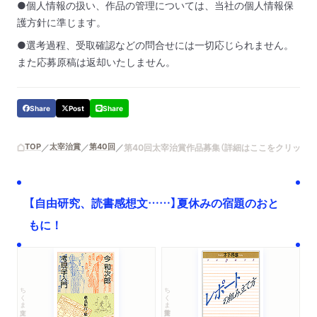
●個人情報の扱い、作品の管理については、当社の個人情報保
護方針に準じます。
●選考過程、受取確認などの問合せには一切応じられません。
また応募原稿は返却いたしません。
Share
Post
Share
TOP
太宰治賞
第40回
第40回太宰治賞作品募集（詳細はここをクリック）
【自由研究、読書感想文……】夏休みの宿題のおと
もに！
ちくま文庫
ちくま学芸文庫