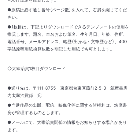
●原稿は必ず通し番号（ページ数）を入れて、右肩を綴じてくだ
さい。
●1枚目は、下記よりダウンロードできるテンプレートの使用を
推奨します。題名、本名および筆名、生年月日、年齢、住所、
電話番号、メールアドレス、略歴（出身地・文筆歴など）、400
字詰原稿用紙換算枚数を明記した用紙でも可とします。
◇太宰治賞1枚目ダウンロード
●送り先は、〒111-8755 東京都台東区蔵前2-5-3 筑摩書房
内太宰治賞係 宛
●当選作品の出版、配信、映像化等に関する諸権利は、筑摩書
房が管理するものとします。
●メールにて、太宰治賞関係の情報をお知らせする場合があり
ます。