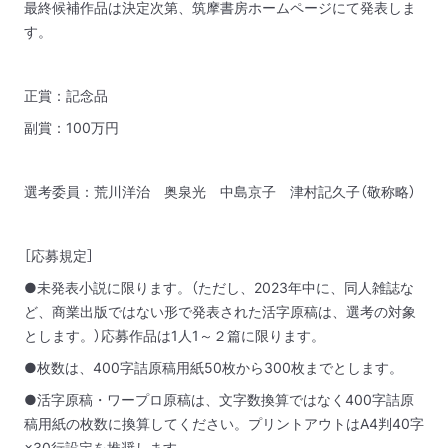
最終候補作品は決定次第、筑摩書房ホームページにて発表しま
す。
正賞：記念品
副賞：100万円
選考委員：荒川洋治 奥泉光 中島京子 津村記久子（敬称略）
［応募規定］
●未発表小説に限ります。（ただし、2023年中に、同人雑誌な
ど、商業出版ではない形で発表された活字原稿は、選考の対象
とします。）応募作品は1人1～２篇に限ります。
●枚数は、400字詰原稿用紙50枚から300枚までとします。
●活字原稿・ワープロ原稿は、文字数換算ではなく400字詰原
稿用紙の枚数に換算してください。プリントアウトはA4判40字
×30行設定を推奨します。