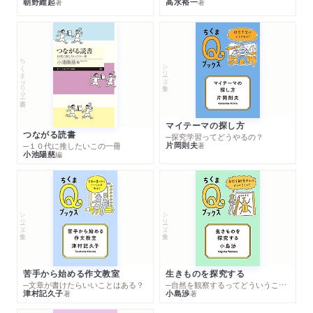
朝野維起
高水裕一
著
著
ちくまプリマー新書
シリーズ・全集
マイテーマの探し方
つながる読書
─探究学習ってどうやるの？
片岡則夫
著
─１０代に推したいこの一冊
小池陽慈
編
シリーズ・全集
シリーズ・全集
苦手から始める作文教室
生きものを探究する
─文章が書けたらいいことはある？
─自然を観察するってどういうこと？
津村記久子
小島渉
著
著