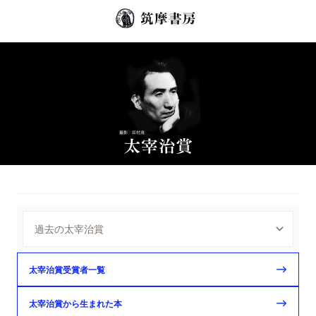
太宰治賞受賞者一覧
太宰治賞から生まれた本