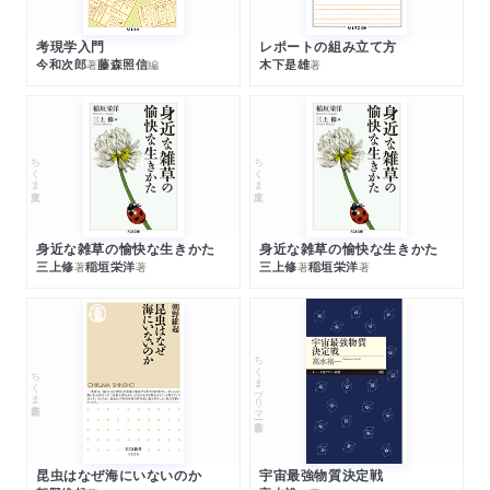
考現学入門
レポートの組み立て方
今和次郎
藤森照信
木下是雄
著
編
著
ちくま文庫
ちくま文庫
身近な雑草の愉快な生きかた
身近な雑草の愉快な生きかた
三上修
稲垣栄洋
三上修
稲垣栄洋
著
著
著
著
ちくまプリマー新書
ちくま新書
昆虫はなぜ海にいないのか
宇宙最強物質決定戦