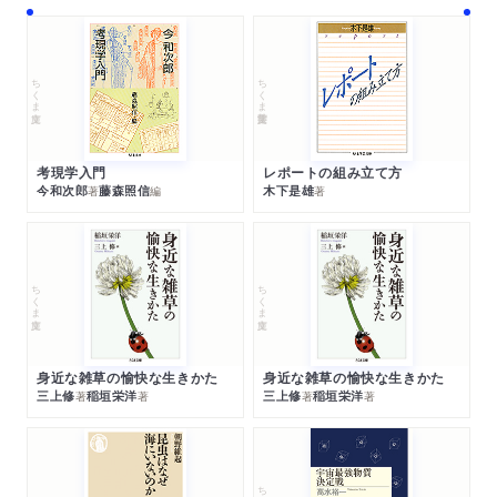
ちくま文庫
ちくま学芸文庫
考現学入門
レポートの組み立て方
今和次郎
藤森照信
木下是雄
著
編
著
ちくま文庫
ちくま文庫
身近な雑草の愉快な生きかた
身近な雑草の愉快な生きかた
三上修
稲垣栄洋
三上修
稲垣栄洋
著
著
著
著