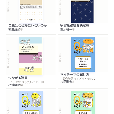
ちくまプリマー新書
ちくま新書
昆虫はなぜ海にいないのか
宇宙最強物質決定戦
朝野維起
高水裕一
著
著
ちくまプリマー新書
シリーズ・全集
マイテーマの探し方
つながる読書
─探究学習ってどうやるの？
片岡則夫
著
─１０代に推したいこの一冊
小池陽慈
編
シリーズ・全集
シリーズ・全集