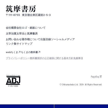
〒111-8755
東京都台東区蔵前2-5-3
会社概要
会社ロゴ・銘板について
太宰治賞
太宰治と筑摩書房
お問い合わせ
著作権について
出版目録
ソーシャルメディア
リンク集
サイトマップ
webちくま
ちくまの教科書
プライバシーポリシー
教科書採択の公正確保に関する基本方針
免責事項
PageTop
© Chikumashobo Ltd.
2024
All Rights Reserved.