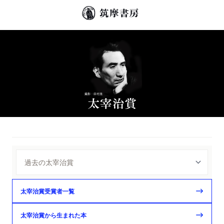
太宰治賞受賞者一覧
太宰治賞から生まれた本