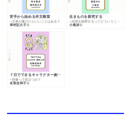
苦手から始める作文教室
生きものを探究する
─文章が書けたらいいことはある？
─自然を観察するってどういうこと？
津村記久子
小島渉
著
著
シリーズ・全集
７日でできるキャラクター創作入門
─想像って役立つの？
名取佐和子
著