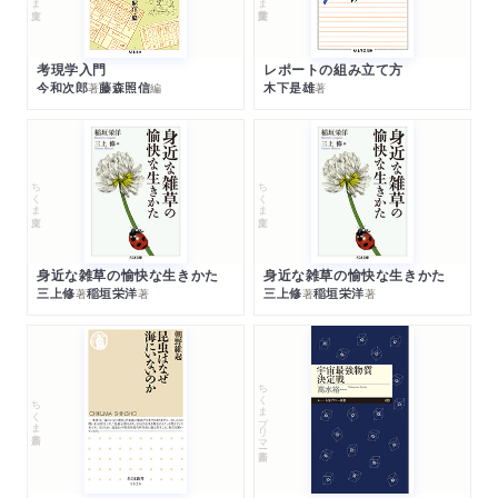
考現学入門
レポートの組み立て方
今和次郎
藤森照信
木下是雄
著
編
著
ちくま文庫
ちくま文庫
身近な雑草の愉快な生きかた
身近な雑草の愉快な生きかた
三上修
稲垣栄洋
三上修
稲垣栄洋
著
著
著
著
ちくまプリマー新書
ちくま新書