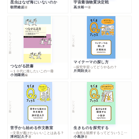
昆虫はなぜ海にいないのか
宇宙最強物質決定戦
朝野維起
高水裕一
著
著
ちくまプリマー新書
シリーズ・全集
マイテーマの探し方
つながる読書
─探究学習ってどうやるの？
片岡則夫
著
─１０代に推したいこの一冊
小池陽慈
編
シリーズ・全集
シリーズ・全集
苦手から始める作文教室
生きものを探究する
─文章が書けたらいいことはある？
─自然を観察するってどういうこと？
津村記久子
小島渉
著
著