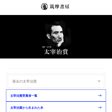
太宰治賞受賞者一覧
太宰治賞から生まれた本