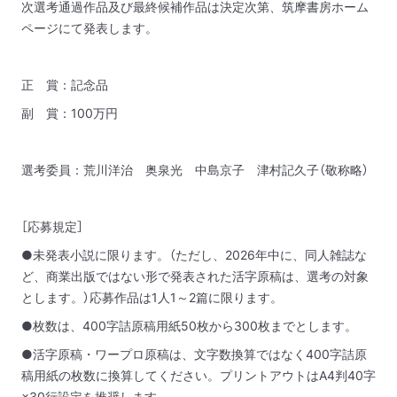
次選考通過作品及び最終候補作品は決定次第、筑摩書房ホーム
ページにて発表します。
正 賞：記念品
副 賞：100万円
選考委員：荒川洋治 奥泉光 中島京子 津村記久子（敬称略）
［応募規定］
●未発表小説に限ります。（ただし、2026年中に、同人雑誌な
ど、商業出版ではない形で発表された活字原稿は、選考の対象
とします。）応募作品は1人1～2篇に限ります。
●枚数は、400字詰原稿用紙50枚から300枚までとします。
●活字原稿・ワープロ原稿は、文字数換算ではなく400字詰原
稿用紙の枚数に換算してください。プリントアウトはA4判40字
×30行設定を推奨します。