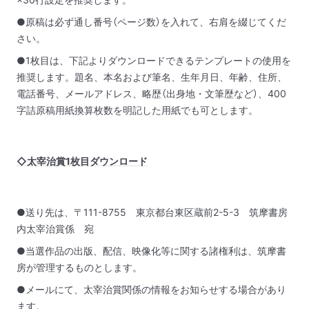
●原稿は必ず通し番号（ページ数）を入れて、右肩を綴じてくだ
さい。
●1枚目は、下記よりダウンロードできるテンプレートの使用を
推奨します。題名、本名および筆名、生年月日、年齢、住所、
電話番号、メールアドレス、略歴（出身地・文筆歴など）、400
字詰原稿用紙換算枚数を明記した用紙でも可とします。
◇太宰治賞1枚目ダウンロード
●送り先は、〒111-8755 東京都台東区蔵前2-5-3 筑摩書房
内太宰治賞係 宛
●当選作品の出版、配信、映像化等に関する諸権利は、筑摩書
房が管理するものとします。
●メールにて、太宰治賞関係の情報をお知らせする場合があり
ます。