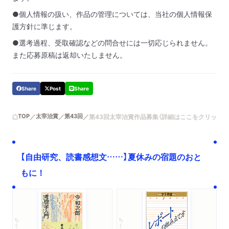
●個人情報の扱い、作品の管理については、当社の個人情報保
護方針に準じます。
●選考過程、受取確認などの問合せには一切応じられません。
また応募原稿は返却いたしません。
Share
Post
Share
TOP
太宰治賞
第43回
第43回太宰治賞作品募集（詳細はここをクリック）
【自由研究、読書感想文……】夏休みの宿題のおと
もに！
ちくま文庫
ちくま学芸文庫