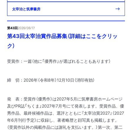
太宰治と筑摩書房
第43回
2026/06/17
第43回太宰治賞作品募集（詳細はここをクリッ
ク）
受賞作：一篇（他に「優秀作」が選ばれることもあります）
締 切：2026年（令和8年）12月10日（消印有効）
発 表：
受賞作（優秀作）は2027年5月に筑摩書房ホームページ
及びPR誌「ちくま」2027年7月号にて発表します。
受賞作品、優
秀作品、最終候補作品は、選評とともに『太宰治賞2027』（2027
年6月刊行予定）に収録し、著者略歴と顔写真も掲載します。
（受賞作以外の掲載作品には謝礼を支払います。）第一次、第二