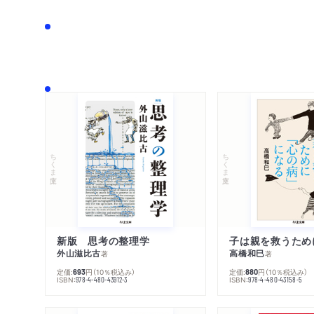
ちくま文庫
ちくま文庫
新版 思考の整理学
外山滋比古
高橋和巳
著
著
定価:
円
（10％税込み）
定価:
円
（10％税込み）
693
880
ISBN:
ISBN:
978-4-480-43912-3
978-4-480-43158-5