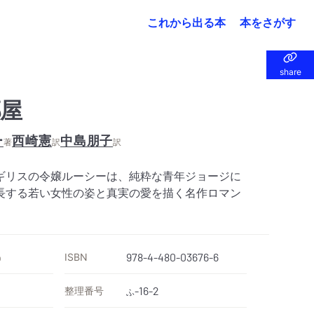
これから出る本
本をさがす
share
share
屋
ー
西崎憲
中島朋子
著
訳
訳
ギリスの令嬢ルーシーは、純粋な青年ジョージに
長する若い女性の姿と真実の愛を描く名作ロマン
ISBN
978-4-480-03676-6
）
整理番号
-16-2
ふ