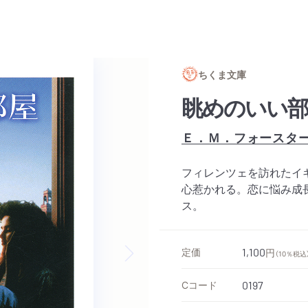
ちくま文庫
眺めのいい部
Ｅ．Ｍ．フォースタ
フィレンツェを訪れたイ
心惹かれる。恋に悩み成
ス。
定価
1,100
円
（10％税込
Next slide
Cコード
0197