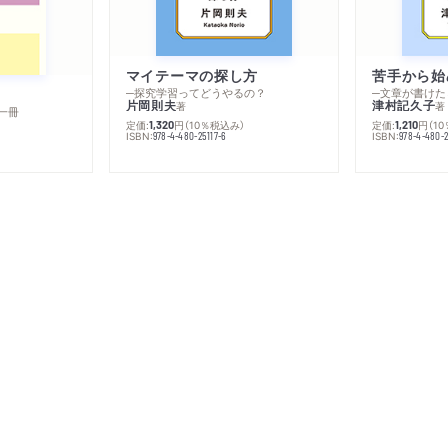
マイテーマの探し方
苦手から始
─探究学習ってどうやるの？
─文章が書けた
片岡則夫
津村記久子
著
著
一冊
定価:
円
（10％税込み）
定価:
円
（1
1,320
1,210
ISBN:
ISBN:
978-4-480-25117-6
978-4-480-2