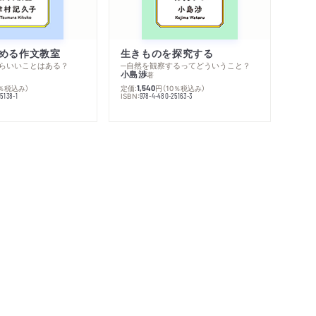
める作文教室
生きものを探究する
らいいことはある？
─自然を観察するってどういうこと？
小島渉
著
0％税込み）
定価:
円
（10％税込み）
1,540
ISBN:
5138-1
978-4-480-25163-3