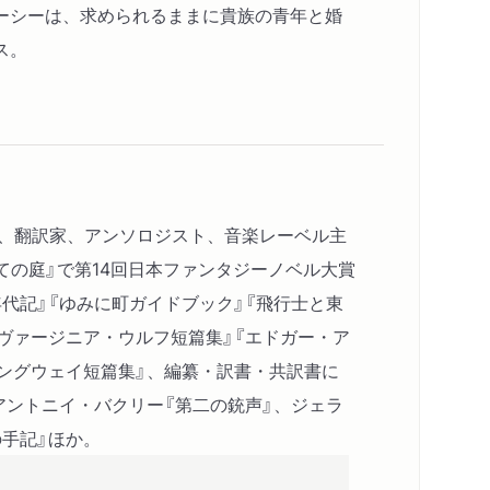
ーシーは、求められるままに貴族の青年と婚
ス。
家、翻訳家、アンソロジスト、音楽レーベル主
果ての庭』で第14回日本ファンタジーノベル大賞
代記』『ゆみに町ガイドブック』『飛行士と東
ヴァージニア・ウルフ短篇集』『エドガー・ア
ミングウェイ短篇集』、編纂・訳書・共訳書に
アントニイ・バクリー『第二の銃声』、ジェラ
手記』ほか。