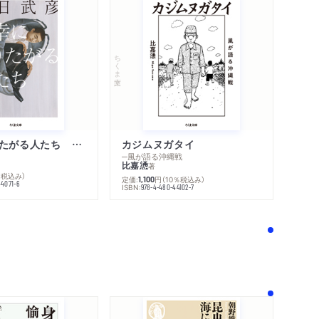
ちくま文庫
不幸になりたがる人たち 増補新版
カジムヌガタイ
─風が語る沖縄戦
比嘉慂
著
％税込み）
定価:
円
（10％税込み）
1,100
44071-6
ISBN:
978-4-480-44102-7
！