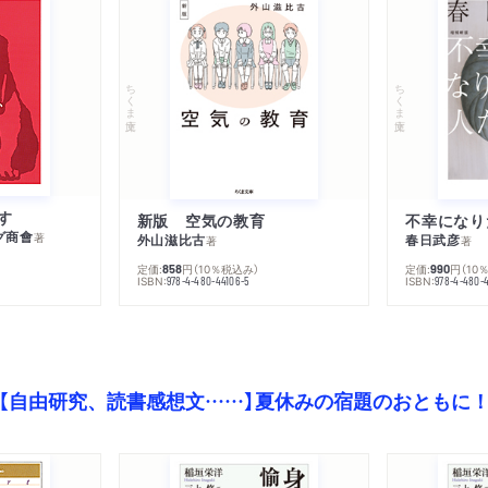
ちくま文庫
ちくま文庫
す
新版 空気の教育
グ商會
著
外山滋比古
春日武彦
著
著
定価:
円
（10％税込み）
定価:
円
（10
858
990
ISBN:
ISBN:
978-4-480-44106-5
978-4-480-
【自由研究、読書感想文……】夏休みの宿題のおともに