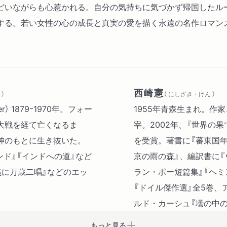
どいながらも心惹かれる。自分の気持ちに気づかず帰国したル
する。若い女性の心の成長と真実の愛を描く永遠の名作ロマン
西崎憲
）
（ にしざき・けん ）
er） 1879ｰ1970年。フォー
1955年青森生まれ。作
大戦を経て亡くなるま
宰。2002年、『世界の
神のもとに生き抜いた。
を受賞。著書に『蕃東国年
ンド』『インドへの道』など
京の雨の森』、編訳書に『
義に万歳二唱』などのエッ
ラン・ポー短篇集』『ヘ
『ドイル傑作選』全5巻、
ルド・カーシュ『壜の中の
もっと見る