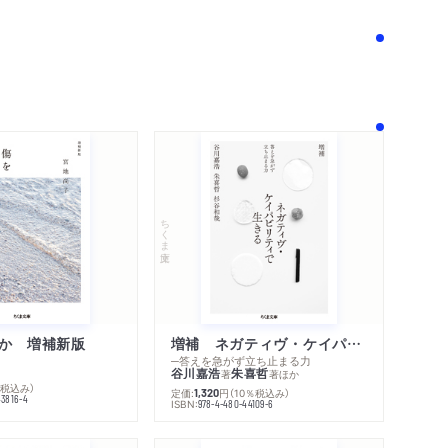
ちくま文庫
か 増補新版
増補 ネガティヴ・ケイパビリティで生きる
─答えを急がず立ち止まる力
内容紹介・目次
谷川嘉浩
朱喜哲
著
著
ほか
著作者プロフィール
％税込み）
定価:
円
（10％税込み）
1,320
メディア情報
43816-4
ISBN:
978-4-480-44109-6
感想をおくる