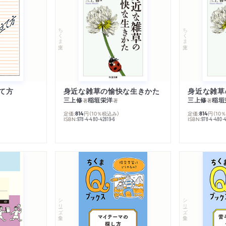
ちくま文庫
ちくま文庫
て方
身近な雑草の愉快な生きかた
身近な雑草
三上修
稲垣栄洋
三上修
稲垣
著
著
著
定価:
円
（10％税込み）
定価:
円
（10
814
814
ISBN:
ISBN:
978-4-480-42819-6
978-4-480-
シリーズ・全集
シリーズ・全集