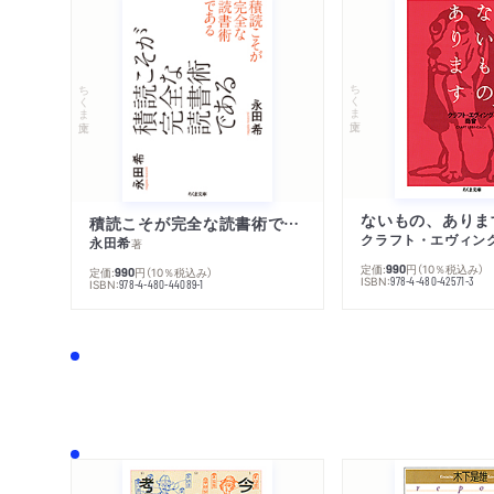
ちくま文庫
ちくま文庫
ないもの、ありま
積読こそが完全な読書術である
クラフト・エヴィン
永田希
著
定価:
円
（10％税込み）
990
定価:
円
（10％税込み）
990
ISBN:
978-4-480-42571-3
ISBN:
978-4-480-44089-1