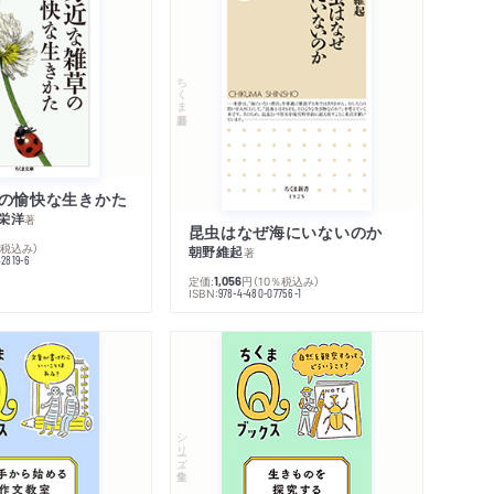
ちくま新書
の愉快な生きかた
栄洋
著
昆虫はなぜ海にいないのか
％税込み）
朝野維起
著
42819-6
定価:
円
（10％税込み）
1,056
ISBN:
978-4-480-07756-1
シリーズ・全集