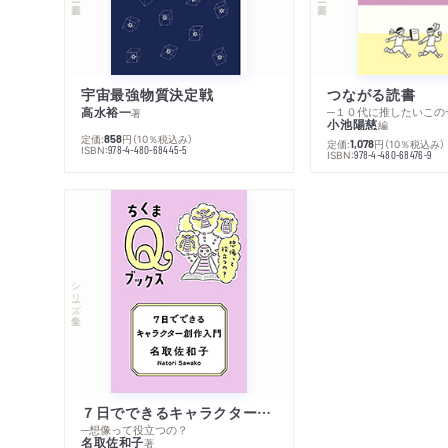
宇宙最強物質決定戦
つながる読書
高水裕一
─１０代に推したいこの
著
小池陽慈
編
定価:
円
（10％税込み）
858
定価:
円
（10％税込み）
1,078
ISBN:
978-4-480-68445-5
ISBN:
978-4-480-68476-9
シリーズ・全集
７日でできるキャラクター創作入門
─想像って役立つの？
名取佐和子
著