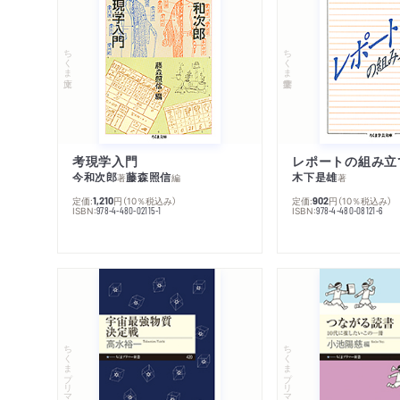
ちくま文庫
ちくま学芸文庫
考現学入門
レポートの組み立
今和次郎
藤森照信
木下是雄
著
編
著
定価:
円
（10％税込み）
定価:
円
（10％税込み）
1,210
902
ISBN:
ISBN:
978-4-480-02115-1
978-4-480-08121-6
ちくまプリマー新書
ちくまプリマー新書