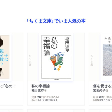
「ちくま文庫」でいま人気の本
ちくま文庫
ちくま文庫
子は親を救うために「心の病」になる
私の幸福論
傷を愛せる
福田恆存
宮地尚子
著
著
定価:
円
（10％税込み）
定価:
円
（10
792
792
ISBN:
ISBN:
978-4-480-03416-8
978-4-480-