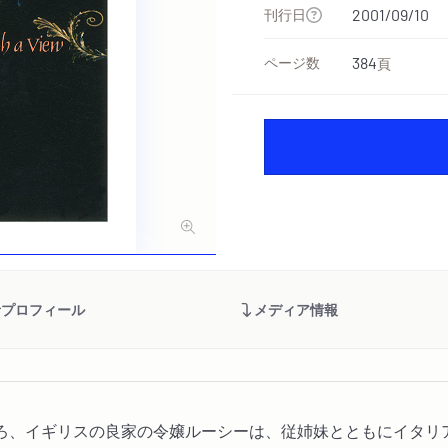
刊行日
2001/09/10
ページ数
384
頁
者プロフィール
メディア情報
ろ、イギリスの良家の令嬢ルーシーは、従姉妹とともにイタリ