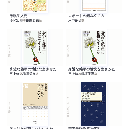
考現学入門
レポートの組み立て方
今和次郎
藤森照信
木下是雄
著
編
著
ちくま文庫
ちくま文庫
身近な雑草の愉快な生きかた
身近な雑草の愉快な生きかた
三上修
稲垣栄洋
三上修
稲垣栄洋
著
著
著
著
ちくまプリマー新書
ちくま新書
昆虫はなぜ海にいないのか
宇宙最強物質決定戦