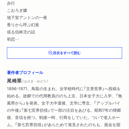
歩行
こおろぎ嬢
地下室アントンの一夜
香りから呼ぶ幻覚
或る伯林児の話
初恋
山村氏の鼻
目次をすべて読む
詩人の靴
匂い―嗜好帳の二三ペエジ
捧ぐる言葉―嗜好帳の二三ペエジ
著作者プロフィール
木犀
尾崎翠
（ おさき・みどり ）
漫漕
1896-1971。鳥取の生まれ。女学校時代に「文章世界」へ投稿を
途上にて
始める。故郷での代用教員ののち上京、日本女子大に入学、「無
神々に捧ぐる詩
風帯から」を発表。女子大中退後、文学に専念、「アップルパイ
チヤアリイ・チャツプリン ヰリアム・シヤアプ
の午後」「第七官界彷徨」で一部の注目をあびる。昭和7年の帰郷
書簡
後、音信を絶つ。戦後一時、行商をしていた。ついで老人ホー
座談「炉辺雑話」より
ム。「第七官界彷徨」があらためて発見されたのちも、面会を固
女流詩人・作家座談会