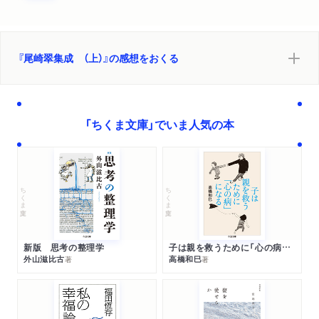
『尾崎翠集成 （上）』の感想をおくる
「ちくま文庫」でいま人気の本
ちくま文庫
ちくま文庫
新版 思考の整理学
子は親を救うために「心の病」になる
外山滋比古
高橋和巳
著
著