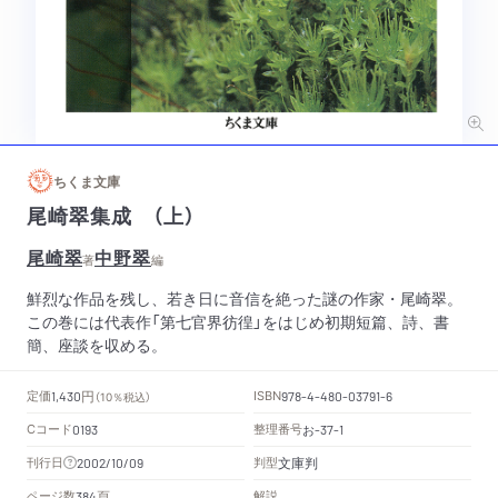
ちくま文庫
尾崎翠集成 （上）
尾崎翠
中野翠
著
編
鮮烈な作品を残し、若き日に音信を絶った謎の作家・尾崎翠。
この巻には代表作「第七官界彷徨」をはじめ初期短篇、詩、書
簡、座談を収める。
円
定価
ISBN
1,430
（10％税込）
978-4-480-03791-6
Cコード
整理番号
お
0193
-37-1
文庫判
刊行日
判型
2002/10/09
頁
ページ数
解説
384