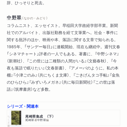
辞、ひっそりと死去。
中野翠
（ なかの・みどり ）
コラムニスト、エッセイスト。早稲田大学政経学部卒業。新聞
社でのアルバイト、出版社勤務を経て文筆業へ。社会・事件に
関する批評のほか、映画や本、落語に関する文章で知られる。
1985年、「サンデー毎日」に連載開始、現在も継続中。週刊文春
「シネマチャート」評者の一人でもある。著書に、『中野シネマ』
（新潮社）、『この世には二種類の人間がいる』（文藝春秋）、『今
夜も落語で眠りたい』（文春新書）、『アメーバのように。私の本
棚』『小津ごのみ』（共にちくま文庫）、『ごきげんタコ手帖』『金魚
のひらひら』『みずいろメガネ』（共に毎日新聞社）『この世は落
語』（筑摩書房）など多数。
シリーズ・関連本
ちくま文庫
尾崎翠集成 （下）
尾崎翠
著
中野翠
編