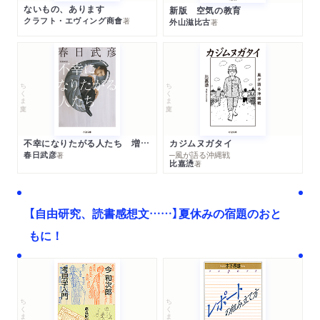
ないもの、あります
新版 空気の教育
クラフト・エヴィング商會
著
外山滋比古
著
ちくま文庫
ちくま文庫
不幸になりたがる人たち 増補新版
カジムヌガタイ
春日武彦
─風が語る沖縄戦
著
比嘉慂
著
【自由研究、読書感想文……】夏休みの宿題のおと
もに！
ちくま文庫
ちくま学芸文庫