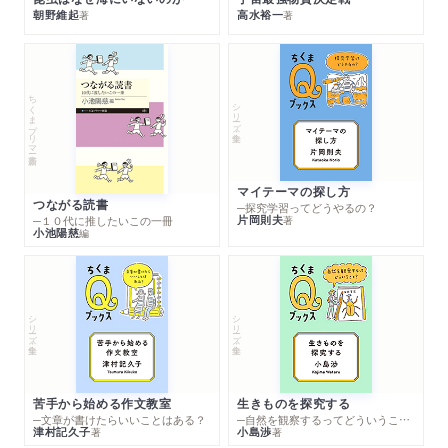
朝野維起
高水裕一
著
著
ちくまプリマー新書
シリーズ・全集
マイテーマの探し方
つながる読書
─探究学習ってどうやるの？
片岡則夫
著
─１０代に推したいこの一冊
小池陽慈
編
シリーズ・全集
シリーズ・全集
苦手から始める作文教室
生きものを探究する
─文章が書けたらいいことはある？
─自然を観察するってどういうこと？
津村記久子
小島渉
著
著