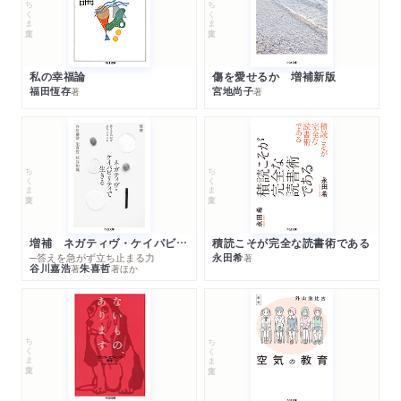
ちくま文庫
ちくま文庫
私の幸福論
傷を愛せるか 増補新版
福田恆存
宮地尚子
著
著
ちくま文庫
ちくま文庫
増補 ネガティヴ・ケイパビリティで生きる
積読こそが完全な読書術である
─答えを急がず立ち止まる力
永田希
著
谷川嘉浩
朱喜哲
著
著
ほか
ちくま文庫
ちくま文庫