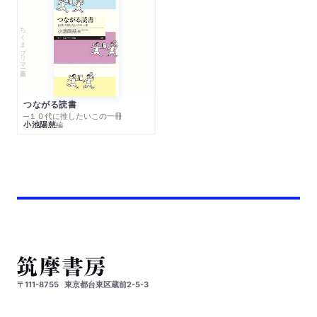
ちくまプリマー新書
つながる読書
─１０代に推したいこの一冊
小池陽慈
編
〒111-8755
東京都台東区蔵前2-5-3