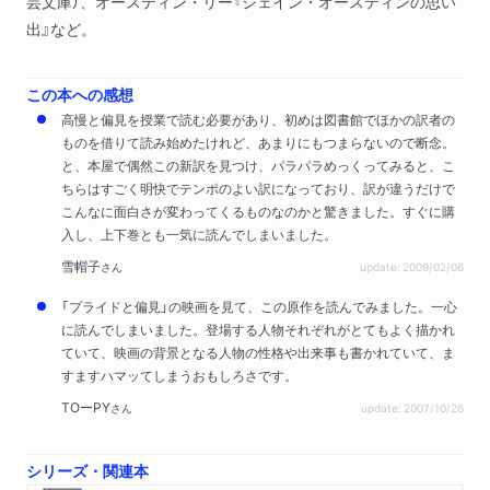
芸文庫）、オースティン・リー『ジェイン・オースティンの思い
出』など。
この本への感想
高慢と偏見を授業で読む必要があり、初めは図書館でほかの訳者の
ものを借りて読み始めたけれど、あまりにもつまらないので断念。
と、本屋で偶然この新訳を見つけ、パラパラめっくってみると、こ
ちらはすごく明快でテンポのよい訳になっており、訳が違うだけで
こんなに面白さが変わってくるものなのかと驚きました。すぐに購
入し、上下巻とも一気に読んでしまいました。
雪帽子
さん
update: 2009/02/06
「プライドと偏見」の映画を見て、この原作を読んでみました。一心
に読んでしまいました。登場する人物それぞれがとてもよく描かれ
ていて、映画の背景となる人物の性格や出来事も書かれていて、ま
すますハマッてしまうおもしろさです。
TOーPY
さん
update: 2007/10/26
シリーズ・関連本