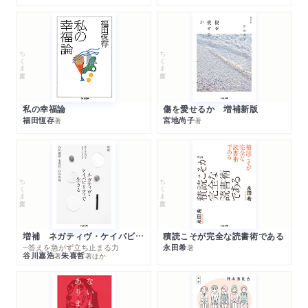
ちくま文庫
ちくま文庫
私の幸福論
傷を愛せるか 増補新版
福田恆存
宮地尚子
著
著
ちくま文庫
ちくま文庫
増補 ネガティヴ・ケイパビリティで生きる
積読こそが完全な読書術である
─答えを急がず立ち止まる力
永田希
著
谷川嘉浩
朱喜哲
著
著
ほか