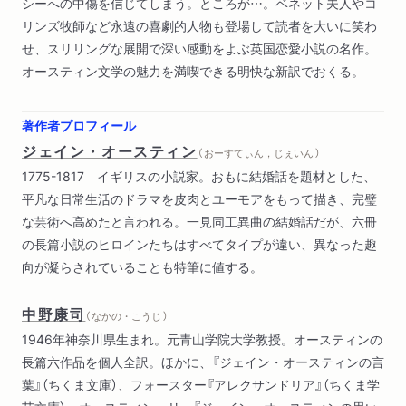
シーへの中傷を信じてしまう。ところが…。ベネット夫人やコ
リンズ牧師など永遠の喜劇的人物も登場して読者を大いに笑わ
せ、スリリングな展開で深い感動をよぶ英国恋愛小説の名作。
オースティン文学の魅力を満喫できる明快な新訳でおくる。
著作者プロフィール
ジェイン・オースティン
（ おーすてぃん，じぇいん ）
1775-1817 イギリスの小説家。おもに結婚話を題材とした、
平凡な日常生活のドラマを皮肉とユーモアをもって描き、完璧
な芸術へ高めたと言われる。一見同工異曲の結婚話だが、六冊
の長篇小説のヒロインたちはすべてタイプが違い、異なった趣
向が凝らされていることも特筆に値する。
中野康司
（ なかの・こうじ ）
1946年神奈川県生まれ。元青山学院大学教授。オースティンの
長篇六作品を個人全訳。ほかに、『ジェイン・オースティンの言
葉』（ちくま文庫）、フォースター『アレクサンドリア』（ちくま学