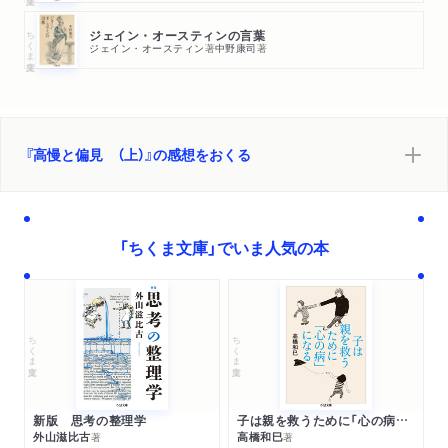
ちくま文庫
ジェイン・オースティンの言葉
ジェイン・オースティン
著
中野康司
著
『高慢と偏見 （上）』の感想をおくる
「ちくま文庫」でいま人気の本
ちくま文庫
ちくま文庫
新版 思考の整理学
子は親を救うために「心の病」になる
外山滋比古
高橋和巳
著
著