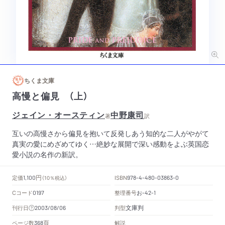
ちくま文庫
高慢と偏見 （上）
ジェイン・オースティン
中野康司
著
訳
互いの高慢さから偏見を抱いて反発しあう知的な二人がやがて
真実の愛にめざめてゆく…絶妙な展開で深い感動をよぶ英国恋
愛小説の名作の新訳。
円
定価
ISBN
1,100
（10％税込）
978-4-480-03863-0
Cコード
整理番号
お
0197
-42-1
文庫判
刊行日
判型
2003/08/06
頁
ページ数
解説
368