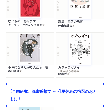
ちくま文庫
ちくま文庫
ないもの、あります
新版 空気の教育
クラフト・エヴィング商會
著
外山滋比古
著
ちくま文庫
ちくま文庫
不幸になりたがる人たち 増補新版
カジムヌガタイ
春日武彦
─風が語る沖縄戦
著
比嘉慂
著
【自由研究、読書感想文……】夏休みの宿題のおと
もに！