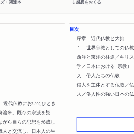
ーズ・関連本
感想をおくる
目次
序章 近代仏教と大拙
１ 世界宗教としての仏教
西洋と東洋の往還／キリス
学／日本における「宗教」
２ 俗人たちの仏教
俗人を主体とする仏教／仏
ス／俗人性の強い日本の仏
は、近代仏教においてひとき
身渡米。既存の宗派を疑
第一章 悟りと進化論
ながら自らの思想を形成し
１ 貞太郎の成長
識人と交流し、日本人の生
金沢の生家と教育熱心な父