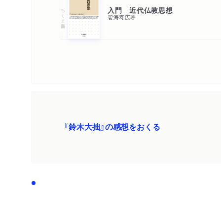
入門 近代仏教思想
ちくま新書
碧海寿広
著
『鈴木大拙』の感想をおくる