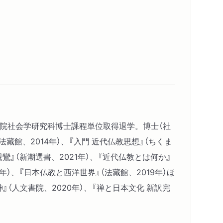
とセルフ・レライアンス／西洋思想とキリスト
の約束
／今北洪川と釈宗演／宗演のもとでの様々な学
開く／禅的キリスト教としてのエマソン／「透明」
、外に曲がらず」の悟り／進化論の宗教化と禅の
学院社会学研究科博士課程単位取得退学。博士（社
の日本人／祈?はなぜ否定されるべきか／霊魂は実
館、2014年）、『入門 近代仏教思想』（ちくま
／不生不滅を科学的に説明する／ケーラスからの
親鸞』（新潮選書、2021年）、『近代仏教とは何か』
年）、『日本仏教と西洋世界』（法藏館、2019年）ほ
』（人文書院、2020年）、『禅と日本文化 新訳完
大乗