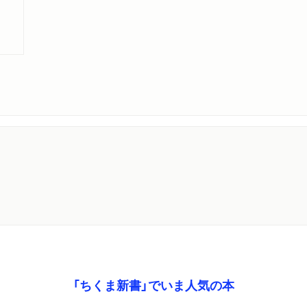
１ 学習院、ビアトリス、
日本への帰国と学習院での
どう考えるか／ビアトリス
と動物保護／神智学の拠点
２ 『スエデンボルグ』
スウェーデンボルグとは誰
スウェーデンボルグの霊的
３ 「伝統」の再発見
大谷大学時代の膨大な研究
学びから現代の教育を見直
化し続ける
第四章 戦時下の日本的霊
「ちくま新書」でいま人気の本
１ 日本仏教のマイノリテ