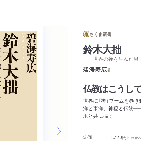
ちくま新書
鈴木大拙
——世界の禅を生んだ男
碧海寿広
著
仏教はこうし
世界に「禅」ブームを巻
洋と東洋、神秘と伝統―
果と共に描く。
定価
1,320
円
（10％税込
Next slide