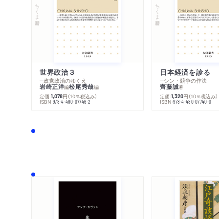
ちくま新書
ちくま新書
世界政治３
日本経済を診る
─政党政治のゆくえ
─シン・競争の作法
岩崎正洋
松尾秀哉
齊藤誠
編
編
著
定価:
円
（10％税込み）
定価:
円
（10％税込み）
1,078
1,320
ISBN:
ISBN:
978-4-480-07746-2
978-4-480-07740-0