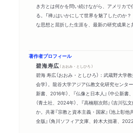
き方とは何かを問い続けながら、アメリカで
る。「禅」はいかにして世界を魅了したのか
な思想と屈折した生涯を、最新の研究成果と
著作者プロフィール
碧海寿広
（ おおみ・としひろ ）
碧海 寿広（おおみ・としひろ）：武蔵野大学
会学）。龍谷大学アジア仏教文化研究センター博
新書、2016年）、『仏像と日本人』（中公新書、
（青土社、2024年）、『高楠順次郎』（吉川弘文
か。共著『宗教と資本主義・国家』（池上彰他共著
全版』（角川ソフィア文庫、鈴木大拙著、202