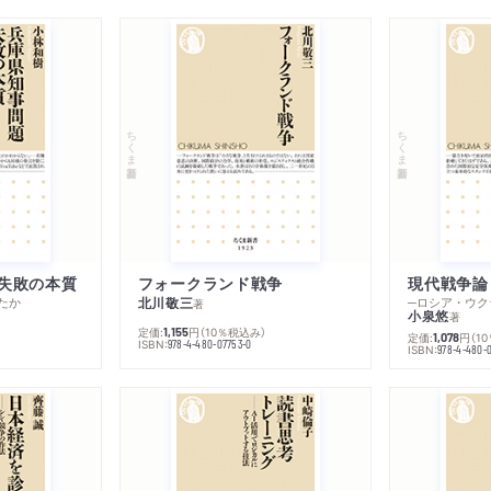
『日本的霊性』の歴史的位
も異色かつ最も偉大な人／
リスの仏教／ビアトリスの
２ 『日本的霊性』
ちくま新書
ちくま新書
霊性・悟り・宗教意識／日
時代における霊性の欠如／
定、否定は肯定
３ 戦争、敗戦、復興
大拙は戦争に協力したか？
失敗の本質
フォークランド戦争
現代戦争論
たか
北川敬三
著
天皇を華厳思想で捉え直す
小泉悠
著
定価:
円
（10％税込み）
1,155
定価:
円
（1
1,078
ISBN:
978-4-480-07753-0
ISBN:
978-4-480-
第五章 禅とアメリカ文化
１ アメリカとの再会
禅からＺＥＮへ／ＧＨＱ関
来／学生たちをどう魅了し