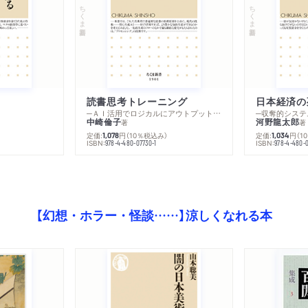
ちくま新書
ちくま新書
２ 『禅と日本文化』
剣術と「無意識」の探究／
意識の発動／剣術家の「超
エマソンと東洋の目覚め／
読書思考トレーニング
日本経済の
つなぐ
─ＡＩ活用でロジカルにアウトプットする技法
─収奪的システ
中崎倫子
河野龍太郎
３ 禅ブームの実相
著
著
定価:
円
（10％税込み）
定価:
円
（1
1,078
1,034
戦後の日米関係とオリエン
ISBN:
ISBN:
978-4-480-07730-1
978-4-480-0
世代とファッション的な禅
超越主義という思想潮流／
対話
【幻想・ホラー・怪談……】涼しくなれる本
第六章 未完の東西対話
１ キリスト教と仏教
ハイデガーとの会談／グン