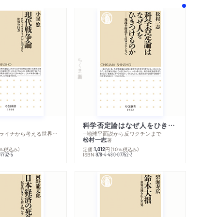
置／妙好人の発見／盤珪との出会い／禅宗史の最
「不生」を生きるとは／「否定」する人間／ビアト
死と「不肖の息子」
ちくま新書
本的霊性は禅と浄土系思想にあり／奈良・平安
親鸞の霊性／永遠の「今」を生きる／肯定は否
／仏教界への批判／神道を徹底的に批判する／
科学否定論はなぜ人をひきつけるのか
─ロシア・ウクライナから考える世界の行方
─地球平面説から反ワクチンまで
松村一志
著
0％税込み）
定価:
円
（10％税込み）
1,012
ISBN:
07732-5
978-4-480-07752-3
係者との密接なつながり／世界的な禅ブームの到
たか？／岡村美穂子との出会い