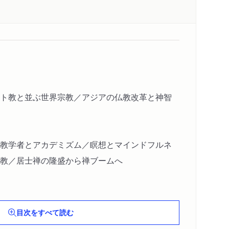
ト教と並ぶ世界宗教／アジアの仏教改革と神智
教学者とアカデミズム／瞑想とマインドフルネ
教／居士禅の隆盛から禅ブームへ
目次をすべて読む
／母の信心と「秘事法門」／生涯の友との出会い