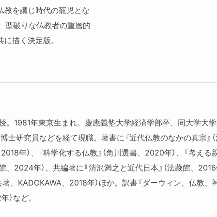
仏教を講じ時代の寵児とな
と母の死／セルフ・ヘルプ
？ 型破りな仏教者の重層的
教への違和感／安宅弥吉と
共に描く決定版。
２ 大拙の悟り
国泰寺でのはじめての参禅
び／「無」の公案で悟りを
になる自己と世界／「ひじ
科学化
３ 『新宗教論』
教授。1981年東京生まれ。慶應義塾大学経済学部卒、同大学大
明治の「新仏教」／無宗教
士研究員などを経て現職。著書に『近代仏教のなかの真宗』（法藏
在せず「無我説」が正しい
2018年）、『科学化する仏教』（角川選書、2020年）、『考える
多大な影響
館、2024年）。共編著に『清沢満之と近代日本』（法藏館、2016
、KADOKAWA、2018年）ほか。訳書『ダーウィン、仏教、神
第二章 世界宗教としての
2年）など。
１ ケーラスと科学の宗教