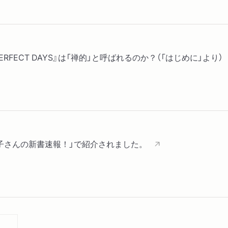
シカゴ万国宗教会議の開催
ラー、ケーラス、オープン
米の経緯／ラサールでの修
ィリアム・ジェイムズと宗
RFECT DAYS』は「禅的」と呼ばれるのか？（「はじめに」より）
２ 西洋人の仏教観
古代・中世の西洋人と仏教
生と人間ブッダの肖像／大
ショーペンハウアー
３ 『大乗仏教概論』
子さんの新書速報！」で紹介されました。
宗教は進化する／法身に目
悟り／自業自得という誤解
に生きること／『大乗起信
た思想的基盤
第三章 神秘から伝統へ