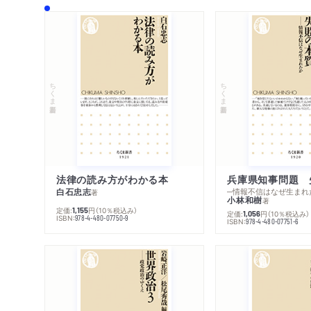
ちくま新書
ちくま新書
法律の読み方がわかる本
兵庫県知事問題 
白石忠志
─情報不信はなぜ生まれ
著
小林和樹
著
定価:
円
（10％税込み）
1,155
定価:
円
（10％税込み）
1,056
ISBN:
978-4-480-07750-9
ISBN:
978-4-480-07751-6