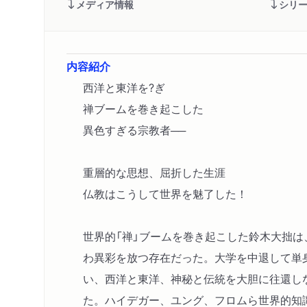
メディア情報
シリ
内容紹介
西洋と東洋を?ぎ
禅ブームを巻き起こした
異色すぎる宗教者──
重層的な思想、屈折した生涯
仏教はこうして世界を魅了した！
世界的「禅」ブームを巻き起こした鈴木大拙
わ異彩を放つ存在だった。大学を中退して単
い、西洋と東洋、神秘と伝統を大胆に往還し
た。ハイデガー、ユング、フロムら世界的知