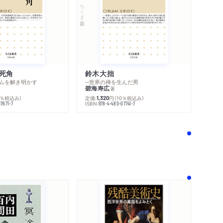
ちくま新書
禅と芸術に通じるものとは／「止まる」ことのない
心理学」／俳句の傑作はいかにして生まれるか／
芭蕉の俳句を『聖書』から読む／洋の東西の心を
死角
鈴木大拙
ムを解き明かす
─世界の禅を生んだ男
碧海寿広
著
0％税込み）
定価:
円
（10％税込み）
1,320
タリズム／ケストラーの痛烈な禅批判／ビート
ISBN:
7671-7
978-4-480-07741-7
受容／サリンジャーとカウンターカルチャー／
ケージとありのままの自然の音楽／ケージとの
デルトとの親密な交流／エックハルトとは誰か