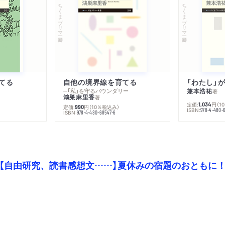
我が銀河の中心にも超大質
ちくまプリマー新書
ちくまプリマー新書
第４章 〝仮想?ブラック
１ どうやって行く？
ブラックホールはめちゃく
ラックホールにすぐに到着
てる
自他の境界線を育てる
─「私」を守るバウンダリー
兼本浩祐
著
鴻巣麻里香
著
定価:
円
（1
1,034
定価:
円
（10％税込み）
990
ISBN:
978-4-480-
２ 安全にブラックホール
ISBN:
978-4-480-68547-6
恒星質量ブラックホールに
３ 降着円盤をもつブラッ
【自由研究、読書感想文……】夏休みの宿題のおともに
ブラックホールは〝そのま
が異なる
４ 周囲に何もないブラッ