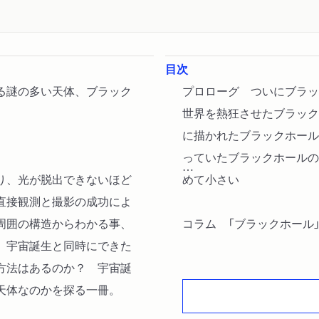
目次
る謎の多い天体、ブラック
プロローグ ついにブラッ
世界を熱狂させたブラック
に描かれたブラックホール
っていたブラックホールの
り、光が脱出できないほど
めて小さい
直接観測と撮影の成功によ
周囲の構造からわかる事、
コラム 「ブラックホール
 宇宙誕生と同時にできた
方法はあるのか？ 宇宙誕
第１章 ブラックホールと
天体なのかを探る一冊。
１ ブラックホール＝脱出
ブラックホールはどんな穴