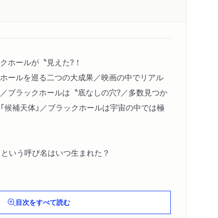
クホールが〝見えた?！
ホールを巡る二つの大成果／映画の中でリアル
／ブラックホールは〝底なしの穴?／多数見つか
「候補天体」／ブラックホールは宇宙の中では極
」という呼び名はいつ生まれた？
は何なのか
不能の球状の空間
目次をすべて読む
？／ブラックホールは物体を〝吸い込む?わけで