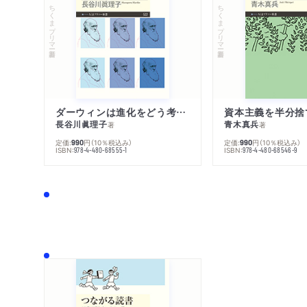
ちくまプリマー新書
ちくまプリマー新書
ダーウィンは進化をどう考えたのか
資本主義を半分捨
長谷川眞理子
青木真兵
著
著
定価:
円
（10％税込み）
定価:
円
（10％税込み）
990
990
ISBN:
ISBN:
978-4-480-68555-1
978-4-480-68546-9