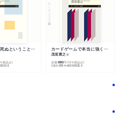
量ブラックホールが存在した
ちくまプリマー新書
ホール有人探査
ちゃ遠い！／ワームホールを使えば、遠くのブ
できる
「わたし」が死ぬということの哲学
カードゲームで本当に強くなる考え方
茂里憲之
著
0％税込み）
定価:
円
（10％税込み）
990
ISBN:
68552-0
978-4-480-68535-3
を探査する方法
宇宙船が近づくと破壊される！
クホールはどう見える？
！
まの姿?では見えない／降着円盤は左右で見え方
クホールはどう見える？