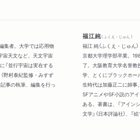
はない／ブラックホールの
では、光は外向きに進めな
なっていく／ブラックホー
ラックホールはなぜブラッ
福江純
（ ふくえ・じゅん ）
・編集者。大学では応用物
福江 純（ふくえ・じゅん）
２ ブラックホール＝曲が
宇宙天文など。天文宇宙
京都大学理学部卒業。19
一般相対性理論によってブ
書に『並行宇宙は実在する
了。大阪教育大学名誉教
そばほど、空間が大きく曲
（野村泰紀監修・みすず
学、とくにブラックホー
自転しているブラックホー
学記事の執筆、編集を行っ
生時代は加藤正二に師事
ずられる?
SFアニメやSF小説のア
ある。著書は、『アインシ
３ ブラックホールの近く
文学』（日本評論社）、『
ブラックホールの表面では
遅くなる