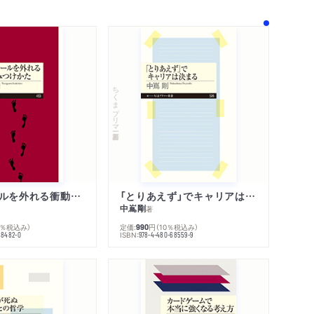
ダークマター」の正体は原始ブラックホール？
ちくまプリマー新書
どうやって見つかったのか
った「はくちょう座X-1」／太陽の30倍の重さの
人生のレールを外れる衝動のみつけかた
「とりあえず」でキャリアは決まる
中嶌剛
著
0％税込み）
定価:
円
（10％税込み）
990
クトルは天体の〝指紋?／遠くの天体からやって
ISBN:
68482-0
978-4-480-68559-9