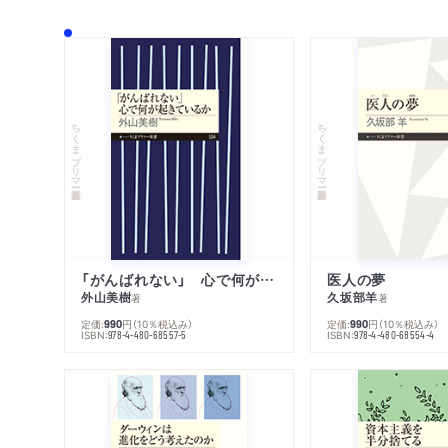
ちくまプリマー新書
ちくまプリマー新書
「がんばれない」 心で何が起きているか
医人の夢
外山美樹
久坂部羊
著
著
定価:
円
（10％税込み）
定価:
円
（10％税込み）
990
990
ISBN:
ISBN:
978-4-480-68557-5
978-4-480-68554-4