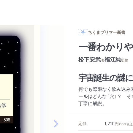
ちくまプリマー新書
一番わかり
松下安武
福江純
著
監修
宇宙誕生の謎
何でも際限なく飲み込み
ールはどんな「穴」？ 
丁寧に解説。
定価
1,210
円
（10％税込
Next slide