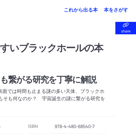
これから出る本
本をさがす
share
share
やすいブラックホールの本
にも繋がる研究を丁寧に解説
表面では時間も止まる謎の多い天体、ブラックホ
そもそも何なのか？ 宇宙誕生の謎に繋がる研究を
ISBN
978-4-480-68540-7
）