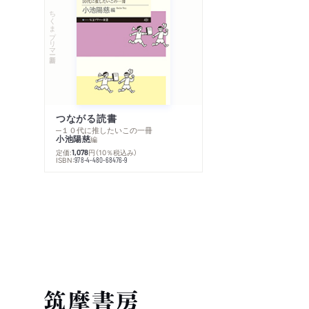
ちくまプリマー新書
つながる読書
─１０代に推したいこの一冊
小池陽慈
編
定価:
円
（10％税込み）
1,078
ISBN:
978-4-480-68476-9