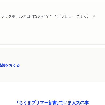
コラム 重力は長い間「謎
ラックホールとは何なのか？？？」（プロローグより）
第２章 ブラックホールと
１ ブラックホールの種類
ブラックホールは重さで「
ホール」は重い恒星が死ぬ
残す／重い恒星は死後に中
の「超大質量ブラックホー
感想をおくる
たのか？／謎多き「中間質
ブラックホール」も存在？
２ ブラックホールの周囲
引き寄せられた物質は「降
「ちくまプリマー新書」でいま人気の本
って明るく輝く／極めて明