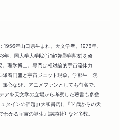
内部は事実上の〝別世界?／ブラックホールの中
い／ブラックホールは物質を飲み込んで大きく
ルは重さが2倍になると、半径が2倍になる／ブ
ク？
：1956年山口県生まれ。天文学者。1978年、
った空間
83年、同大学大学院(宇宙物理学専攻)を修
ラックホールの存在が予言された／重い物体 の
授。理学博士。専門は相対論的宇宙流体力
がっている／空間の曲がりが重力を生み出す／
ル降着円盤と宇宙ジェット現象。学部生・院
ル／ブラックホールの自転では、空間が〝引き
。熱心なSF、アニメファンとしても有名で、
イデアを天文学の立場から考察した著書も多数
ュタインの宿題』(大和書房)、『14歳からの天
では時間の流れが遅くなる
絵でわかる宇宙の誕生』（講談社） など多数。
時間が止まる！／速く動くほど、時間の流れが