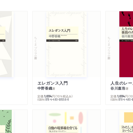
万光年に達することもある
コラム 宇宙を支配する「
ちくまプリマー新書
ちくまプリマー新書
第２章 ブラックホールは
１ はくちょう座X-1
宇宙からのＸ線観測で見つか
恒星を振りまわしていた！
エレガンス入門
中野香織
谷川嘉浩
２ クェーサー
著
著
定価:
円
（10％税込み）
定価:
円
（1
1,034
1,034
超遠方の謎の電波源／スペ
ISBN:
ISBN:
978-4-480-68556-8
978-4-480-
きた光は波長が伸びる
３ いて座Ａスター