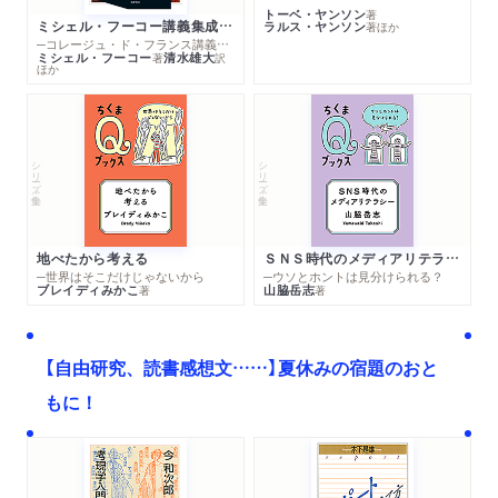
トーベ・ヤンソン
著
ミシェル・フーコー講義集成１０ 主体性と真理
ラルス・ヤンソン
著
ほか
─コレージュ・ド・フランス講義１９８０－１９８１年度
ミシェル・フーコー
清水雄大
著
訳
ほか
シリーズ・全集
シリーズ・全集
地べたから考える
ＳＮＳ時代のメディアリテラシー
─世界はそこだけじゃないから
─ウソとホントは見分けられる？
ブレイディみかこ
山脇岳志
著
著
【自由研究、読書感想文……】夏休みの宿題のおと
もに！