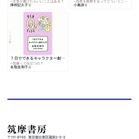
─文章が書けたらいいことはある？
─自然を観察するってどういうこと？
津村記久子
小島渉
著
著
シリーズ・全集
７日でできるキャラクター創作入門
─想像って役立つの？
名取佐和子
著
〒111-8755
東京都台東区蔵前2-5-3