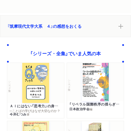
『筑摩現代文学大系 ４』の感想をおくる
「シリーズ・全集」でいま人気の本
シリーズ・全集
シリーズ・全集
「リベラル国際秩序の揺らぎ」再考 年報政治学２０２６‐Ⅰ
ＡＩにはない「思考力」の身につけ方
日本政治学会
編
─ことばの学びはなぜ大切なのか？
今井むつみ
著