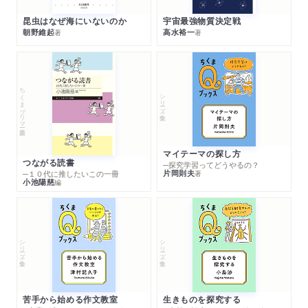
昆虫はなぜ海にいないのか
宇宙最強物質決定戦
朝野維起
高水裕一
著
著
ちくまプリマー新書
シリーズ・全集
マイテーマの探し方
つながる読書
─探究学習ってどうやるの？
片岡則夫
著
─１０代に推したいこの一冊
小池陽慈
編
シリーズ・全集
シリーズ・全集
苦手から始める作文教室
生きものを探究する