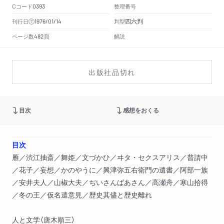
Cコード
整理番号
0393
四六判
刊行日
判型
1976/01/14
頁
ページ数
解説
482
出版社品切れ
目次
感想をおくる
目次
雁／渋江抽斎／舞姫／文づかひ／ヰタ・セクスアリス／普請中
／花子／妄想／かのやうに／興津弥五右衛門の遺書／阿部一族
／安井夫人／山椒大夫／ぢいさんばあさん／高瀬舟／寒山拾得
／冬の王／仮名遣意見／歴史其儘と歴史離れ
人と文学（唐木順三）