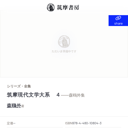
share
share
シリーズ・全集
筑摩現代文学大系 ４
——森鴎外集
森鴎外
著
定価
ISBN
--
978-4-480-10804-3