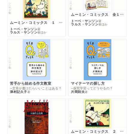
シリーズ・全集
シリーズ・全集
ムーミン・コミックス 全１４巻セット
トーベ・ヤンソン
著
ムーミン・コミックス １ 黄金のしっぽ
ラルス・ヤンソン
著
ほか
トーベ・ヤンソン
著
ラルス・ヤンソン
著
ほか
シリーズ・全集
シリーズ・全集
苦手から始める作文教室
マイテーマの探し方
─文章が書けたらいいことはある？
─探究学習ってどうやるの？
津村記久子
片岡則夫
著
著
シリーズ・全集
シリーズ・全集
ムーミン・コミックス ２ あこがれの遠い土地