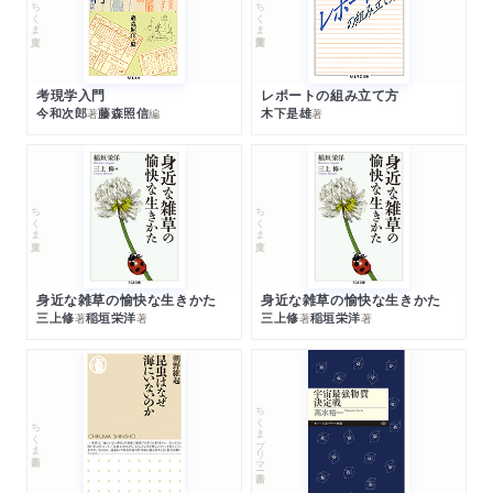
ちくま文庫
ちくま学芸文庫
考現学入門
レポートの組み立て方
今和次郎
藤森照信
木下是雄
著
編
著
ちくま文庫
ちくま文庫
身近な雑草の愉快な生きかた
身近な雑草の愉快な生きかた
三上修
稲垣栄洋
三上修
稲垣栄洋
著
著
著
著
ちくまプリマー新書
ちくま新書