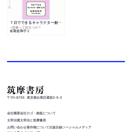
７日でできるキャラクター創作入門
─想像って役立つの？
名取佐和子
著
〒111-8755
東京都台東区蔵前2-5-3
会社概要
会社ロゴ・銘板について
太宰治賞
太宰治と筑摩書房
お問い合わせ
著作権について
出版目録
ソーシャルメディア