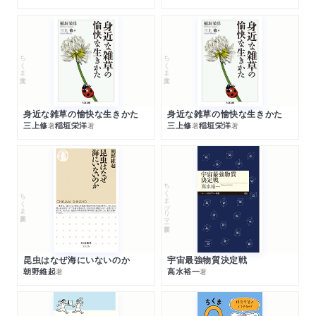
ちくま文庫
ちくま文庫
身近な雑草の愉快な生きかた
身近な雑草の愉快な生きかた
三上修
稲垣栄洋
三上修
稲垣栄洋
著
著
著
著
ちくまプリマー新書
ちくま新書
昆虫はなぜ海にいないのか
宇宙最強物質決定戦
朝野維起
高水裕一
著
著