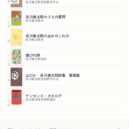
谷川俊太郎
著
佐野洋子
絵
ちくま文庫
谷川俊太郎の３３の質問
谷川俊太郎
著
谷川俊太郎のあれやこれや
谷川俊太郎
著
ちくま文庫
遊びの詩
谷川俊太郎
編著
はだか 谷川俊太郎詩集 新装版
谷川俊太郎
著
佐野洋子
絵
ちくま文庫
ナンセンス・カタログ
谷川俊太郎
著
和田誠
著