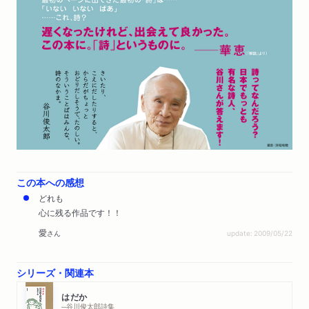
この本への感想
どれも
心に残る作品です！！
愛
さん
update: 2009/05/22
シリーズ・関連本
はだか
─谷川俊太郎詩集