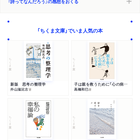
『詩ってなんだろう』の感想をおくる
「ちくま文庫」でいま人気の本
ちくま文庫
ちくま文庫
新版 思考の整理学
子は親を救うために「心の病」になる
外山滋比古
高橋和巳
著
著
ちくま文庫
ちくま文庫