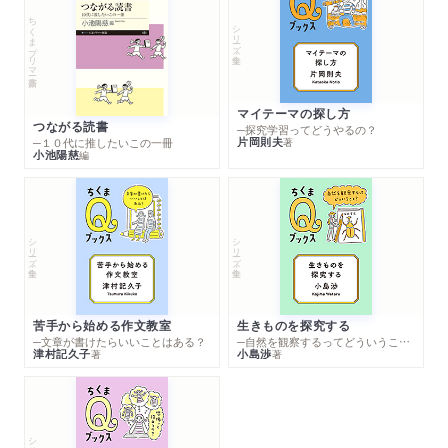
ちくまプリマー新書
シリーズ・全集
マイテーマの探し方
つながる読書
─探究学習ってどうやるの？
片岡則夫
著
─１０代に推したいこの一冊
小池陽慈
編
シリーズ・全集
シリーズ・全集
苦手から始める作文教室
生きものを探究する
─文章が書けたらいいことはある？
─自然を観察するってどういうこと？
津村記久子
小島渉
著
著
シリーズ・全集