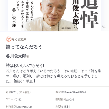
ちくま文庫
詩ってなんだろう
谷川俊太郎
著
詩はおいしいごちそう!
谷川さんはどう考えているのだろう。その道筋にそって詩を集
め、選び、配列し、詩とは何かを考えるおおもとを示しまし
た。 【解説： 華恵 】
円
定価
ISBN
682
（10％税込）
978-4-480-42325-2
Cコード
整理番号
た
0192
-2-5
文庫判
刊行日
判型
2007/05/09