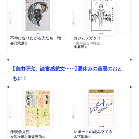
ちくま文庫
ちくま文庫
不幸になりたがる人たち 増補新版
カジムヌガタイ
春日武彦
─風が語る沖縄戦
著
比嘉慂
著
【自由研究、読書感想文……】夏休みの宿題のおと
もに！
ちくま文庫
ちくま学芸文庫
考現学入門
レポートの組み立て方
今和次郎
藤森照信
木下是雄
著
編
著