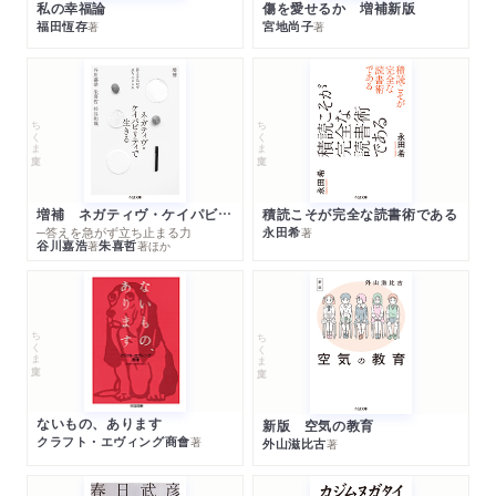
私の幸福論
傷を愛せるか 増補新版
福田恆存
宮地尚子
著
著
ちくま文庫
ちくま文庫
増補 ネガティヴ・ケイパビリティで生きる
積読こそが完全な読書術である
─答えを急がず立ち止まる力
永田希
著
谷川嘉浩
朱喜哲
著
著
ほか
ちくま文庫
ちくま文庫
ないもの、あります
新版 空気の教育
クラフト・エヴィング商會
著
外山滋比古
著