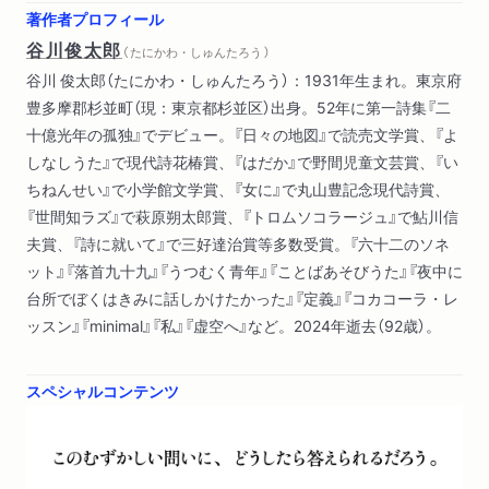
いみのあそびの詩
著作者プロフィール
アクロスティック
谷川俊太郎
（ たにかわ・しゅんたろう ）
はいく
谷川 俊太郎（たにかわ・しゅんたろう）：1931年生まれ。東京府
たんか
豊多摩郡杉並町（現：東京都杉並区）出身。52年に第一詩集『二
さんびか
十億光年の孤独』でデビュー。『日々の地図』で読売文学賞、『よ
ほんやく詩
しなしうた』で現代詩花椿賞、『はだか』で野間児童文芸賞、『い
あたらしい詩
ちねんせい』で小学館文学賞、『女に』で丸山豊記念現代詩賞、
ふしがついた詩
『世間知ラズ』で萩原朔太郎賞、『トロムソコラージュ』で鮎川信
つみあげうた
夫賞、『詩に就いて』で三好達治賞等多数受賞。『六十二のソネ
きもちの詩
ット』『落首九十九』『うつむく青年』『ことばあそびうた』『夜中に
いろんな詩をよんでみよう
台所でぼくはきみに話しかけたかった』『定義』『コカコーラ・レ
ほうげんの詩
ッスン』『minimal』『私』『虚空へ』など。2024年逝去（92歳）。
詩ってなんだろう
スペシャルコンテンツ