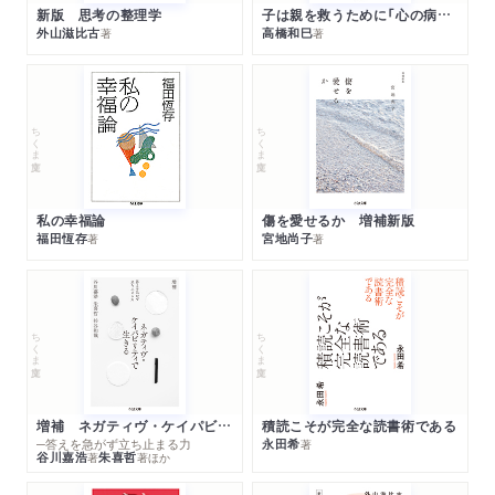
新版 思考の整理学
子は親を救うために「心の病」になる
外山滋比古
高橋和巳
著
著
ちくま文庫
ちくま文庫
私の幸福論
傷を愛せるか 増補新版
福田恆存
宮地尚子
著
著
ちくま文庫
ちくま文庫
増補 ネガティヴ・ケイパビリティで生きる
積読こそが完全な読書術である
─答えを急がず立ち止まる力
永田希
著
谷川嘉浩
朱喜哲
著
著
ほか