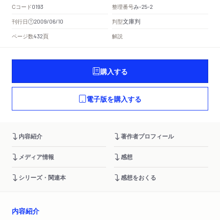
Cコード
整理番号
み
0193
-25-2
文庫判
刊行日
判型
2009/06/10
頁
ページ数
解説
432
購入する
電子版を購入する
内容紹介
著作者プロフィール
メディア情報
感想
シリーズ・関連本
感想をおくる
内容紹介