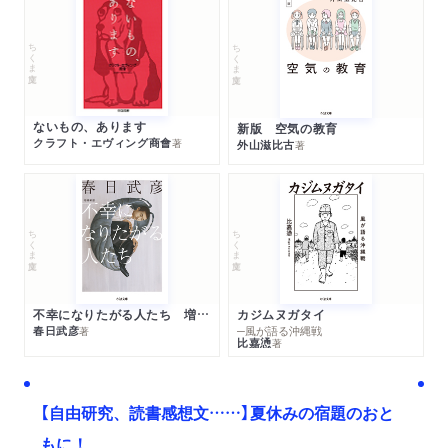
ちくま文庫
ちくま文庫
ないもの、あります
新版 空気の教育
クラフト・エヴィング商會
著
外山滋比古
著
ちくま文庫
ちくま文庫
不幸になりたがる人たち 増補新版
カジムヌガタイ
春日武彦
─風が語る沖縄戦
著
比嘉慂
著
【自由研究、読書感想文……】夏休みの宿題のおと
もに！