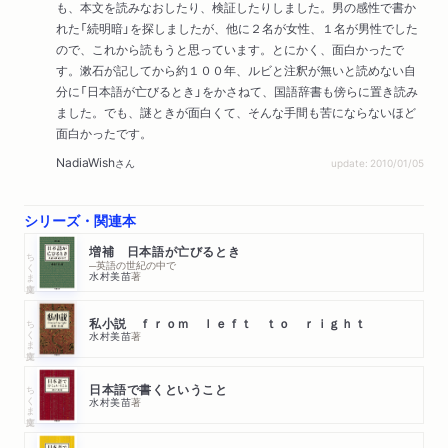
も、本文を読みなおしたり、検証したりしました。男の感性で書か
れた「続明暗」を探しましたが、他に２名が女性、１名が男性でした
ので、これから読もうと思っています。とにかく、面白かったで
す。漱石が記してから約１００年、ルビと注釈が無いと読めない自
分に「日本語が亡びるとき」をかさねて、国語辞書も傍らに置き読み
ました。でも、謎ときが面白くて、そんな手間も苦にならないほど
面白かったです。
NadiaWish
さん
update: 2010/01/05
シリーズ・関連本
増補 日本語が亡びるとき
ちくま文庫
─英語の世紀の中で
水村美苗
著
ちくま文庫
私小説 ｆｒｏｍ ｌｅｆｔ ｔｏ ｒｉｇｈｔ
水村美苗
著
ちくま文庫
日本語で書くということ
水村美苗
著