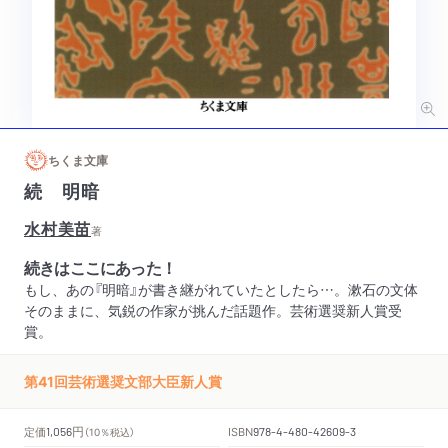
ちくま文庫
続 明暗
水村美苗
著
続きはここにあった！
もし、あの『明暗』が書き継がれていたとしたら…。漱石の文体
そのままに、気鋭の作家が挑んだ話題作。芸術選奨新人賞受
賞。
第41回芸術選奨文部大臣新人賞
円
定価
ISBN
1,056
（10％税込）
978-4-480-42609-3