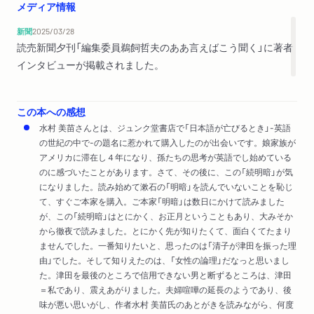
メディア情報
新聞
2025/03/28
読売新聞夕刊「編集委員鵜飼哲夫のああ言えばこう聞く」に著者
インタビューが掲載されました。
この本への感想
水村 美苗さんとは、ジュンク堂書店で「日本語が亡びるとき」-英語
の世紀の中で-の題名に惹かれて購入したのが出会いです。娘家族が
アメリカに滞在し４年になり、孫たちの思考が英語でし始めている
のに感づいたことがあります。さて、その後に、この「続明暗」が気
になりました。読み始めて漱石の「明暗」を読んでいないことを恥じ
て、すぐご本家を購入。ご本家「明暗」は数日にかけて読みました
が、この「続明暗」はとにかく、お正月ということもあり、大みそか
から徹夜で読みました。とにかく先が知りたくて、面白くてたまり
ませんでした。一番知りたいと、思ったのは「清子が津田を振った理
由」でした。そして知りえたのは、「女性の論理」だなっと思いまし
た。津田を最後のところで信用できない男と断ずるところは、津田
＝私であり、震えあがりました。夫婦喧嘩の延長のようであり、後
味が悪い思いがし、作者水村 美苗氏のあとがきを読みながら、何度