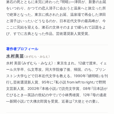
漱石の死とともに未完に終わった『明暗』―津田が、新妻のお延
をいつわり、かつての恋人清子に会おうと温泉へと旅立った所
で絶筆となった。東京に残されたお延、温泉場で再会した津田
と清子はいったいどうなるのか。日本近代文学の最高峰が、今
ここに完結を迎える。漱石の文体そのままで綴られて話題をよ
び、すでに古典となった作品。芸術選奨新人賞受賞。
著作者プロフィール
水村美苗
（ みずむら・みなえ ）
水村 美苗（みずむら・みなえ）：東京生まれ。12歳で渡米。イェ
ール大学卒、仏文専攻。同大学院修了後、帰国。のち、プリン
ストン大学などで日本近代文学を教える。1990年『續明暗』を刊
行し芸術選奨新人賞、95年に『私小説 from left to right』で野間
文芸新人賞、2002年『本格小説』で読売文学賞、08年『日本語が
亡びるとき―英語の世紀の中で』で小林秀雄賞、12年『母の遺産
―新聞小説』で大佛次郎賞を受賞。近著は『大使とその妻』。