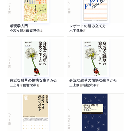
ちくま文庫
ちくま学芸文庫
考現学入門
レポートの組み立て方
今和次郎
藤森照信
木下是雄
著
編
著
ちくま文庫
ちくま文庫
身近な雑草の愉快な生きかた
身近な雑草の愉快な生きかた
三上修
稲垣栄洋
三上修
稲垣栄洋
著
著
著
著
ちくまプリマー新書
ちくま新書