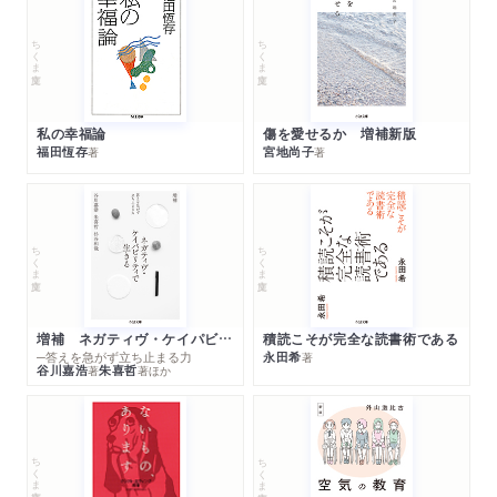
ちくま文庫
ちくま文庫
私の幸福論
傷を愛せるか 増補新版
福田恆存
宮地尚子
著
著
ちくま文庫
ちくま文庫
増補 ネガティヴ・ケイパビリティで生きる
積読こそが完全な読書術である
─答えを急がず立ち止まる力
永田希
著
谷川嘉浩
朱喜哲
著
著
ほか
ちくま文庫
ちくま文庫