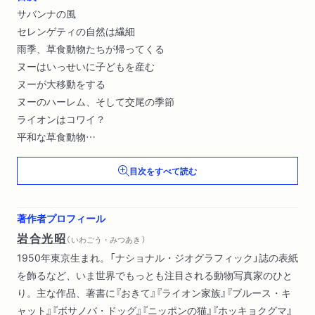
サバンナの風
セレンゲティの自然は繊細
雨季、草食動物たちが帰ってくる
ヌーはいっせいに子どもを産む
ヌーが大移動をする
ヌーのハーレム、そして交尾の季節
ライオンはコワイ？
平和な草食動物
ライオン家族
目次をすべて読む
野生動物の最後の楽園、ンゴロンゴロ・クレーター〔ほか〕
著作者プロフィール
岩合光昭
（ いわごう・みつあき ）
1950年東京生まれ。「ナショナル・ジオグラフィック」誌の表紙
を飾るなど、いま世界でもっとも注目される動物写真家のひと
り。主な作品、著書に『おきて』『ライオン家族』『ブルース・キ
ャット』『ボサノバ・ドッグ』『ニッポンの猫』『ホッキョクグマ』