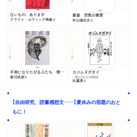
ないもの、あります
新版 空気の教育
クラフト・エヴィング商會
著
外山滋比古
著
ちくま文庫
ちくま文庫
不幸になりたがる人たち 増補新版
カジムヌガタイ
春日武彦
─風が語る沖縄戦
著
比嘉慂
著
【自由研究、読書感想文……】夏休みの宿題のおと
もに！