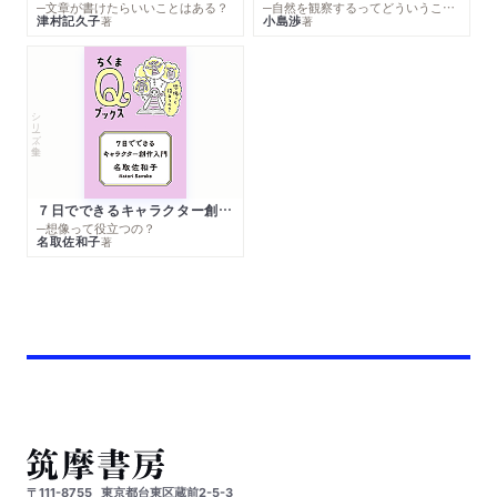
─文章が書けたらいいことはある？
─自然を観察するってどういうこと？
津村記久子
小島渉
著
著
シリーズ・全集
７日でできるキャラクター創作入門
─想像って役立つの？
名取佐和子
著
〒111-8755
東京都台東区蔵前2-5-3