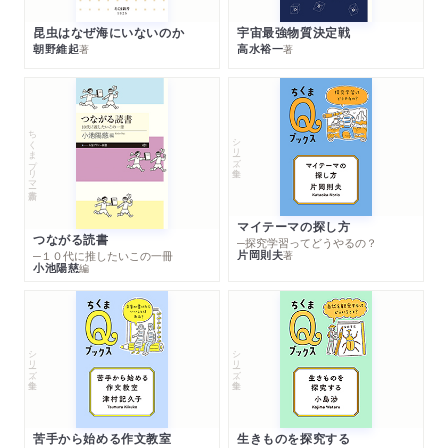
昆虫はなぜ海にいないのか
宇宙最強物質決定戦
朝野維起
高水裕一
著
著
ちくまプリマー新書
シリーズ・全集
マイテーマの探し方
つながる読書
─探究学習ってどうやるの？
片岡則夫
著
─１０代に推したいこの一冊
小池陽慈
編
シリーズ・全集
シリーズ・全集
苦手から始める作文教室
生きものを探究する