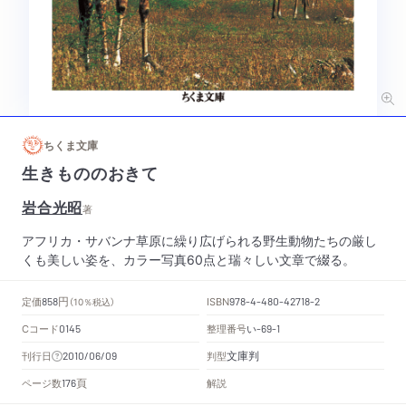
ちくま文庫
生きもののおきて
岩合光昭
著
アフリカ・サバンナ草原に繰り広げられる野生動物たちの厳し
くも美しい姿を、カラー写真60点と瑞々しい文章で綴る。
円
定価
ISBN
858
（10％税込）
978-4-480-42718-2
Cコード
整理番号
い
0145
-69-1
文庫判
刊行日
判型
2010/06/09
頁
ページ数
解説
176