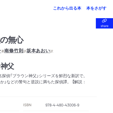
これから出る本
本をさがす
share
share
の無心
ン
南條竹則
坂本あおい
著
訳
訳
ン神父
名探偵「ブラウン神父」シリーズを鮮烈な新訳で。
か」などの警句と逆説に満ちた探偵譚。 【解説：
ISBN
978-4-480-43006-9