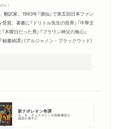
のり ）
家。翻訳家。1993年『酒仙』で第五回日本ファン
を受賞。著書に『ドリトル先生の世界』『中華文
に『木曜日だった男』『ブラウン神父の無心』
、『秘書綺譚』（アルジャノン・ブラックウッド）
新ナポレオン奇譚
Ｇ．Ｋ．チェスタトン
高橋康也
著
訳
成田久美子
訳