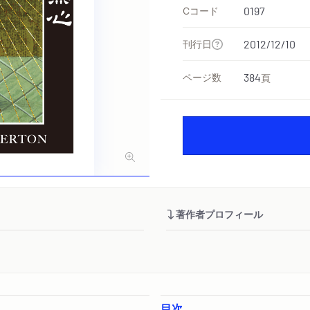
Cコード
0197
刊行日
2012/12/10
ページ数
384
頁
著作者プロフィール
目次