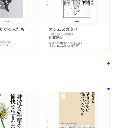
不幸になりたがる人たち 増補新版
カジムヌガタイ
─風が語る沖縄戦
比嘉慂
著
％税込み）
定価:
円
（10％税込み）
1,100
44071-6
ISBN:
978-4-480-44102-7
！
ちくま新書