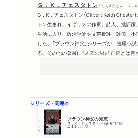
Ｇ．Ｋ．チェスタトン
（ ちぇすたとん，Ｇ．Ｋ 
G．K．チェスタトン（Gilbert Keith Chester
ドン生まれ。イギリスの作家、詩人、批評家
生活に入り、政治評論や文芸批評、評伝、小
した。「ブラウン神父」シリーズが、推理小説
る。その他の著書に『木曜の男』『正統とは何
シリーズ・関連本
ブラウン神父の知恵
ちくま文庫
Ｇ．Ｋ．チェスタトン
南條竹則
著
訳
坂本あおい
訳