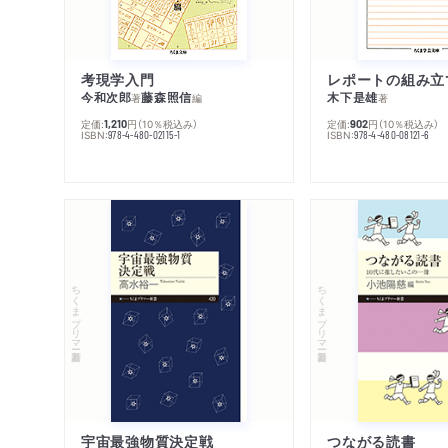
考現学入門
レポートの組み立
今和次郎
藤森照信
木下是雄
著
編
著
定価:
円
（10％税込み）
定価:
円
（10％税込み）
1,210
902
ISBN:
ISBN:
978-4-480-02115-1
978-4-480-08121-6
ちくまプリマー新書
ちくまプリマー新書
宇宙最強物質決定戦
つながる読書