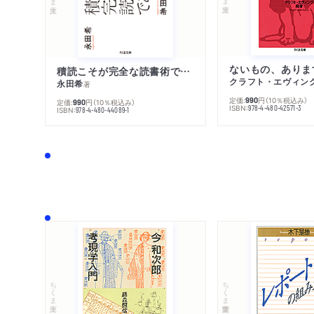
ないもの、ありま
積読こそが完全な読書術である
クラフト・エヴィン
永田希
著
定価:
円
（10％税込み）
990
定価:
円
（10％税込み）
990
ISBN:
978-4-480-42571-3
ISBN:
978-4-480-44089-1
ちくま文庫
ちくま学芸文庫