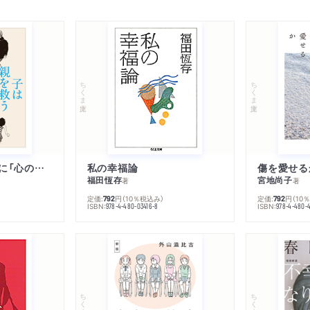
ちくま文庫
ちくま文庫
子は親を救うために「心の病」になる
私の幸福論
傷を愛せる
福田恆存
宮地尚子
著
著
定価:
円
（10％税込み）
定価:
円
（10
792
792
ISBN:
ISBN:
978-4-480-03416-8
978-4-480-
ちくま文庫
ちくま文庫