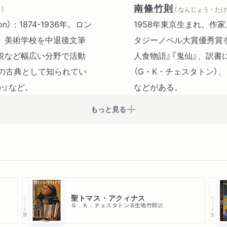
南條竹則
）
（ なんじょう・たけ
ton）：1874-1936年。ロン
1958年東京生まれ。作
。美術学校を中退後文筆
タジーノベル大賞優秀賞
説など幅広い分野で活動
人食物語』『鬼仙』、訳書
の古典として知られてい
（G・K・チェスタトン）
か』など。
などがある。
もっと見る
聖トマス・アクィナス
ちくま学芸文庫
ちくま文庫
Ｇ．Ｋ．チェスタトン
生地竹郎
著
訳