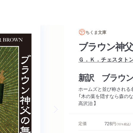
ちくま文庫
ブラウン神父
Ｇ．Ｋ．チェスタト
新訳 ブラウ
ホームズと並び称される
「木の葉を隠すなら森のな
高沢治 】
Next slide
定価
726
円
（10％税込）