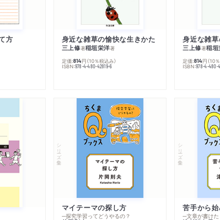
て方
身近な雑草の愉快な生きかた
身近な雑草
三上修
稲垣栄洋
三上修
稲垣
著
著
著
定価:
円
（10％税込み）
定価:
円
（10
814
814
ISBN:
ISBN:
978-4-480-42819-6
978-4-480-
シリーズ・全集
シリーズ・全集
マイテーマの探し方
苦手から始
─探究学習ってどうやるの？
─文章が書けた