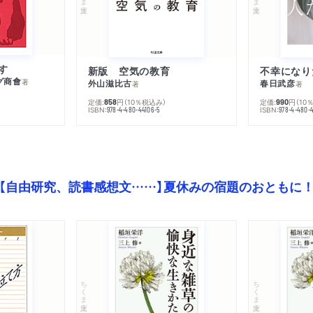
す
新版 空気の教育
グ商會
著
外山滋比古
春日武彦
著
著
定価:
円
（10％税込み）
定価:
円
（10
858
990
ISBN:
ISBN:
978-4-480-44106-5
978-4-480-
【自由研究、読書感想文……】夏休みの宿題のおともに
ちくま文庫
ちくま文庫