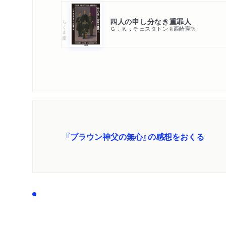
四人の申し分なき重罪人
ちくま文庫
Ｇ．Ｋ．チェスタトン
西崎憲
著
訳
『ブラウン神父の無心』の感想をおくる