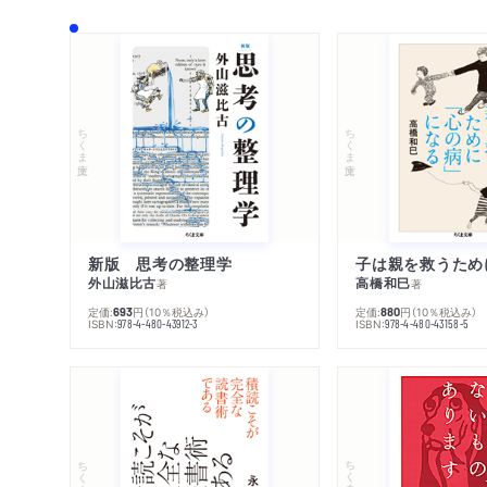
ちくま文庫
ちくま文庫
新版 思考の整理学
外山滋比古
高橋和巳
著
著
定価:
円
（10％税込み）
定価:
円
（10％税込み）
693
880
ISBN:
ISBN:
978-4-480-43912-3
978-4-480-43158-5
ちくま文庫
ちくま文庫