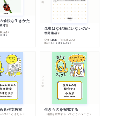
の愉快な生きかた
栄洋
著
昆虫はなぜ海にいないのか
％税込み）
朝野維起
著
42819-6
定価:
円
（10％税込み）
1,056
ISBN:
978-4-480-07756-1
シリーズ・全集
める作文教室
生きものを探究する
らいいことはある？
─自然を観察するってどういうこと？