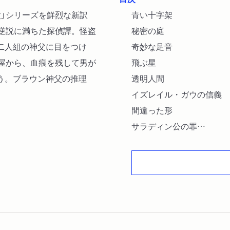
」シリーズを鮮烈な新訳
青い十字架
と逆説に満ちた探偵譚。怪盗
秘密の庭
二人組の神父に目をつけ
奇妙な足音
部屋から、血痕を残して男が
飛ぶ星
う。ブラウン神父の推理
透明人間
イズレイル・ガウの信義
間違った形
サラディン公の罪
神の鉄槌
アポロンの目
折れた剣の招牌
三つの凶器