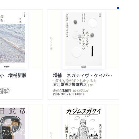
著作者プロフィール
シリーズ・関連本
感想をおくる
ちくま文庫
か 増補新版
増補 ネガティヴ・ケイパビリティで生きる
─答えを急がず立ち止まる力
谷川嘉浩
朱喜哲
著
著
ほか
％税込み）
定価:
円
（10％税込み）
1,320
43816-4
ISBN:
978-4-480-44109-6
ちくま文庫