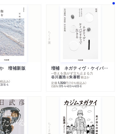
ちくま文庫
か 増補新版
増補 ネガティヴ・ケイパビリティで生きる
─答えを急がず立ち止まる力
谷川嘉浩
朱喜哲
著
著
ほか
％税込み）
定価:
円
（10％税込み）
1,320
43816-4
ISBN:
978-4-480-44109-6
内容紹介・目次
著作者プロフィール
感想をおくる
ちくま文庫