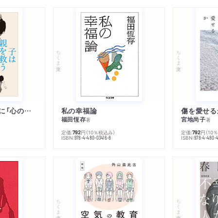
ちくま文庫
ちくま文庫
子は親を救うために「心の病」になる
私の幸福論
傷を愛せる
福田恆存
宮地尚子
著
著
定価:
円
（10％税込み）
定価:
円
（10
792
792
ISBN:
ISBN:
978-4-480-03416-8
978-4-480-
ちくま文庫
ちくま文庫