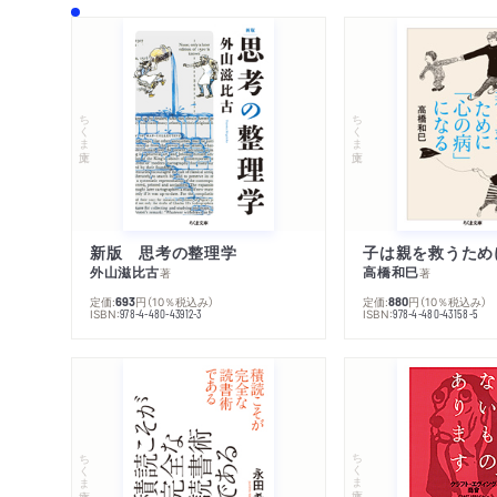
ちくま文庫
ちくま文庫
新版 思考の整理学
外山滋比古
高橋和巳
著
著
定価:
円
（10％税込み）
定価:
円
（10％税込み）
693
880
ISBN:
ISBN:
978-4-480-43912-3
978-4-480-43158-5
ちくま文庫
ちくま文庫