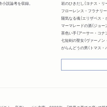
奇小説論考を収録。
岩のひきだし（ヨナス・リ
フローレンス・フラナリー
陽気なる魂（エリザベス・
マーマレードの酒（ジョー
茶色い手（アーサー・コナ
七短剣の聖女（ヴァーノン
がらんどうの男（トマス・
妖精にさらわれた子供（Ｊ
ボルドー行の乗合馬車（ハ
遭難（アン・ブリッジ）
花嫁（Ｍ．Ｐ．シール）
喉切り農場（Ｊ．Ｄ．ベリ
真ん中のひきだし（Ｈ．Ｒ
列車（ロバート・エイクマ
旅行時計（Ｗ．Ｆ．ハーヴ