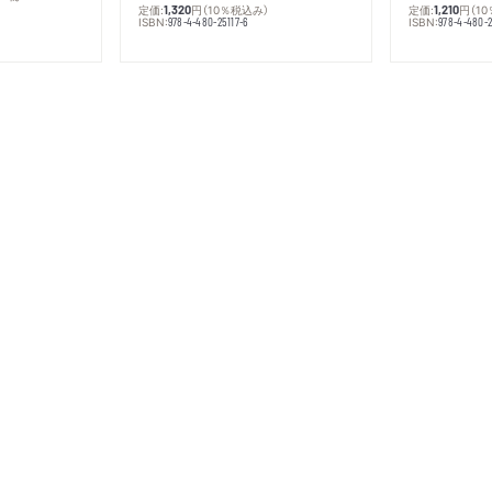
定価:
円
（10％税込み）
定価:
円
（1
1,320
1,210
ISBN:
ISBN:
978-4-480-25117-6
978-4-480-2