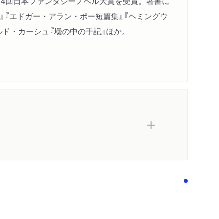
第14回日本ファンタジーノベル大賞を受賞。著書に
ォルポール）
』『エドガー・アラン・ポー短篇集』『ヘミングウ
イコブズ）
ルド・カーシュ『壜の中の手記』ほか。