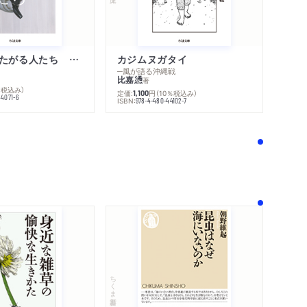
不幸になりたがる人たち 増補新版
カジムヌガタイ
─風が語る沖縄戦
比嘉慂
著
％税込み）
定価:
円
（10％税込み）
1,100
44071-6
ISBN:
978-4-480-44102-7
！
ちくま新書