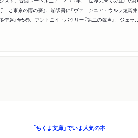
ロジスト、音楽レーベル主宰。2002年、『世界の果ての庭』で
ターンヘルム（ヒュー・ウ
飛行士と東京の雨の森』、編訳書に『ヴァージニア・ウルフ短篇集
失われた船（Ｗ．Ｗ．ジェ
傑作選』全5巻、アントニイ・バクリー『第二の銃声』、ジェラ
「ちくま文庫」でいま人気の本