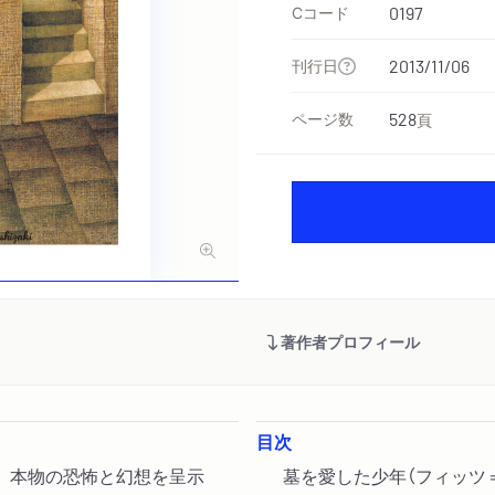
Cコード
0197
刊行日
2013/11/06
ページ数
528
頁
著作者プロフィール
目次
。本物の恐怖と幻想を呈示
墓を愛した少年（フィッツ