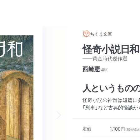
ちくま文庫
怪奇小説日和
——黄金時代傑作選
西崎憲
編訳
人というものの
怪奇小説の神髄は短篇に
「列車」など古典的怪談か
Next slide
定価
1,100
円
（10％税込