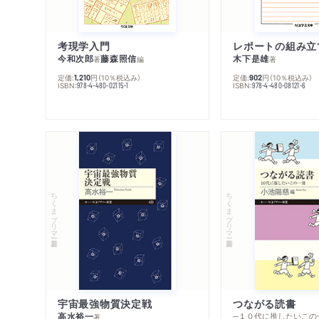
考現学入門
レポートの組み立
今和次郎
藤森照信
木下是雄
著
編
著
定価:
円
（10％税込み）
定価:
円
（10％税込み）
1,210
902
ISBN:
ISBN:
978-4-480-02115-1
978-4-480-08121-6
ちくまプリマー新書
ちくまプリマー新書
宇宙最強物質決定戦
つながる読書
高水裕一
─１０代に推したいこの
著