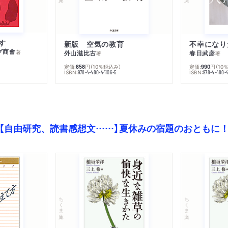
す
新版 空気の教育
グ商會
著
外山滋比古
春日武彦
著
著
定価:
円
（10％税込み）
定価:
円
（10
858
990
ISBN:
ISBN:
978-4-480-44106-5
978-4-480-
【自由研究、読書感想文……】夏休みの宿題のおともに
ちくま文庫
ちくま文庫