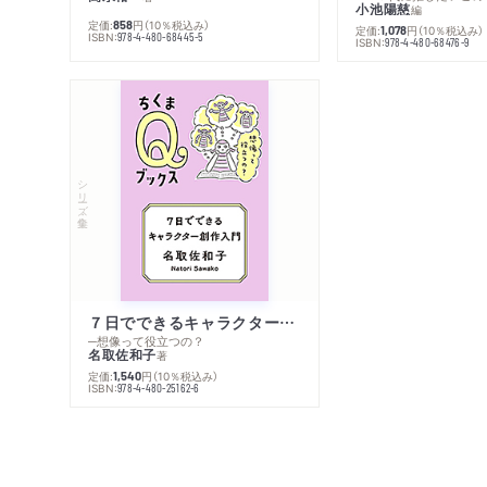
小池陽慈
編
定価:
円
（10％税込み）
858
定価:
円
（10％税込み）
1,078
ISBN:
978-4-480-68445-5
ISBN:
978-4-480-68476-9
シリーズ・全集
７日でできるキャラクター創作入門
─想像って役立つの？
名取佐和子
著
定価:
円
（10％税込み）
1,540
ISBN:
978-4-480-25162-6