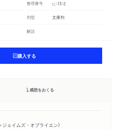
整理番号
-13-2
に
判型
文庫判
解説
購入する
感想をおくる
＝ジェイムズ・オブライエン）