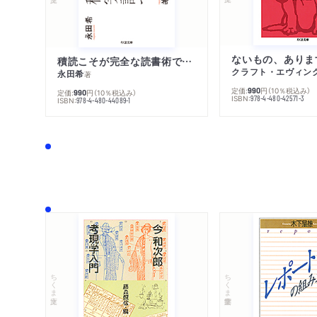
ないもの、ありま
積読こそが完全な読書術である
クラフト・エヴィン
永田希
著
定価:
円
（10％税込み）
990
定価:
円
（10％税込み）
990
ISBN:
978-4-480-42571-3
ISBN:
978-4-480-44089-1
ちくま文庫
ちくま学芸文庫