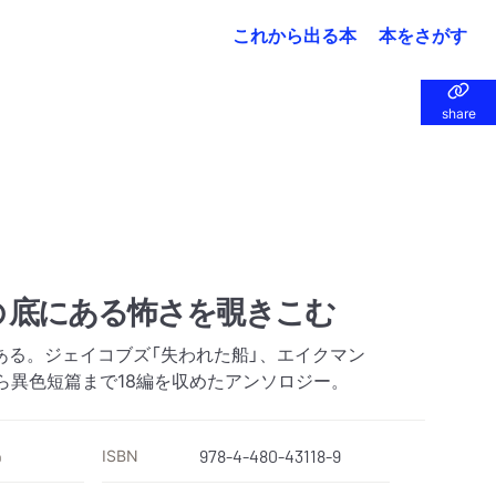
これから出る本
本をさがす
share
share
 底にある怖さを覗きこむ
ある。ジェイコブズ「失われた船」、エイクマン
ら異色短篇まで18編を収めたアンソロジー。
ISBN
978-4-480-43118-9
）