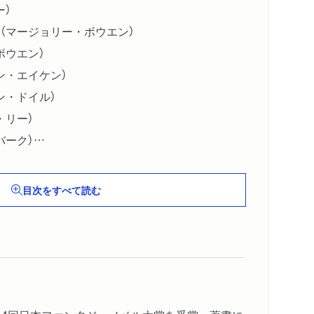
ー）
（マージョリー・ボウエン）
ボウエン）
ン・エイケン）
ン・ドイル）
・リー）
バーク）
．Ｓ．レ・ファニュ）
リファックス卿）
目次をすべて読む
ズフォード）
．ウェイクフィールド）
ン）
ィー）