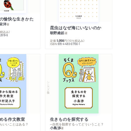
の愉快な生きかた
栄洋
著
昆虫はなぜ海にいないのか
％税込み）
朝野維起
著
42819-6
定価:
円
（10％税込み）
1,056
ISBN:
978-4-480-07756-1
シリーズ・全集
める作文教室
生きものを探究する
らいいことはある？
─自然を観察するってどういうこと？
小島渉
著