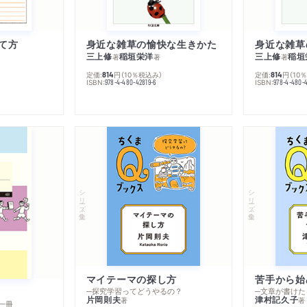
て方
身近な雑草の愉快な生きかた
身近な雑草
三上修
稲垣栄洋
三上修
稲垣
著
著
著
定価:
円
（10％税込み）
定価:
円
（10
814
814
ISBN:
ISBN:
978-4-480-42819-6
978-4-480-
シリーズ・全集
シリーズ・全集
マイテーマの探し方
苦手から始
─探究学習ってどうやるの？
─文章が書けた
片岡則夫
津村記久子
著
著
一冊