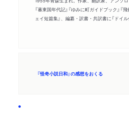
1955年青森生まれ。作家、翻訳家、アンソ
『蕃東国年代記』『ゆみに町ガイドブック』『
ェイ短篇集』、編纂・訳書・共訳書に『ドイル
『怪奇小説日和』の感想をおくる