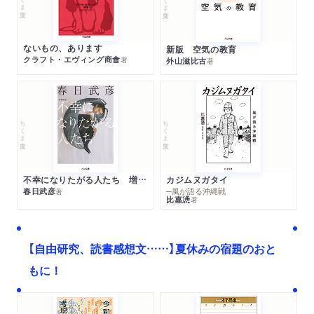
ないもの、あります
新版 空気の教育
クラフト・エヴィング商會
著
外山滋比古
著
ちくま文庫
ちくま文庫
不幸になりたがる人たち 増補新版
カジムヌガタイ
春日武彦
─風が語る沖縄戦
著
比嘉慂
著
【自由研究、読書感想文……】夏休みの宿題のおと
もに！