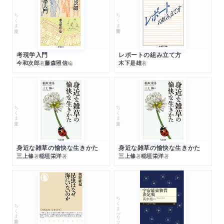
ちくま文庫
ちくま学芸文庫
考現学入門
レポートの組み立て方
今和次郎
藤森照信
木下是雄
著
編
著
ちくま文庫
ちくま文庫
身近な雑草の愉快な生きかた
身近な雑草の愉快な生きかた
三上修
稲垣栄洋
三上修
稲垣栄洋
著
著
著
著
ちくまプリマー新書
ちくま新書