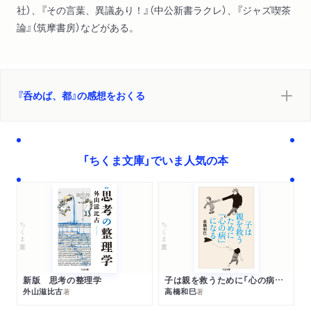
社）、『その言葉、異議あり！』（中公新書ラクレ）、『ジャズ喫茶
論』（筑摩書房）などがある。
『呑めば、都』の感想をおくる
「ちくま文庫」でいま人気の本
ちくま文庫
ちくま文庫
新版 思考の整理学
子は親を救うために「心の病」になる
外山滋比古
高橋和巳
著
著