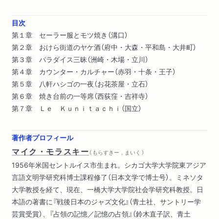
目次
第１章 セーラー服とモツ焼き（溝口）
第２章 おけら街道のヤケ酒（府中・大森・平和島・大井町）
第３章 パラダイス三昧（洲崎・木場・立川）
第４章 カウンター・カルチャー（赤羽・十条・王子）
第５章 八軒ハシゴの一夜（お花茶屋・立石）
第６章 焼き台前の一等席（西荻窪・吉祥寺）
第７章 Ｌｅ Ｋｕｎｉｔａｃｈｉ（国立）
著作者プロフィール
マイク・モラスキー
（ もらすきー，まいく ）
1956年米国セントルイス市生まれ。シカゴ大学大学院東アジア
言語文明学研究科博士課程修了（日本文学で博士号）。ミネソタ
大学教授を経て、現在、一橋大学大学院社会学研究科教授。日
本語の著書に『戦後日本のジャズ文化』（青土社、サントリー学
芸賞受賞）、『占領の記憶／記憶の占領』（鈴木直子訳、青土