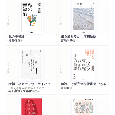
ちくま文庫
ちくま文庫
私の幸福論
傷を愛せるか 増補新版
福田恆存
宮地尚子
著
著
ちくま文庫
ちくま文庫
増補 ネガティヴ・ケイパビリティで生きる
積読こそが完全な読書術である
─答えを急がず立ち止まる力
永田希
著
谷川嘉浩
朱喜哲
著
著
ほか
ちくま文庫
ちくま文庫