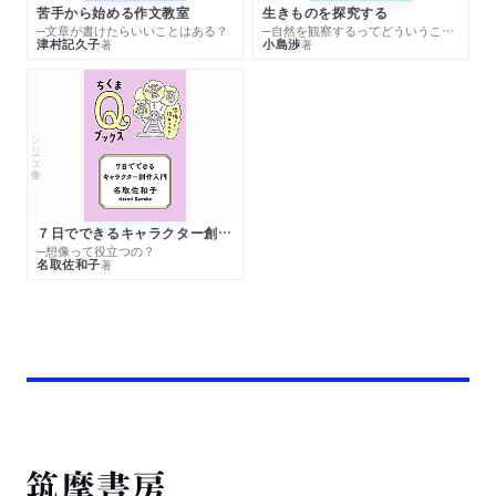
苦手から始める作文教室
生きものを探究する
─文章が書けたらいいことはある？
─自然を観察するってどういうこと？
津村記久子
小島渉
著
著
シリーズ・全集
７日でできるキャラクター創作入門
─想像って役立つの？
名取佐和子
著