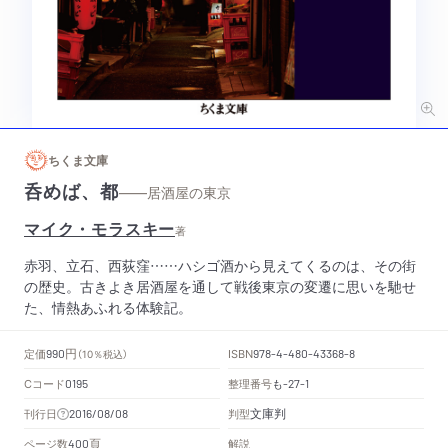
ちくま文庫
呑めば、都
——居酒屋の東京
マイク・モラスキー
著
赤羽、立石、西荻窪……ハシゴ酒から見えてくるのは、その街
の歴史。古きよき居酒屋を通して戦後東京の変遷に思いを馳せ
た、情熱あふれる体験記。
円
定価
ISBN
990
（10％税込）
978-4-480-43368-8
Cコード
整理番号
も
0195
-27-1
文庫判
刊行日
判型
2016/08/08
頁
ページ数
解説
400