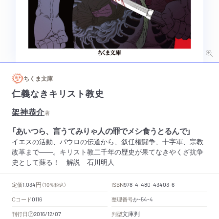
ちくま文庫
仁義なきキリスト教史
架神恭介
著
「あいつら、言うてみりゃ人の罪でメシ食うとるんで」
イエスの活動、パウロの伝道から、叙任権闘争、十字軍、宗教
改革まで――。キリスト教二千年の歴史が果てなきやくざ抗争
史として蘇る！ 解説 石川明人
円
定価
ISBN
1,034
（10％税込）
978-4-480-43403-6
Cコード
整理番号
か
0116
-54-4
文庫判
刊行日
判型
2016/12/07