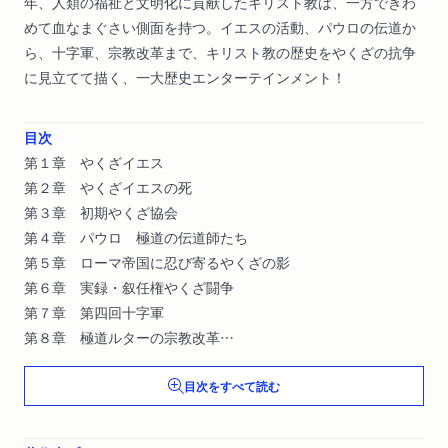
年、人類の福祉と文明化に貢献したキリスト教は、一方できわ
めて血なまぐさい側面を持つ。イエスの活動、パウロの伝道か
ら、十字軍、宗教改革まで、キリスト教の歴史をやくざの抗争
に見立てて描く、一大歴史エンターテインメント！
目次
第１章 やくざイエス
第２章 やくざイエスの死
第３章 初期やくざ協会
第４章 パウロ 極道の伝道師たち
第５章 ローマ帝国に忍び寄るやくざの影
第６章 実録・叙任権やくざ闘争
第７章 第四回十字軍
第８章 極道ルターの宗教改革
終 章 インタビュー・ウィズ・やくざ
目次をすべて読む
あとがき
主要参考文献一覧