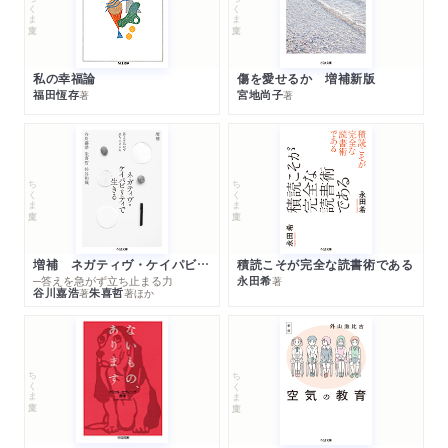
ちくま文庫
ちくま文庫
私の幸福論
傷を愛せるか 増補新版
福田恆存
宮地尚子
著
著
ちくま文庫
ちくま文庫
増補 ネガティヴ・ケイパビリティで生きる
積読こそが完全な読書術である
─答えを急がず立ち止まる力
永田希
著
谷川嘉浩
朱喜哲
著
著
ほか
ちくま文庫
ちくま文庫