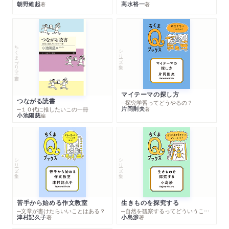
朝野維起
高水裕一
著
著
ちくまプリマー新書
シリーズ・全集
マイテーマの探し方
つながる読書
─探究学習ってどうやるの？
片岡則夫
著
─１０代に推したいこの一冊
小池陽慈
編
シリーズ・全集
シリーズ・全集
苦手から始める作文教室
生きものを探究する
─文章が書けたらいいことはある？
─自然を観察するってどういうこと？
津村記久子
小島渉
著
著