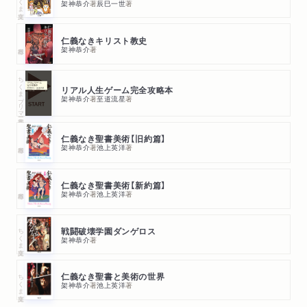
架神恭介
著
辰巳一世
著
仁義なきキリスト教史
架神恭介
著
ちくまプリマー新書
リアル人生ゲーム完全攻略本
架神恭介
著
至道流星
著
仁義なき聖書美術【旧約篇】
架神恭介
著
池上英洋
著
仁義なき聖書美術【新約篇】
架神恭介
著
池上英洋
著
ちくま文庫
戦闘破壊学園ダンゲロス
架神恭介
著
ちくま文庫
仁義なき聖書と美術の世界
架神恭介
著
池上英洋
著