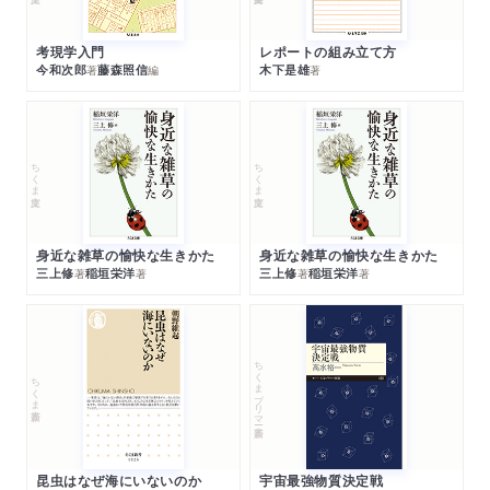
考現学入門
レポートの組み立て方
今和次郎
藤森照信
木下是雄
著
編
著
ちくま文庫
ちくま文庫
身近な雑草の愉快な生きかた
身近な雑草の愉快な生きかた
三上修
稲垣栄洋
三上修
稲垣栄洋
著
著
著
著
ちくまプリマー新書
ちくま新書
昆虫はなぜ海にいないのか
宇宙最強物質決定戦