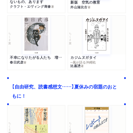
ないもの、あります
新版 空気の教育
クラフト・エヴィング商會
著
外山滋比古
著
ちくま文庫
ちくま文庫
不幸になりたがる人たち 増補新版
カジムヌガタイ
春日武彦
─風が語る沖縄戦
著
比嘉慂
著
【自由研究、読書感想文……】夏休みの宿題のおと
もに！
ちくま文庫
ちくま学芸文庫