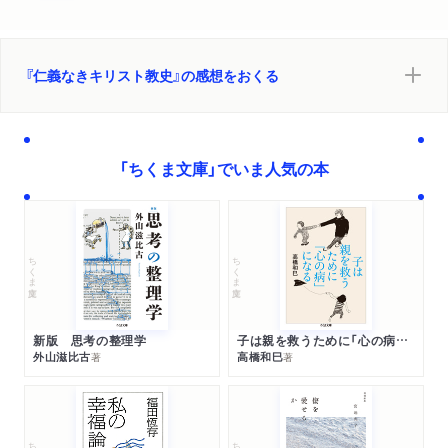
『仁義なきキリスト教史』の感想をおくる
「ちくま文庫」でいま人気の本
ちくま文庫
ちくま文庫
新版 思考の整理学
子は親を救うために「心の病」になる
外山滋比古
高橋和巳
著
著