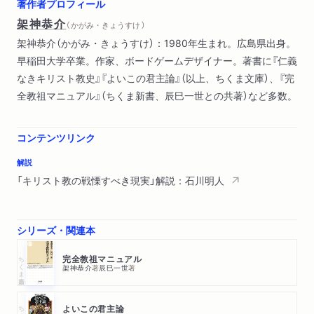
著作者プロフィール
解説 キリスト教の戦慄すべき現実 石川明人
架神恭介
（ かがみ・きょうすけ ）
架神恭介（かがみ・きょうすけ）：1980年生まれ。広島県出身。
早稲田大学卒業。作家、ボードゲームデザイナー。著書に『仁義
なきキリスト教史』『よいこの君主論』（以上、ちくま文庫）、『完
全教祖マニュアル』（ちくま新書、辰巳一世との共著）など多数。
コンテンツリンク
解説
「キリスト教の戦慄すべき現実」解説：石川明人
シリーズ・関連本
ちくま新書
完全教祖マニュアル
架神恭介
著
辰巳一世
著
ちくま文庫
よいこの君主論