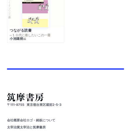
ちくまプリマー新書
つながる読書
─１０代に推したいこの一冊
小池陽慈
編
〒111-8755
東京都台東区蔵前2-5-3
会社概要
会社ロゴ・銘板について
太宰治賞
太宰治と筑摩書房