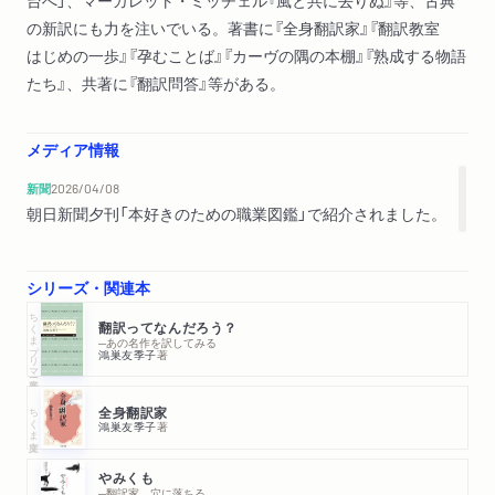
台へ」、マーガレット・ミッチェル『風と共に去りぬ』等、古典
の新訳にも力を注いでいる。著書に『全身翻訳家』『翻訳教室
はじめの一歩』『孕むことば』『カーヴの隅の本棚』『熟成する物語
たち』、共著に『翻訳問答』等がある。
メディア情報
新聞
2026/04/08
朝日新聞夕刊「本好きのための職業図鑑」で紹介されました。
シリーズ・関連本
ちくまプリマー新書
翻訳ってなんだろう？
─あの名作を訳してみる
鴻巣友季子
著
ちくま文庫
全身翻訳家
鴻巣友季子
著
やみくも
─翻訳家、穴に落ちる