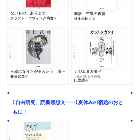
ないもの、あります
新版 空気の教育
クラフト・エヴィング商會
著
外山滋比古
著
ちくま文庫
ちくま文庫
不幸になりたがる人たち 増補新版
カジムヌガタイ
春日武彦
─風が語る沖縄戦
著
比嘉慂
著
【自由研究、読書感想文……】夏休みの宿題のおと
もに！