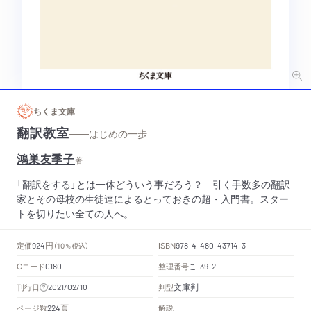
ちくま文庫
翻訳教室
——はじめの一歩
鴻巣友季子
著
「翻訳をする」とは一体どういう事だろう？ 引く手数多の翻訳
家とその母校の生徒達によるとっておきの超・入門書。スター
トを切りたい全ての人へ。
円
定価
ISBN
924
（10％税込）
978-4-480-43714-3
Cコード
整理番号
こ
0180
-39-2
文庫判
刊行日
判型
2021/02/10
頁
ページ数
解説
224