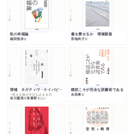
ちくま文庫
ちくま文庫
私の幸福論
傷を愛せるか 増補新版
福田恆存
宮地尚子
著
著
ちくま文庫
ちくま文庫
増補 ネガティヴ・ケイパビリティで生きる
積読こそが完全な読書術である
─答えを急がず立ち止まる力
永田希
著
谷川嘉浩
朱喜哲
著
著
ほか
ちくま文庫
ちくま文庫