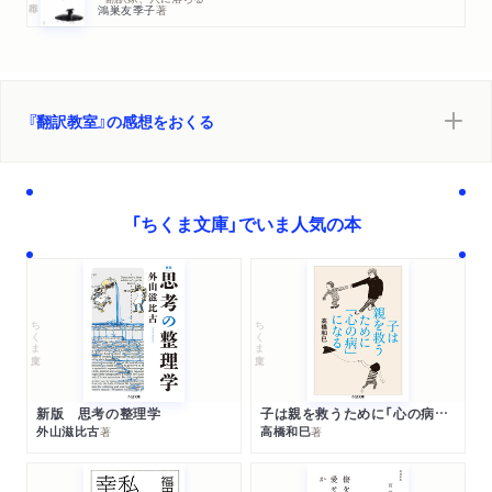
鴻巣友季子
著
『翻訳教室』の感想をおくる
「ちくま文庫」でいま人気の本
ちくま文庫
ちくま文庫
新版 思考の整理学
子は親を救うために「心の病」になる
外山滋比古
高橋和巳
著
著