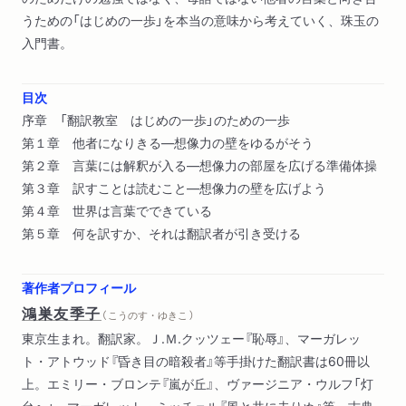
うための「はじめの一歩」を本当の意味から考えていく、珠玉の
入門書。
目次
序章 「翻訳教室 はじめの一歩」のための一歩
第１章 他者になりきる―想像力の壁をゆるがそう
第２章 言葉には解釈が入る―想像力の部屋を広げる準備体操
第３章 訳すことは読むこと―想像力の壁を広げよう
第４章 世界は言葉でできている
第５章 何を訳すか、それは翻訳者が引き受ける
著作者プロフィール
鴻巣友季子
（ こうのす・ゆきこ ）
東京生まれ。翻訳家。Ｊ.Ｍ.クッツェー『恥辱』、マーガレッ
ト・アトウッド『昏き目の暗殺者』等手掛けた翻訳書は60冊以
上。エミリー・ブロンテ『嵐が丘』、ヴァージニア・ウルフ「灯