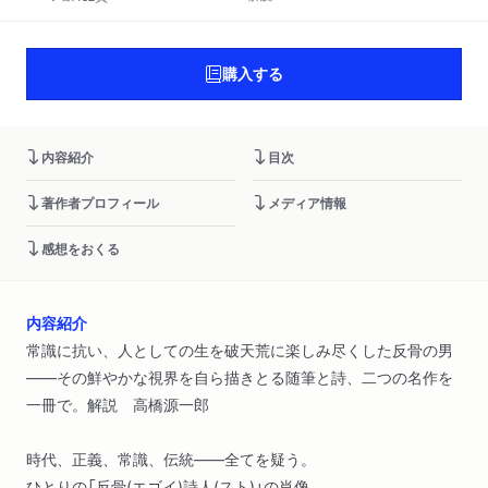
購入する
内容紹介
目次
著作者プロフィール
メディア情報
感想をおくる
内容紹介
常識に抗い、人としての生を破天荒に楽しみ尽くした反骨の男
――その鮮やかな視界を自ら描きとる随筆と詩、二つの名作を
一冊で。解説 高橋源一郎
時代、正義、常識、伝統――全てを疑う。
ひとりの「反骨(エゴイ)詩人(スト)」の肖像