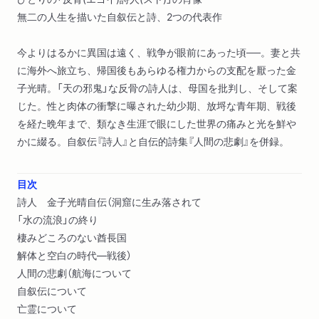
無二の人生を描いた自叙伝と詩、2つの代表作
今よりはるかに異国は遠く、戦争が眼前にあった頃──。妻と共
に海外へ旅立ち、帰国後もあらゆる権力からの支配を厭った金
子光晴。「天の邪鬼」な反骨の詩人は、母国を批判し、そして案
じた。性と肉体の衝撃に曝された幼少期、放埒な青年期、戦後
を経た晩年まで、類なき生涯で眼にした世界の痛みと光を鮮や
かに綴る。自叙伝『詩人』と自伝的詩集『人間の悲劇』を併録。
目次
詩人 金子光晴自伝（洞窟に生み落されて
「水の流浪」の終り
棲みどころのない酋長国
解体と空白の時代―戦後）
人間の悲劇（航海について
自叙伝について
亡霊について