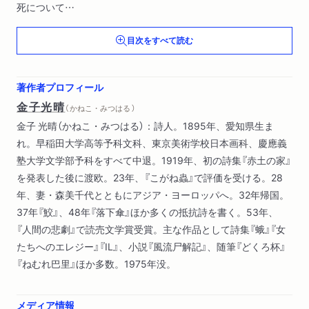
死について
ぱんぱんの歌
目次をすべて読む
えなの唄）
著作者プロフィール
金子光晴
（ かねこ・みつはる ）
金子 光晴（かねこ・みつはる）：詩人。1895年、愛知県生ま
れ。早稲田大学高等予科文科、東京美術学校日本画科、慶應義
塾大学文学部予科をすべて中退。1919年、初の詩集『赤土の家』
を発表した後に渡欧。23年、『こがね蟲』で評価を受ける。28
年、妻・森美千代とともにアジア・ヨーロッパへ。32年帰国。
37年『鮫』、48年『落下傘』ほか多くの抵抗詩を書く。53年、
『人間の悲劇』で読売文学賞受賞。主な作品として詩集『蛾』『女
たちへのエレジー』『IL』、小説『風流尸解記』、随筆『どくろ杯』
『ねむれ巴里』ほか多数。1975年没。
メディア情報