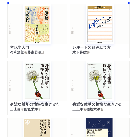
ちくま文庫
ちくま学芸文庫
考現学入門
レポートの組み立て方
今和次郎
藤森照信
木下是雄
著
編
著
ちくま文庫
ちくま文庫
身近な雑草の愉快な生きかた
身近な雑草の愉快な生きかた
三上修
稲垣栄洋
三上修
稲垣栄洋
著
著
著
著