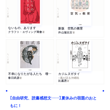
ちくま文庫
ちくま文庫
ないもの、あります
新版 空気の教育
クラフト・エヴィング商會
著
外山滋比古
著
ちくま文庫
ちくま文庫
不幸になりたがる人たち 増補新版
カジムヌガタイ
春日武彦
─風が語る沖縄戦
著
比嘉慂
著
【自由研究、読書感想文……】夏休みの宿題のおと
もに！