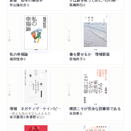
外山滋比古
高橋和巳
著
著
ちくま文庫
ちくま文庫
私の幸福論
傷を愛せるか 増補新版
福田恆存
宮地尚子
著
著
ちくま文庫
ちくま文庫
増補 ネガティヴ・ケイパビリティで生きる
積読こそが完全な読書術である
─答えを急がず立ち止まる力
永田希
著
谷川嘉浩
朱喜哲
著
著
ほか