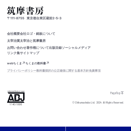
〒111-8755
東京都台東区蔵前2-5-3
会社概要
会社ロゴ・銘板について
太宰治賞
太宰治と筑摩書房
お問い合わせ
著作権について
出版目録
ソーシャルメディア
リンク集
サイトマップ
webちくま
ちくまの教科書
プライバシーポリシー
教科書採択の公正確保に関する基本方針
免責事項
PageTop
© Chikumashobo Ltd.
2024
All Rights Reserved.