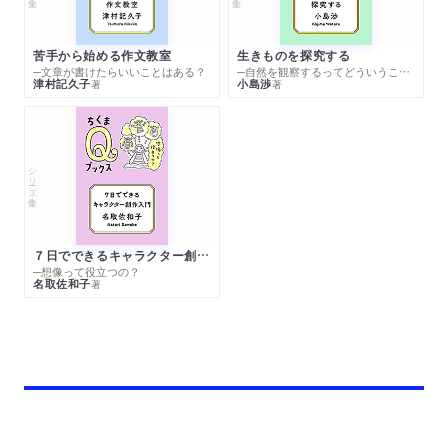
苦手から始める作文教室
生きものを探究する
─文章が書けたらいいことはある？
─自然を観察するってどういうこと？
津村記久子
小島渉
著
著
シリーズ・全集
７日でできるキャラクター創作入門
─想像って役立つの？
名取佐和子
著