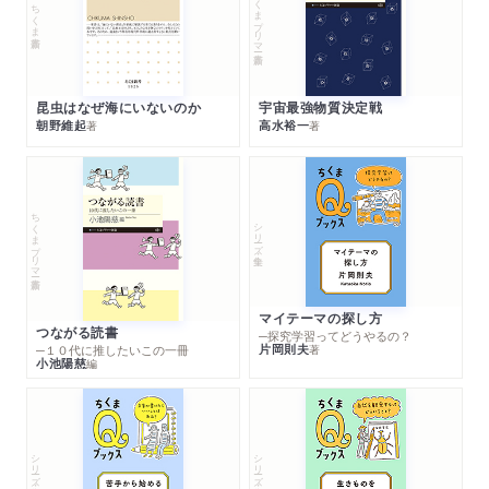
ちくまプリマー新書
ちくま新書
昆虫はなぜ海にいないのか
宇宙最強物質決定戦
朝野維起
高水裕一
著
著
ちくまプリマー新書
シリーズ・全集
マイテーマの探し方
つながる読書
─探究学習ってどうやるの？
片岡則夫
著
─１０代に推したいこの一冊
小池陽慈
編
シリーズ・全集
シリーズ・全集