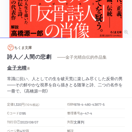
ちくま文庫
詩人／人間の悲劇
——金子光晴自伝的作品集
金子光晴
著
常識に抗い、人としての生を破天荒に楽しみ尽くした反骨の男
――その鮮やかな視界を自ら描きとる随筆と詩、二つの名作を
一冊で。（高橋源一郎）
円
定価
ISBN
1,320
（10％税込）
978-4-480-43877-5
Cコード
整理番号
か
0195
-47-4
文庫判
刊行日
判型
2023/08/07
頁
ページ数
解説
432