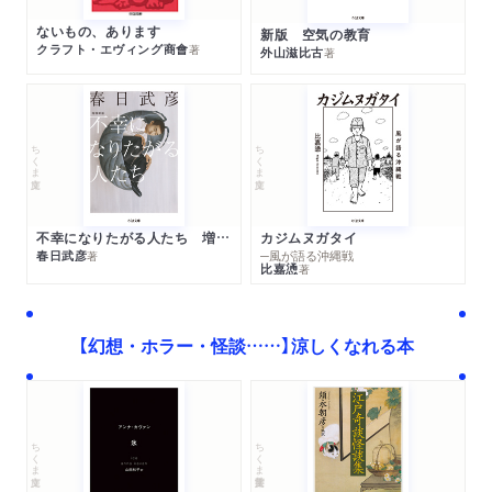
ないもの、あります
新版 空気の教育
クラフト・エヴィング商會
著
外山滋比古
著
ちくま文庫
ちくま文庫
不幸になりたがる人たち 増補新版
カジムヌガタイ
春日武彦
─風が語る沖縄戦
著
比嘉慂
著
【幻想・ホラー・怪談……】涼しくなれる本
ちくま学芸文庫
ちくま文庫