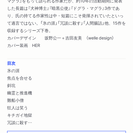
マグラ』をもって語られる作家だが、約10年の活動期間に発表
した長篇は『犬神博士』『暗黒公使』『ドグラ・マグラ』3作であ
り、氏の持てる作家性は中・短篇にこそ発揮されていたといっ
て過言ではない。「氷の涯」「冗談に殺す」「人間腸詰」他、15作を
収録するシリーズ下巻。
カバーデザイン 坂野公一＋吉田友美 （welle design）
カバー装画 HER
目次
氷の涯
焦点を合せる
斜坑
幽霊と推進機
難船小僧
狂人は笑う
キチガイ地獄
冗談に殺す
白菊