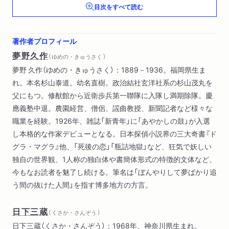
目次をすべて読む
木魂
笑う唖女
眼を開く
著作者プロフィール
オンチ
夢野久作
（ ゆめの・きゅうさく ）
悪魔祈祷書
夢野 久作（ゆめの・きゅうさく）：1889－1936。福岡県生ま
人間腸詰
れ。本名杉山泰道。幼名直樹。政治結社玄洋社系の杉山茂丸を
父にもつ。修猷館から近衛歩兵第一聯隊に入隊し満期除隊。慶
巻末資料
應義塾中退。農園経営、僧侶、謡曲教授、新聞記者など様々な
編者解説 日下三蔵
職業を経験。1926年、雑誌「新青年」に「あやかしの鼓」が入選
し本格的な作家デビューとなる。日本探偵小説界の三大奇書『ド
グラ・マグラ』他、「死後の恋」「瓶詰地獄」など、狂気で妖しい
独自の世界観、1人称の独白体や書簡体形式の特徴的文体など、
今もなお読者を魅了し続ける。筆名は「ぼんやりして夢ばかり追
う間の抜けた人間」を指す博多地方の方言。
日下三蔵
（ くさか・さんぞう ）
日下三蔵（くさか・さんぞう）：1968年、神奈川県生まれ。