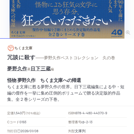
ちくま文庫
冗談に殺す
——夢野久作ベストコレクション 久の巻
夢野久作
日下三蔵
著
編
怪物 夢野久作 ちくま文庫への帰還
ちくま文庫に甦る夢野久作の世界。日下三蔵編集による中・短
編の傑作を一挙に集め圧倒的ボリュームで贈る決定版的作品
集。全２巻シリーズの下巻。
円
定価
ISBN
1,540
（10％税込）
978-4-480-44070-9
Cコード
整理番号
ゆ
0193
-2-13
文庫判
刊行日
判型
2026/01/08