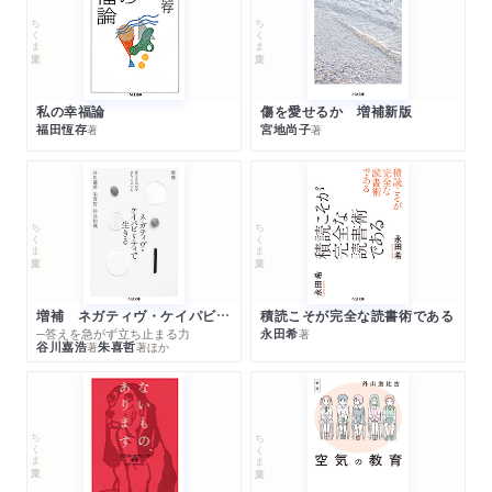
ちくま文庫
ちくま文庫
私の幸福論
傷を愛せるか 増補新版
福田恆存
宮地尚子
著
著
ちくま文庫
ちくま文庫
増補 ネガティヴ・ケイパビリティで生きる
積読こそが完全な読書術である
─答えを急がず立ち止まる力
永田希
著
谷川嘉浩
朱喜哲
著
著
ほか
ちくま文庫
ちくま文庫