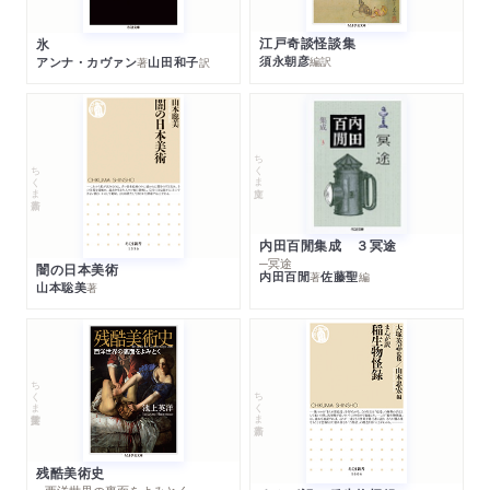
江戸奇談怪談集
氷
須永朝彦
アンナ・カヴァン
山田和子
編訳
著
訳
ちくま文庫
ちくま新書
内田百閒集成 ３冥途
─冥途
闇の日本美術
内田百閒
佐藤聖
著
編
山本聡美
著
ちくま学芸文庫
ちくま新書
残酷美術史