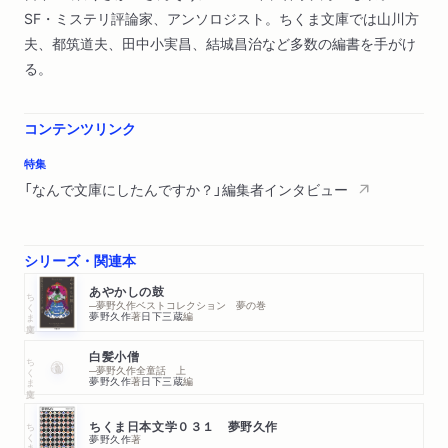
SF・ミステリ評論家、アンソロジスト。ちくま文庫では山川方
夫、都筑道夫、田中小実昌、結城昌治など多数の編書を手がけ
る。
コンテンツリンク
特集
「なんで文庫にしたんですか？」編集者インタビュー
シリーズ・関連本
あやかしの鼓
ちくま文庫
─夢野久作ベストコレクション 夢の巻
夢野久作
著
日下三蔵
編
白髪小僧
ちくま文庫
─夢野久作全童話 上
夢野久作
著
日下三蔵
編
ちくま文庫
ちくま日本文学０３１ 夢野久作
夢野久作
著