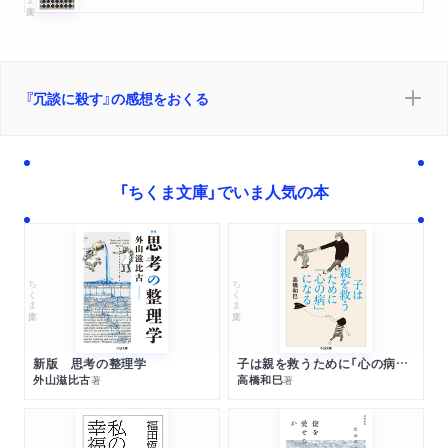
『冗談に殺す』の感想をおくる
「ちくま文庫」でいま人気の本
ちくま文庫
ちくま文庫
新版 思考の整理学
子は親を救うために「心の病」になる
外山滋比古
高橋和巳
著
著