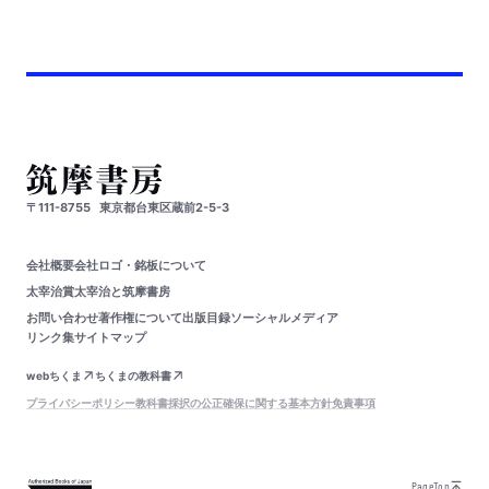
〒111-8755
東京都台東区蔵前2-5-3
会社概要
会社ロゴ・銘板について
太宰治賞
太宰治と筑摩書房
お問い合わせ
著作権について
出版目録
ソーシャルメディア
リンク集
サイトマップ
webちくま
ちくまの教科書
プライバシーポリシー
教科書採択の公正確保に関する基本方針
免責事項
PageTop