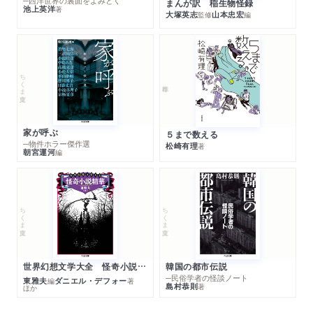
─西洋世界の裏面をよみとく
まんが訳 稲生物怪録
池上英洋
著
大塚英志
山本忠宏
監修
編
ちくま文庫
家が呼ぶ
５まで数える
─物件ホラー傑作選
松崎有理
著
朝宮運河
編
ちくま文庫
ちくま文庫
世界幻想文学大全 怪奇小説精華
韓国の都市伝説
─民俗学者の怪談ノート
東雅夫
ダニエル・デフォー
編
著
島村恭則
著
ほか