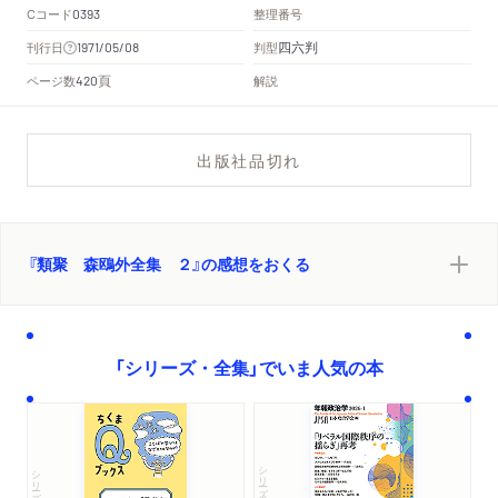
Cコード
整理番号
0393
四六判
刊行日
判型
1971/05/08
頁
ページ数
解説
420
出版社品切れ
『類聚 森鴎外全集 ２』の感想をおくる
「シリーズ・全集」でいま人気の本
シリーズ・全集
シリーズ・全集