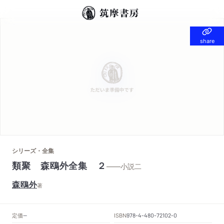
share
share
シリーズ・全集
類聚 森鴎外全集 ２
——小説二
森鴎外
著
定価
ISBN
--
978-4-480-72102-0