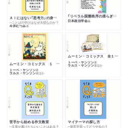
「リベラル国際秩序の揺らぎ」再考 年報政治学２０２６‐Ⅰ
ＡＩにはない「思考力」の身につけ方
日本政治学会
編
─ことばの学びはなぜ大切なのか？
今井むつみ
著
シリーズ・全集
シリーズ・全集
ムーミン・コミックス 全１４巻セット
トーベ・ヤンソン
著
ムーミン・コミックス １ 黄金のしっぽ
ラルス・ヤンソン
著
ほか
トーベ・ヤンソン
著
ラルス・ヤンソン
著
ほか
シリーズ・全集
シリーズ・全集
苦手から始める作文教室
マイテーマの探し方
─文章が書けたらいいことはある？
─探究学習ってどうやるの？