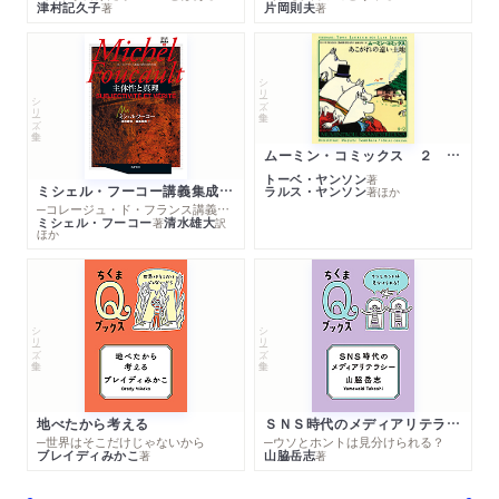
津村記久子
片岡則夫
著
著
シリーズ・全集
シリーズ・全集
ムーミン・コミックス ２ あこがれの遠い土地
トーベ・ヤンソン
著
ミシェル・フーコー講義集成１０ 主体性と真理
ラルス・ヤンソン
著
ほか
─コレージュ・ド・フランス講義１９８０－１９８１年度
ミシェル・フーコー
清水雄大
著
訳
ほか
シリーズ・全集
シリーズ・全集
地べたから考える
ＳＮＳ時代のメディアリテラシー
─世界はそこだけじゃないから
─ウソとホントは見分けられる？
ブレイディみかこ
山脇岳志
著
著