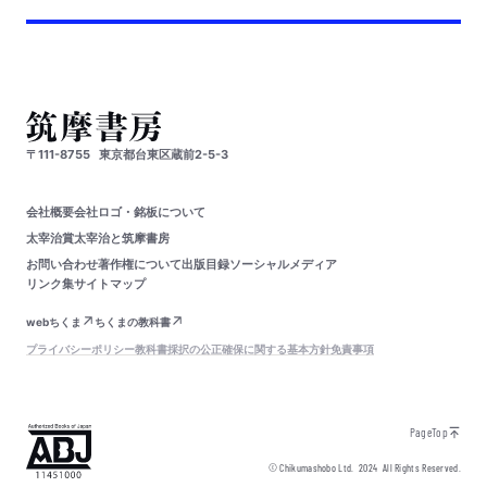
〒111-8755
東京都台東区蔵前2-5-3
会社概要
会社ロゴ・銘板について
太宰治賞
太宰治と筑摩書房
お問い合わせ
著作権について
出版目録
ソーシャルメディア
リンク集
サイトマップ
webちくま
ちくまの教科書
プライバシーポリシー
教科書採択の公正確保に関する基本方針
免責事項
PageTop
© Chikumashobo Ltd.
2024
All Rights Reserved.