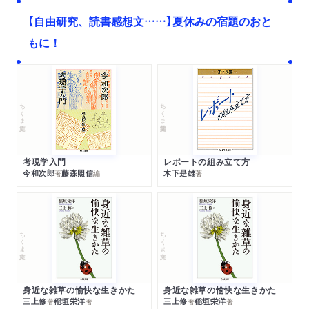
【自由研究、読書感想文……】夏休みの宿題のおと
もに！
ちくま文庫
ちくま学芸文庫
考現学入門
レポートの組み立て方
今和次郎
藤森照信
木下是雄
著
編
著
ちくま文庫
ちくま文庫
身近な雑草の愉快な生きかた
身近な雑草の愉快な生きかた
三上修
稲垣栄洋
三上修
稲垣栄洋
著
著
著
著