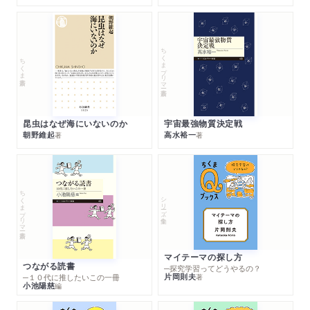
ちくまプリマー新書
ちくま新書
昆虫はなぜ海にいないのか
宇宙最強物質決定戦
朝野維起
高水裕一
著
著
ちくまプリマー新書
シリーズ・全集
マイテーマの探し方
つながる読書
─探究学習ってどうやるの？
片岡則夫
著
─１０代に推したいこの一冊
小池陽慈
編