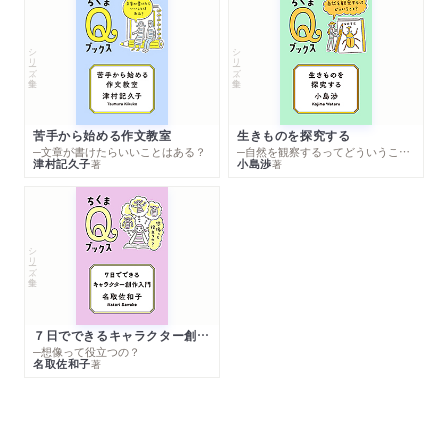
シリーズ・全集
シリーズ・全集
苦手から始める作文教室
生きものを探究する
─文章が書けたらいいことはある？
─自然を観察するってどういうこと？
津村記久子
小島渉
著
著
シリーズ・全集
７日でできるキャラクター創作入門
─想像って役立つの？
名取佐和子
著