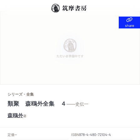
share
share
シリーズ・全集
類聚 森鴎外全集 ４
——史伝一
森鴎外
著
定価
ISBN
--
978-4-480-72104-4