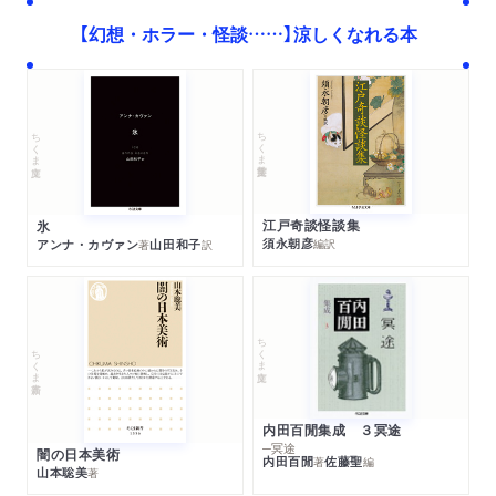
【幻想・ホラー・怪談……】涼しくなれる本
ちくま学芸文庫
ちくま文庫
江戸奇談怪談集
氷
須永朝彦
アンナ・カヴァン
山田和子
編訳
著
訳
ちくま文庫
ちくま新書
内田百閒集成 ３冥途
─冥途
闇の日本美術
内田百閒
佐藤聖
著
編
山本聡美
著