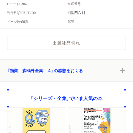
Cコード
整理番号
0393
四六判
刊行日
判型
1971/11/09
頁
ページ数
解説
416
出版社品切れ
『類聚 森鴎外全集 ４』の感想をおくる
「シリーズ・全集」でいま人気の本
シリーズ・全集
シリーズ・全集