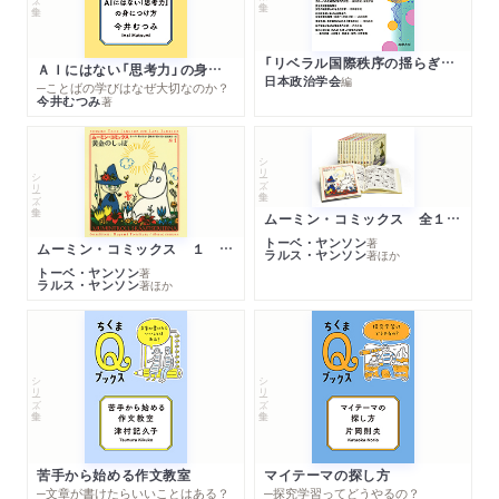
「リベラル国際秩序の揺らぎ」再考 年報政治学２０２６‐Ⅰ
ＡＩにはない「思考力」の身につけ方
日本政治学会
編
─ことばの学びはなぜ大切なのか？
今井むつみ
著
シリーズ・全集
シリーズ・全集
ムーミン・コミックス 全１４巻セット
トーベ・ヤンソン
著
ムーミン・コミックス １ 黄金のしっぽ
ラルス・ヤンソン
著
ほか
トーベ・ヤンソン
著
ラルス・ヤンソン
著
ほか
シリーズ・全集
シリーズ・全集
苦手から始める作文教室
マイテーマの探し方
─文章が書けたらいいことはある？
─探究学習ってどうやるの？