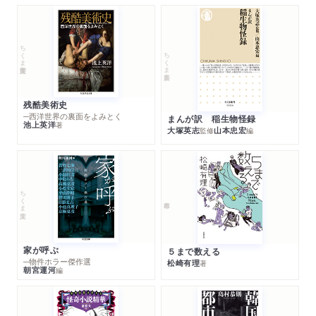
ちくま学芸文庫
ちくま新書
残酷美術史
─西洋世界の裏面をよみとく
まんが訳 稲生物怪録
池上英洋
著
大塚英志
山本忠宏
監修
編
ちくま文庫
家が呼ぶ
５まで数える
─物件ホラー傑作選
松崎有理
著
朝宮運河
編