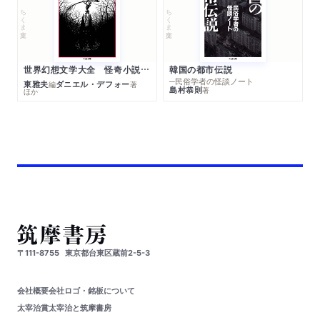
ちくま文庫
ちくま文庫
世界幻想文学大全 怪奇小説精華
韓国の都市伝説
─民俗学者の怪談ノート
東雅夫
ダニエル・デフォー
編
著
島村恭則
著
ほか
〒111-8755
東京都台東区蔵前2-5-3
会社概要
会社ロゴ・銘板について
太宰治賞
太宰治と筑摩書房