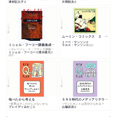
津村記久子
片岡則夫
著
著
シリーズ・全集
シリーズ・全集
ムーミン・コミックス ２ あこがれの遠い土地
トーベ・ヤンソン
著
ミシェル・フーコー講義集成１０ 主体性と真理
ラルス・ヤンソン
著
ほか
─コレージュ・ド・フランス講義１９８０－１９８１年度
ミシェル・フーコー
清水雄大
著
訳
ほか
シリーズ・全集
シリーズ・全集
地べたから考える
ＳＮＳ時代のメディアリテラシー
─世界はそこだけじゃないから
─ウソとホントは見分けられる？
ブレイディみかこ
山脇岳志
著
著