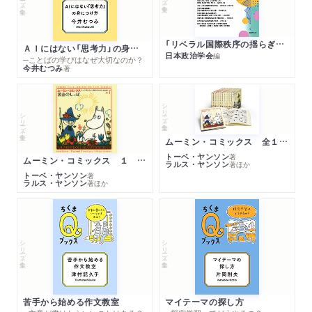
「リベラル国際秩序の揺らぎ」再考 年報政治学２０２６‐Ⅰ
ＡＩにはない「思考力」の身につけ方
日本政治学会
編
─ことばの学びはなぜ大切なのか？
今井むつみ
著
シリーズ・全集
シリーズ・全集
ムーミン・コミックス 全１４巻セット
トーベ・ヤンソン
著
ムーミン・コミックス １ 黄金のしっぽ
ラルス・ヤンソン
著
ほか
トーベ・ヤンソン
著
ラルス・ヤンソン
著
ほか
シリーズ・全集
シリーズ・全集
苦手から始める作文教室
マイテーマの探し方