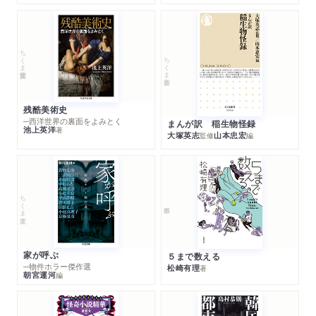
ちくま学芸文庫
ちくま新書
残酷美術史
─西洋世界の裏面をよみとく
まんが訳 稲生物怪録
池上英洋
著
大塚英志
山本忠宏
監修
編
ちくま文庫
家が呼ぶ
５まで数える
─物件ホラー傑作選
松崎有理
著
朝宮運河
編