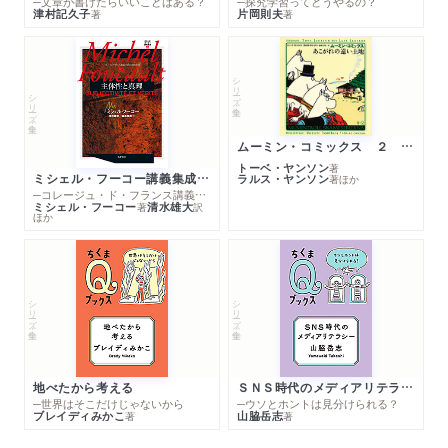
─文章が書けたらいいことはある？
─探究学習ってどうやるの？
津村記久子
片岡則夫
著
著
シリーズ・全集
シリーズ・全集
ムーミン・コミックス ２ あこがれの遠い土地
トーベ・ヤンソン
著
ミシェル・フーコー講義集成１０ 主体性と真理
ラルス・ヤンソン
著
ほか
─コレージュ・ド・フランス講義１９８０－１９８１年度
ミシェル・フーコー
清水雄大
著
訳
ほか
シリーズ・全集
シリーズ・全集
地べたから考える
ＳＮＳ時代のメディアリテラシー
─世界はそこだけじゃないから
─ウソとホントは見分けられる？
ブレイディみかこ
山脇岳志
著
著