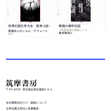
ちくま文庫
ちくま文庫
世界幻想文学大全 怪奇小説精華
韓国の都市伝説
─民俗学者の怪談ノート
東雅夫
ダニエル・デフォー
編
著
島村恭則
著
ほか
〒111-8755
東京都台東区蔵前2-5-3
会社概要
会社ロゴ・銘板について
太宰治賞
太宰治と筑摩書房