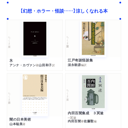
【幻想・ホラー・怪談……】涼しくなれる本
ちくま学芸文庫
ちくま文庫
江戸奇談怪談集
氷
須永朝彦
アンナ・カヴァン
山田和子
編訳
著
訳
ちくま文庫
ちくま新書
内田百閒集成 ３冥途
─冥途
闇の日本美術
内田百閒
佐藤聖
著
編
山本聡美
著