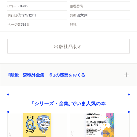
Cコード
整理番号
0393
四六判
刊行日
判型
1971/12/11
頁
ページ数
解説
392
出版社品切れ
『類聚 森鴎外全集 ６』の感想をおくる
「シリーズ・全集」でいま人気の本
シリーズ・全集
シリーズ・全集