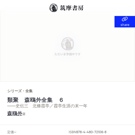
share
share
シリーズ・全集
類聚 森鴎外全集 ６
——史伝三 北條霞亭／霞亭生涯の末一年
森鴎外
著
定価
ISBN
--
978-4-480-72106-8