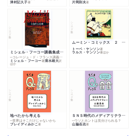
津村記久子
片岡則夫
著
著
シリーズ・全集
シリーズ・全集
ムーミン・コミックス ２ あこがれの遠い土地
トーベ・ヤンソン
著
ミシェル・フーコー講義集成１０ 主体性と真理
ラルス・ヤンソン
著
ほか
─コレージュ・ド・フランス講義１９８０－１９８１年度
ミシェル・フーコー
清水雄大
著
訳
ほか
シリーズ・全集
シリーズ・全集
地べたから考える
ＳＮＳ時代のメディアリテラシー
─世界はそこだけじゃないから
─ウソとホントは見分けられる？
ブレイディみかこ
山脇岳志
著
著