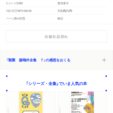
Cコード
整理番号
0393
四六判
刊行日
判型
1971/08/05
頁
ページ数
解説
420
出版社品切れ
『類聚 森鴎外全集 ７』の感想をおくる
「シリーズ・全集」でいま人気の本
シリーズ・全集
シリーズ・全集