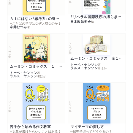
「リベラル国際秩序の揺らぎ」再考 年報政治学２０２６‐Ⅰ
ＡＩにはない「思考力」の身につけ方
日本政治学会
編
─ことばの学びはなぜ大切なのか？
今井むつみ
著
シリーズ・全集
シリーズ・全集
ムーミン・コミックス 全１４巻セット
トーベ・ヤンソン
著
ムーミン・コミックス １ 黄金のしっぽ
ラルス・ヤンソン
著
ほか
トーベ・ヤンソン
著
ラルス・ヤンソン
著
ほか
シリーズ・全集
シリーズ・全集
苦手から始める作文教室
マイテーマの探し方
─文章が書けたらいいことはある？
─探究学習ってどうやるの？