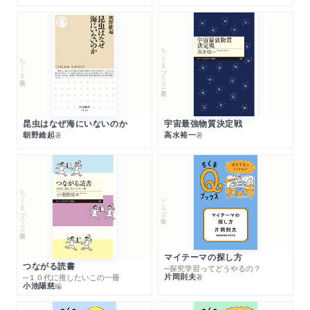
ちくまプリマー新書
ちくま新書
昆虫はなぜ海にいないのか
宇宙最強物質決定戦
朝野維起
高水裕一
著
著
ちくまプリマー新書
シリーズ・全集
マイテーマの探し方
つながる読書
─探究学習ってどうやるの？
片岡則夫
著
─１０代に推したいこの一冊
小池陽慈
編