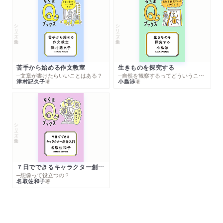
シリーズ・全集
シリーズ・全集
苦手から始める作文教室
生きものを探究する
─文章が書けたらいいことはある？
─自然を観察するってどういうこと？
津村記久子
小島渉
著
著
シリーズ・全集
７日でできるキャラクター創作入門
─想像って役立つの？
名取佐和子
著