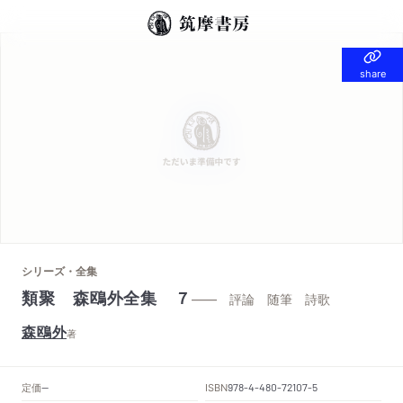
share
share
シリーズ・全集
類聚 森鴎外全集 ７
—— 評論 随筆 詩歌
森鴎外
著
定価
ISBN
--
978-4-480-72107-5