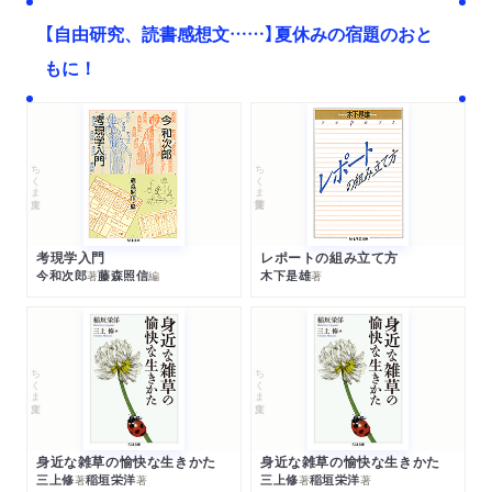
【自由研究、読書感想文……】夏休みの宿題のおと
もに！
ちくま文庫
ちくま学芸文庫
考現学入門
レポートの組み立て方
今和次郎
藤森照信
木下是雄
著
編
著
ちくま文庫
ちくま文庫
身近な雑草の愉快な生きかた
身近な雑草の愉快な生きかた
三上修
稲垣栄洋
三上修
稲垣栄洋
著
著
著
著