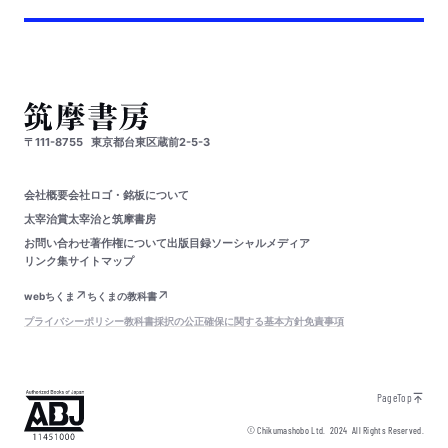
〒111-8755
東京都台東区蔵前2-5-3
会社概要
会社ロゴ・銘板について
太宰治賞
太宰治と筑摩書房
お問い合わせ
著作権について
出版目録
ソーシャルメディア
リンク集
サイトマップ
webちくま
ちくまの教科書
プライバシーポリシー
教科書採択の公正確保に関する基本方針
免責事項
PageTop
© Chikumashobo Ltd.
2024
All Rights Reserved.