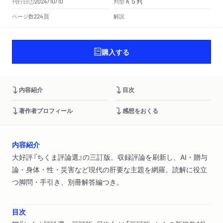
Ａ５判
刊行日
判型
2024/10/10
頁
ページ数
解説
224
購入する
内容紹介
目次
著作者プロフィール
感想をおくる
内容紹介
大好評『ちくま評論選』の三訂版。収録評論を刷新し、AI・贈与
論・身体・性・災害など現代の肝要な主題を網羅。読解に役立
つ脚問・手引き、別冊解答編つき。
目次