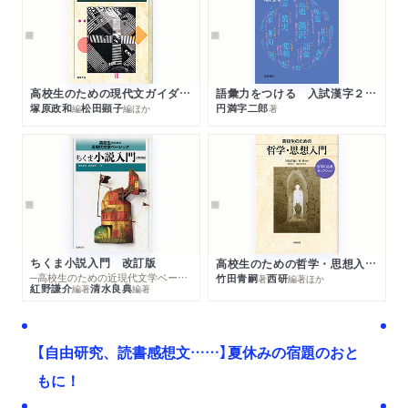
高校生のための現代文ガイダンス ちくま評論文の読み方 改訂版
語彙力をつける 入試漢字２６００
塚原政和
松田顕子
円満字二郎
編
編
ほか
著
ちくま小説入門 改訂版
高校生のための哲学・思想入門 哲学の名著セレクション
─高校生のための近現代文学ベーシック
竹田青嗣
西研
著
編著
ほか
紅野謙介
清水良典
編著
編著
【自由研究、読書感想文……】夏休みの宿題のおと
もに！