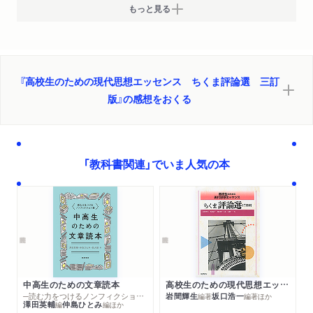
上野千鶴子「記号としての身体」
もっと見る
三木那由他「N／Ａ 該当せず」※
伊藤亜紗「身体の違いがひらく空間」※
前田英樹「物と身体」
今福龍太「AIと人間の知性」※
『高校生のための現代思想エッセンス ちくま評論選 三訂
熊野純彦「言語の経験」
版』の感想をおくる
【第四部】
澁澤龍彦「海胆とペンタグラムマ」※
前田愛「ＢＥＲＬＩＮ 1888」
石原千秋「眼差としての他者―『こころ』―」※
「教科書関連」でいま人気の本
大森荘蔵「「後の祭り」を祈る――過去は物語り」
渡辺浩「象徴の政治学――「御威光」」
丸山眞男「幕末における視座の変革」
【第五部】
山本冴里「ことばの断絶と孤独」※
伊藤徹「神々の永遠の争い」
永井均「幸福の青い鳥」
中高生のための文章読本
高校生のための現代思想エッセンス ちくま評論選 三訂版
─読む力をつけるノンフィクション選
岩間輝生
坂口浩一
編著
編著
ほか
見田宗介「コモリン岬」
澤田英輔
仲島ひとみ
編
編
ほか