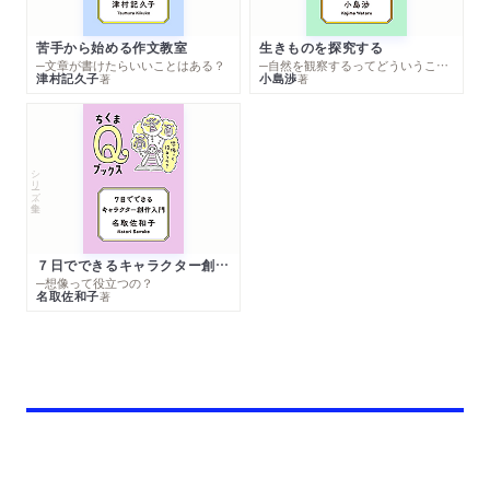
苦手から始める作文教室
生きものを探究する
─文章が書けたらいいことはある？
─自然を観察するってどういうこと？
津村記久子
小島渉
著
著
シリーズ・全集
７日でできるキャラクター創作入門
─想像って役立つの？
名取佐和子
著