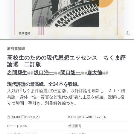
教科書関連
高校生のための現代思想エッセンス ちくま評
論選 三訂版
岩間輝生
坂口浩一
関口隆一
森大徳
編著
編著
編著
編著
現代評論の最高峰、全34本を収録。
大好評『ちくま評論選』の三訂版。収録評論を刷新し、ＡＩ・贈
与論・身体・性・災害など現代の肝要な主題を網羅。読解に役
立つ脚問・手引き、別冊解答編つき。
円
定価
ISBN
1,100
（10％税込）
978-4-480-91745-4
Cコード
整理番号
7095