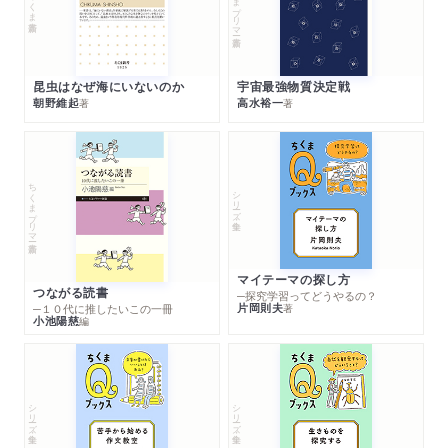
ちくまプリマー新書
ちくま新書
昆虫はなぜ海にいないのか
宇宙最強物質決定戦
朝野維起
高水裕一
著
著
ちくまプリマー新書
シリーズ・全集
マイテーマの探し方
つながる読書
─探究学習ってどうやるの？
片岡則夫
著
─１０代に推したいこの一冊
小池陽慈
編
シリーズ・全集
シリーズ・全集