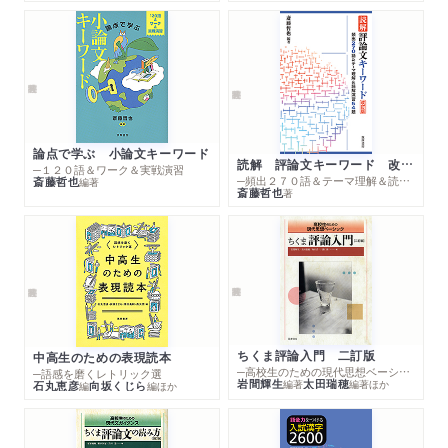
岡真理「棗椰子の木陰の文学」
石原吉郎「確認されない死のなかで」
藤田省三「「安楽」への全体主義」
市村弘正「友情の点呼に答える声」
エピローグ 大江健三郎「節度ある新しい人間らしさ」
論点で学ぶ 小論文キーワード
読解 評論文キーワード 改訂版
─１２０語＆ワーク＆実戦演習
─頻出２７０語＆テーマ理解＆読解演習５４題
斎藤哲也
編著
斎藤哲也
著
ちくま評論入門 二訂版
中高生のための表現読本
─高校生のための現代思想ベーシック
─語感を磨くレトリック選
岩間輝生
太田瑞穂
編著
編著
ほか
石丸恵彦
向坂くじら
編
編
ほか