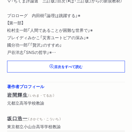
▽『ちくま評論選 三訂版』目次（※は「三訂版」からの新規教材）
プロローグ 内田樹「論理は跳躍する」※
【第一部】
松村圭一郎「人間であることが困難な世界で」※
ブレイディみかこ「災害ユートピアの深み」※
國分功一郎「「贅沢」のすすめ」
戸谷洋志「SNSの哲学」※
吉見俊哉「ディズニーランド」
目次をすべて読む
斎藤環「「キャラ」化する若者たち」
【第二部】
斎藤幸平「マルクスの考えたこと」※
著作者プロフィール
東浩紀「二一世紀の世界像――二層構造の時代」※
岩間輝生
（ いわま・てるお ）
加藤典洋「敗者の想像力――千と千尋の神隠し」
元都立高等学校教諭
島泰三「はだかの起原」※
山田広昭「贈与のモラル」※
坂口浩一
石井美保「異世界と向きあう」※
（ さかぐち・こういち ）
【第三部】
東京都立小山台高等学校教諭