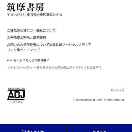
〒111-8755
東京都台東区蔵前2-5-3
会社概要
会社ロゴ・銘板について
太宰治賞
太宰治と筑摩書房
お問い合わせ
著作権について
出版目録
ソーシャルメディア
リンク集
サイトマップ
webちくま
ちくまの教科書
プライバシーポリシー
教科書採択の公正確保に関する基本方針
免責事項
PageTop
© Chikumashobo Ltd.
2024
All Rights Reserved.
本をさがす