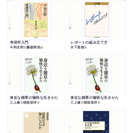
ちくま文庫
ちくま学芸文庫
考現学入門
レポートの組み立て方
今和次郎
藤森照信
木下是雄
著
編
著
ちくま文庫
ちくま文庫
身近な雑草の愉快な生きかた
身近な雑草の愉快な生きかた
三上修
稲垣栄洋
三上修
稲垣栄洋
著
著
著
著