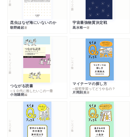
昆虫はなぜ海にいないのか
宇宙最強物質決定戦
朝野維起
高水裕一
著
著
ちくまプリマー新書
シリーズ・全集
マイテーマの探し方
つながる読書
─探究学習ってどうやるの？
─１０代に推したいこの一冊
片岡則夫
著
小池陽慈
編
シリーズ・全集
シリーズ・全集