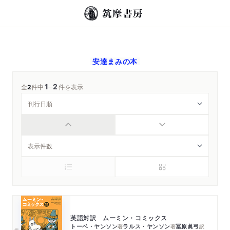
安達まみ
の本
1
2
─
全
2
件中
件を表示
英語対訳 ムーミン・コミックス
トーベ・ヤンソン
ラルス・ヤンソン
冨原眞弓
著
著
訳