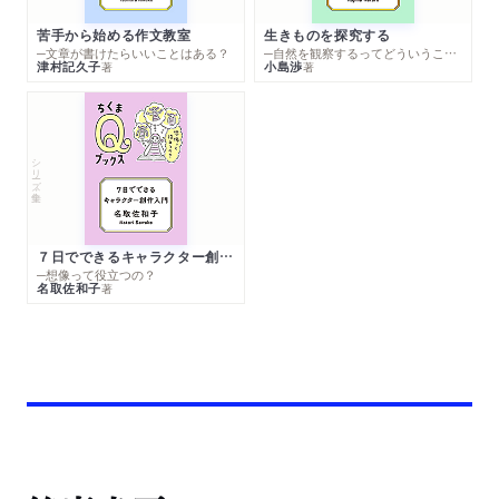
苦手から始める作文教室
生きものを探究する
─文章が書けたらいいことはある？
─自然を観察するってどういうこと？
津村記久子
小島渉
著
著
シリーズ・全集
７日でできるキャラクター創作入門
─想像って役立つの？
名取佐和子
著