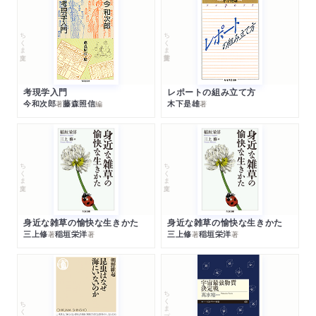
ちくま文庫
ちくま学芸文庫
考現学入門
レポートの組み立て方
今和次郎
藤森照信
木下是雄
著
編
著
ちくま文庫
ちくま文庫
身近な雑草の愉快な生きかた
身近な雑草の愉快な生きかた
三上修
稲垣栄洋
三上修
稲垣栄洋
著
著
著
著
ちくまプリマー新書
ちくま新書