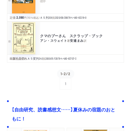
ほか
定価:
2,090
円
（10％税込）
Ａ５判
208
頁
2020/09/29
978-4-480-83216-0
クマのプーさん スクラップ・ブック
アン・スウェイト
安達まみ
著
訳
出版社品切れ
Ａ５変判
240
頁
2000/01/13
978-4-480-83707-3
1-2/2
1
次へ
【自由研究、読書感想文……】夏休みの宿題のおと
もに！