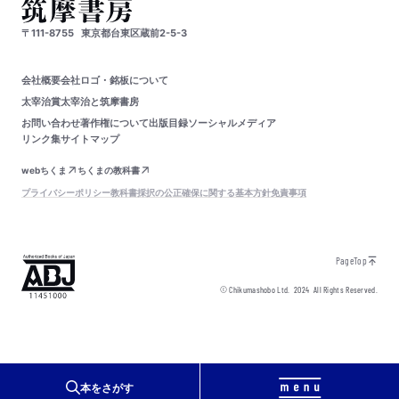
〒111-8755
東京都台東区蔵前2-5-3
会社概要
会社ロゴ・銘板について
太宰治賞
太宰治と筑摩書房
お問い合わせ
著作権について
出版目録
ソーシャルメディア
リンク集
サイトマップ
webちくま
ちくまの教科書
プライバシーポリシー
教科書採択の公正確保に関する基本方針
免責事項
PageTop
© Chikumashobo Ltd.
2024
All Rights Reserved.
本をさがす