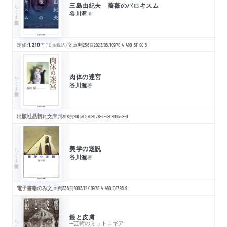
三島由紀夫 薔薇のバロキスム
ちくま学芸文庫
谷川渥
著
定価:
1,210
円
（10％税込）
文庫判
256
頁
2023/05/10
978-4-480-51180-5
肉体の迷宮
ちくま学芸文庫
谷川渥
著
出版社品切れ
文庫判
368
頁
2013/05/08
978-4-480-09548-0
美学の逆説
ちくま学芸文庫
谷川渥
著
電子書籍のみ
文庫判
336
頁
2003/12/10
978-4-480-08795-9
鏡と皮膚
ちくま学芸文庫
─芸術のミュトロギア