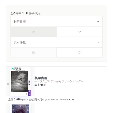
1
6
─
全
6
件中
件を表示
美学講義
─バウムガルテンからグリーンバーグへ
谷川渥
著
定価:
2,090
円
（10％税込）
四六判
352
頁
2025/05/15
978-4-480-01821-2