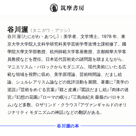
谷川渥
（タニガワ・アツシ）
谷川 渥（たにがわ・あつし）：美学者、文学博士。1978 年、東
京大学大学院人文科学研究科美学芸術学専攻博士課程修了。國
學院大學文学部教授、杭州師範大学客座教授、京都精華大学客
員教授などを歴任。日本近代芸術史の諸問題を踏まえながら、
マニエリスム・バロックからモダニズム、現代美術にいたる広
範な領域を視野に収め、美学原理論、芸術時間論、だまし絵
論、シュルレアリスム論などの批評活動を展開。著書に『美学の
逆説』『芸術をめぐる言葉』『鏡と皮膚』『図説だまし絵』『肉体の迷
宮』『幻想の花園』『ローマの眠り』『三島由紀夫 薔薇のバロキス
ム』など多数。ロザリンド・クラウス『アヴァンギャルドのオリ
ジナリティ モダニズムの神話』などの翻訳がある。
谷川渥
の本