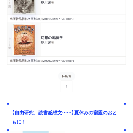
谷川渥
著
出版社品切れ
文庫判
336
頁
2001/04/10
978-4-480-08634-1
幻想の地誌学
ちくま学芸文庫
谷川渥
著
出版社品切れ
文庫判
320
頁
2000/10/10
978-4-480-08581-8
1-6/6
1
次へ
【自由研究、読書感想文……】夏休みの宿題のおと
もに！