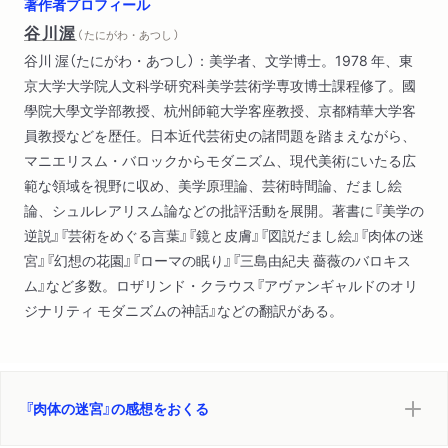
著作者プロフィール
谷川渥
（ たにがわ・あつし ）
谷川 渥（たにがわ・あつし）：美学者、文学博士。1978 年、東
京大学大学院人文科学研究科美学芸術学専攻博士課程修了。國
學院大學文学部教授、杭州師範大学客座教授、京都精華大学客
員教授などを歴任。日本近代芸術史の諸問題を踏まえながら、
マニエリスム・バロックからモダニズム、現代美術にいたる広
範な領域を視野に収め、美学原理論、芸術時間論、だまし絵
論、シュルレアリスム論などの批評活動を展開。著書に『美学の
逆説』『芸術をめぐる言葉』『鏡と皮膚』『図説だまし絵』『肉体の迷
宮』『幻想の花園』『ローマの眠り』『三島由紀夫 薔薇のバロキス
ム』など多数。ロザリンド・クラウス『アヴァンギャルドのオリ
ジナリティ モダニズムの神話』などの翻訳がある。
『肉体の迷宮』の感想をおくる