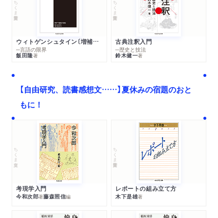
ちくま学芸文庫
ちくま学芸文庫
ウィトゲンシュタイン〔増補新版〕
古典注釈入門
─言語の限界
─歴史と技法
飯田隆
鈴木健一
著
著
【自由研究、読書感想文……】夏休みの宿題のおと
もに！
ちくま文庫
ちくま学芸文庫
考現学入門
レポートの組み立て方
今和次郎
藤森照信
木下是雄
著
編
著