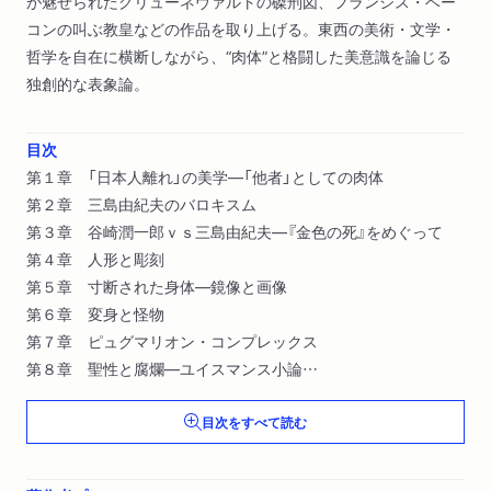
が魅せられたグリューネヴァルトの磔刑図、フランシス・ベー
コンの叫ぶ教皇などの作品を取り上げる。東西の美術・文学・
哲学を自在に横断しながら、“肉体”と格闘した美意識を論じる
独創的な表象論。
目次
第１章 「日本人離れ」の美学―「他者」としての肉体
第２章 三島由紀夫のバロキスム
第３章 谷崎潤一郎ｖｓ三島由紀夫―『金色の死』をめぐって
第４章 人形と彫刻
第５章 寸断された身体―鏡像と画像
第６章 変身と怪物
第７章 ピュグマリオン・コンプレックス
第８章 聖性と腐爛―ユイスマンス小論
第９章 叫びと肉塊―フランシス・ベーコン覚書
目次をすべて読む
第１０章 肉体の美術史―芸術の皮膚論講義