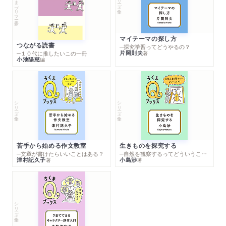
ちくまプリマー新書
マイテーマの探し方
つながる読書
─探究学習ってどうやるの？
片岡則夫
著
─１０代に推したいこの一冊
小池陽慈
編
シリーズ・全集
シリーズ・全集
苦手から始める作文教室
生きものを探究する
─文章が書けたらいいことはある？
─自然を観察するってどういうこと？
津村記久子
小島渉
著
著
シリーズ・全集