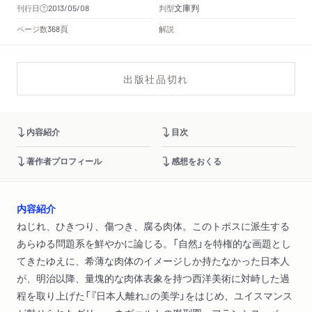
文庫判
刊行日
判型
2013/05/08
頁
ページ数
解説
368
出版社品切れ
内容紹介
目次
著作者プロフィール
感想をおくる
内容紹介
ねじれ、ひきつり、傷つき、腐る肉体。このトポスに派生する
あらゆる問題系を鮮やかに論じる。「自然」を特権的な画題とし
てきたゆえに、希薄な肉体のイメージしか持たなかった日本人
が、明治以降、量塊的な肉体表象を持つ西洋美術に対峙した過
程を取り上げた「『日本人離れ』の美学」をはじめ、ユイスマンス