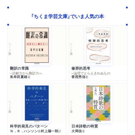
「ちくま学芸文庫」でいま人気の本
ちくま学芸文庫
ちくま学芸文庫
翻訳の常識
修辞的思考
─読解力から翻訳力へ
─論理でとらえきれぬもの
朱牟田夏雄
香西秀信
著
著
ちくま学芸文庫
ちくま学芸文庫
科学的発見のパターン
日本詩歌の特質
Ｎ．Ｒ．ハンソン
村上陽一郎
大岡信
著
訳
著