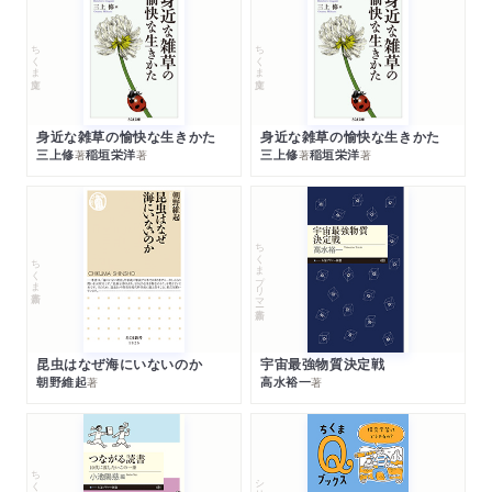
ちくま文庫
ちくま文庫
身近な雑草の愉快な生きかた
身近な雑草の愉快な生きかた
三上修
稲垣栄洋
三上修
稲垣栄洋
著
著
著
著
ちくまプリマー新書
ちくま新書
昆虫はなぜ海にいないのか
宇宙最強物質決定戦
朝野維起
高水裕一
著
著
シリーズ・全集