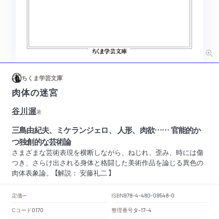
ちくま学芸文庫
肉体の迷宮
谷川渥
著
三島由紀夫、ミケランジェロ、 人形、肉欲…… 官能的か
つ独創的な芸術論
さまざまな芸術表現を横断しながら、ねじれ、歪み、時には傷
つき、さらけ出される身体と格闘した美術作品を論じる異色の
肉体表象論。 【解説： 安藤礼二 】
定価
ISBN
--
978-4-480-09548-0
Cコード
整理番号
タ
0170
-17-4