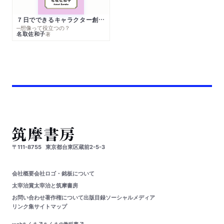
７日でできるキャラクター創作入門
─想像って役立つの？
名取佐和子
著
〒111-8755
東京都台東区蔵前2-5-3
会社概要
会社ロゴ・銘板について
太宰治賞
太宰治と筑摩書房
お問い合わせ
著作権について
出版目録
ソーシャルメディア
リンク集
サイトマップ
webちくま
ちくまの教科書