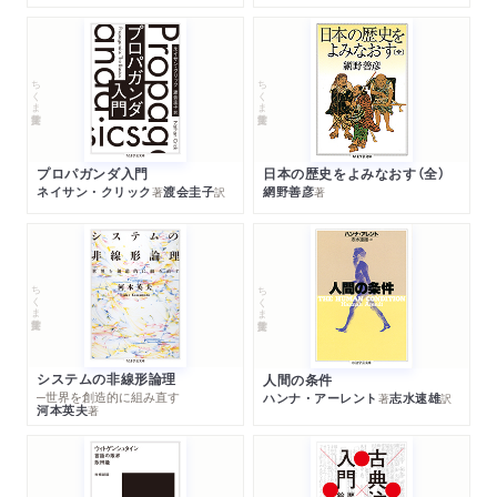
ちくま学芸文庫
ちくま学芸文庫
プロパガンダ入門
日本の歴史をよみなおす（全）
ネイサン・クリック
渡会圭子
網野善彦
著
訳
著
ちくま学芸文庫
ちくま学芸文庫
システムの非線形論理
人間の条件
─世界を創造的に組み直す
ハンナ・アーレント
志水速雄
著
訳
河本英夫
著