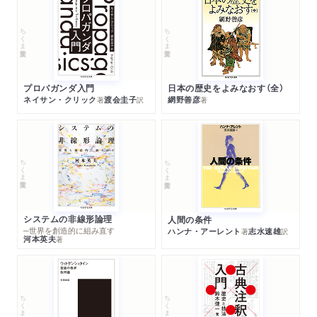
ちくま学芸文庫
ちくま学芸文庫
プロパガンダ入門
日本の歴史をよみなおす（全）
ネイサン・クリック
渡会圭子
網野善彦
著
訳
著
ちくま学芸文庫
ちくま学芸文庫
システムの非線形論理
人間の条件
─世界を創造的に組み直す
ハンナ・アーレント
志水速雄
著
訳
河本英夫
著
ちくま学芸文庫
ちくま学芸文庫