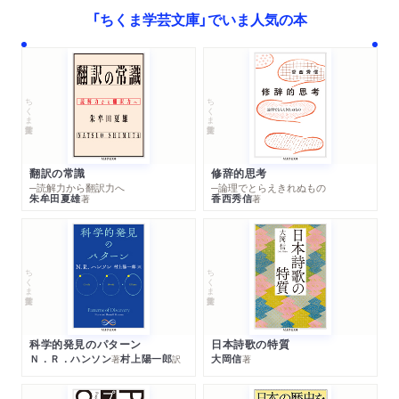
「ちくま学芸文庫」でいま人気の本
ちくま学芸文庫
ちくま学芸文庫
翻訳の常識
修辞的思考
─読解力から翻訳力へ
─論理でとらえきれぬもの
朱牟田夏雄
香西秀信
著
著
ちくま学芸文庫
ちくま学芸文庫
科学的発見のパターン
日本詩歌の特質
Ｎ．Ｒ．ハンソン
村上陽一郎
大岡信
著
訳
著