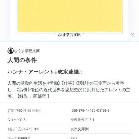
ちくま学芸文庫
人間の条件
ハンナ・アーレント
志水速雄
著
訳
人間の活動的生活を《労働》《仕事》《活動》の三側面から考察
し、《労働》優位の近代世界を思想史的に批判したアレントの主
著。 【解説： 阿部齊 】
円
定価
ISBN
1,760
（10％税込）
978-4-480-08156-8
Cコード
整理番号
ア
0131
-7-1
文庫判
刊行日
判型
1994/10/06
頁
ページ数
解説
560