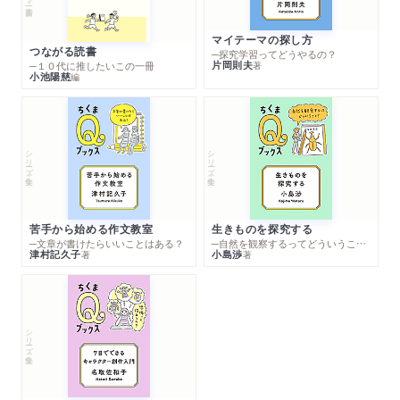
マイテーマの探し方
つながる読書
─探究学習ってどうやるの？
片岡則夫
著
─１０代に推したいこの一冊
小池陽慈
編
シリーズ・全集
シリーズ・全集
苦手から始める作文教室
生きものを探究する
─文章が書けたらいいことはある？
─自然を観察するってどういうこと？
津村記久子
小島渉
著
著
シリーズ・全集