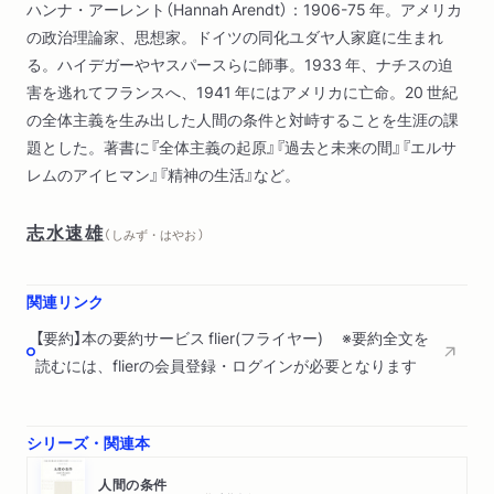
ハンナ・アーレント（Hannah Arendt）：1906-75 年。アメリカ
の政治理論家、思想家。ドイツの同化ユダヤ人家庭に生まれ
る。ハイデガーやヤスパースらに師事。1933 年、ナチスの迫
害を逃れてフランスへ、1941 年にはアメリカに亡命。20 世紀
の全体主義を生み出した人間の条件と対峙することを生涯の課
題とした。著書に『全体主義の起原』『過去と未来の間』『エルサ
レムのアイヒマン』『精神の生活』など。
志水速雄
（ しみず・はやお ）
関連リンク
【要約】本の要約サービス flier(フライヤー) ※要約全文を
読むには、flierの会員登録・ログインが必要となります
シリーズ・関連本
人間の条件