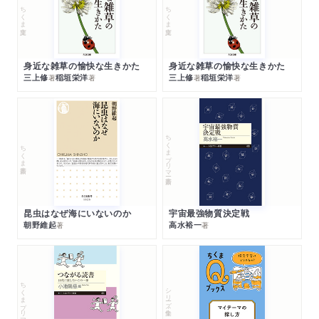
ちくま文庫
ちくま文庫
身近な雑草の愉快な生きかた
身近な雑草の愉快な生きかた
三上修
稲垣栄洋
三上修
稲垣栄洋
著
著
著
著
ちくまプリマー新書
ちくま新書
昆虫はなぜ海にいないのか
宇宙最強物質決定戦
朝野維起
高水裕一
著
著
ちくまプリマー新書
シリーズ・全集