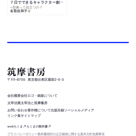
７日でできるキャラクター創作入門
─想像って役立つの？
名取佐和子
著
〒111-8755
東京都台東区蔵前2-5-3
会社概要
会社ロゴ・銘板について
太宰治賞
太宰治と筑摩書房
お問い合わせ
著作権について
出版目録
ソーシャルメディア
リンク集
サイトマップ
webちくま
ちくまの教科書
プライバシーポリシー
教科書採択の公正確保に関する基本方針
免責事項