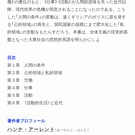
働》の優位のもと、《仕事》《活動》が人間的意味を失った近代以
降、現代世界の危機が用意されることになったのである。こう
した「人間の条件」の変貌は、遠くギリシアのポリスに源を発す
る「公的領域」の喪失と、国民国家の規模にまで肥大化した「私
的領域」の支配をもたらすだろう。本書は、全体主義の現実的基
盤となった大衆社会の思想的系譜を明らかにしよ
目次
第１章 人間の条件
第２章 公的領域と私的領域
第３章 労働
第４章 仕事
第５章 活動
第６章 〈活動的生活〉と近代
著作者プロフィール
ハンナ・アーレント
（ あーれんと，はんな ）