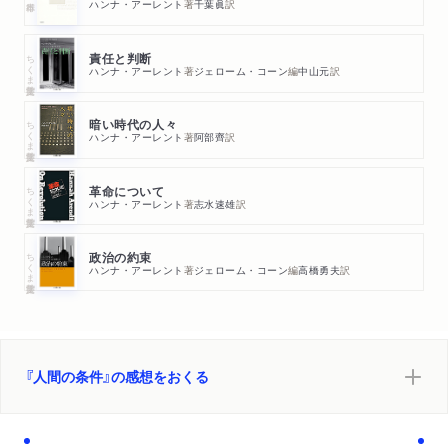
ハンナ・アーレント
著
千葉眞
訳
ちくま学芸文庫
責任と判断
ハンナ・アーレント
著
ジェローム・コーン
編
中山元
訳
ちくま学芸文庫
暗い時代の人々
ハンナ・アーレント
著
阿部齊
訳
ちくま学芸文庫
革命について
ハンナ・アーレント
著
志水速雄
訳
ちくま学芸文庫
政治の約束
ハンナ・アーレント
著
ジェローム・コーン
編
高橋勇夫
訳
『人間の条件』の感想をおくる