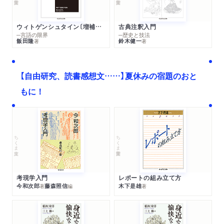
ウィトゲンシュタイン〔増補新版〕
古典注釈入門
─言語の限界
─歴史と技法
飯田隆
鈴木健一
著
著
【自由研究、読書感想文……】夏休みの宿題のおと
もに！
ちくま文庫
ちくま学芸文庫
考現学入門
レポートの組み立て方
今和次郎
藤森照信
木下是雄
著
編
著