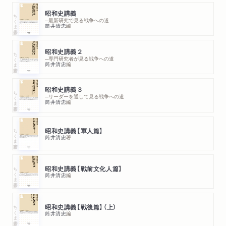
陸相決定へ／陸軍最後の抵抗／東条次官就任の動因／近衛の弁
昭和史講義
ちくま新書
明説流布と陸相交代の意味
─最新研究で見る戦争への道
筒井清忠
編
第六章 阿部内閣における天皇指名制陸相の登場――畑陸相就
昭和史講義２
ちくま新書
任の衝撃
─専門研究者が見る戦争への道
筒井清忠
編
阿部信行に決まるまで／多田陸相の決定／陸軍中央と関東軍の
対立／東条派の動き／天皇の陸相指名／天皇が「陸軍と衝突する
昭和史講義３
ちくま新書
の虞」／天皇の陸相指名による陸軍三長官会議の圧伏
─リーダーを通して見る戦争への道
筒井清忠
編
第七章 米内内閣倒壊――畑陸相辞職と近衛文麿の役割
ちくま新書
昭和史講義【軍人篇】
米内内閣倒壊をめぐる旧来の見方／米内内閣の成立と近衛／近
筒井清忠
著
衛の活動開始／近衛・有馬・木戸の「申合せ」／木戸の内大臣就
任／近衛新党と「バスに乗り遅れるな」／米内の反撃としての原
ちくま新書
昭和史講義【戦前文化人篇】
枢密院議長／ドイツのヨーロッパ制覇と日本の世論／有田放送
筒井清忠
編
問題／武藤軍務局長の見解／近衛の新党放棄／参謀総長から陸
相への「要望書」／陸相の要望と米内の了解／武藤と「倒閣工作」
ちくま新書
昭和史講義【戦後篇】（上）
／米内首相の「硬化」／米内首相の陸相への辞表提出要求／陸相
筒井清忠
編
からの「覚書」と東京裁判の米内／米内内閣倒壊の本質