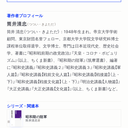
田の「密話」／広田内閣における「三長官会議」の廃止／三長官会
議の廃止の意味／現役制内閣支配説の破綻
著作者プロフィール
筒井清忠
（ つつい・きよただ ）
第三章 宇垣内閣の流産――「軍の総意」による「反対」
筒井 清忠（つつい・きよただ）：1948年生まれ。帝京大学学術
宇垣の上京と陸軍／中島憲兵司令官の干渉／組閣の開始／「所謂
顧問。東京財団名誉フェロー。京都大学大学院文学研究科博士
大権干犯に就て」／陸相三候補者の辞退／小磯朝鮮軍司令官への
課程単位取得退学。文学博士。専門は日本近現代史、歴史社会
依頼／湯浅内大臣の拒絶／組閣本部の怒りと大命拝辞／宇垣組
学。著書に『昭和戦前期の政党政治』『天皇・コロナ・ポピュリ
閣反対の理由／宇垣内閣流産と現役武官制
ズム』（以上、ちくま新書）、『昭和期の陸軍』（筑摩選書）、編著
に『昭和史講義』『昭和史講義２』『昭和史講義３』『昭和史講義【軍
第四章 林内閣の組閣――梅津次官と石原派中堅幕僚の抗争
人篇】』『昭和史講義【戦前文化人篇】』『昭和史講義【戦後篇】（上・
林銑十郎と石原派／複雑な構成の組閣本部／組閣本部と寺内陸
下）』『昭和史講義【戦後文化篇】（上・下）』『明治史講義【人物篇】』
相の対立／林と十河の対立／林と石原派の隔離／石原派の追放
『大正史講義』『大正史講義【文化篇】』（以上、ちくま新書）など。
／林という人物／梅津美治郎の立場／林内閣組閣における中堅
幕僚支配の挫折
シリーズ・関連本
第五章 第一次近衛内閣における首相指名制陸相の実現――杉
昭和期の陸軍
山陸相から板垣陸相へ
筒井清忠
著
近衛の陸相交代願望／杉山辞職工作／板垣陸相就任工作／板垣