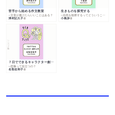
苦手から始める作文教室
生きものを探究する
─文章が書けたらいいことはある？
─自然を観察するってどういうこと？
津村記久子
小島渉
著
著
シリーズ・全集
７日でできるキャラクター創作入門
─想像って役立つの？
名取佐和子
著