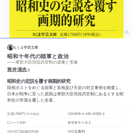
ちくま学芸文庫
昭和十年代の陸軍と政治
——軍部大臣現役武官制の虚像と実像
筒井清忠
著
昭和史の定説を覆す画期的研究
陸相ポストをめぐる陸軍と首相及び天皇の対立事例を精査し、
日本が戦争に至った原因は軍部大臣現役武官制にあるとする昭
和史の常識を覆した名著。
円
定価
ISBN
1,760
（10％税込）
978-4-480-51392-2
Cコード
整理番号
ツ
0121
-8-2
文庫判
刊行日
判型
2026/07/09