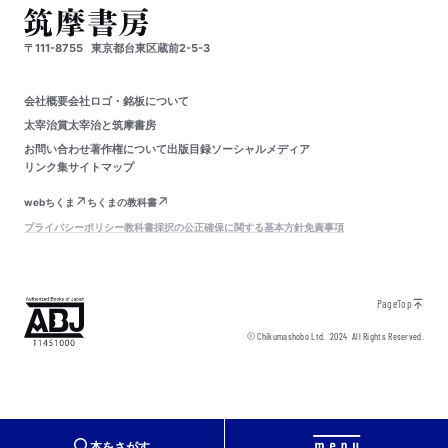
〒111-8755
東京都台東区蔵前2-5-3
会社概要
会社ロゴ・銘板について
太宰治賞
太宰治と筑摩書房
お問い合わせ
著作権について
出版目録
ソーシャルメディア
リンク集
サイトマップ
webちくま
ちくまの教科書
プライバシーポリシー
教科書採択の公正確保に関する基本方針
免責事項
PageTop
© Chikumashobo Ltd.
2024
All Rights Reserved.
本をさがす