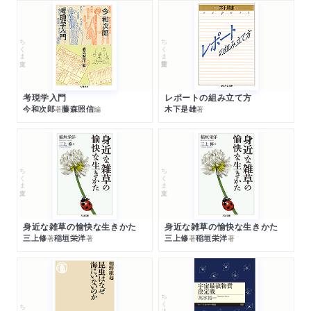
ちくま文庫
ちくま学芸文庫
考現学入門
レポートの組み立て方
今和次郎
藤森照信
木下是雄
著
編
著
ちくま文庫
ちくま文庫
身近な雑草の愉快な生きかた
身近な雑草の愉快な生きかた
三上修
稲垣栄洋
三上修
稲垣栄洋
著
著
著
著
ちくまプリマー新書
ちくま新書