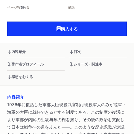
頁
ページ数
解説
384
購入する
内容紹介
目次
著作者プロフィール
シリーズ・関連本
感想をおくる
内容紹介
1936年に復活した軍部大臣現役武官制は現役軍人のみが陸軍・
海軍の大臣に就任できるとする制度である。この制度の復活に
より軍部が内閣の生殺与奪の権を握り、その後の政治を支配し
て日本は戦争への道を歩んだ――。このような歴史認識が定説