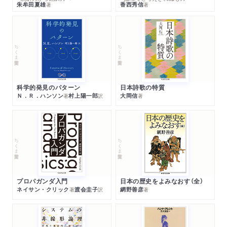
朱牟田夏雄
香西秀信
著
著
ちくま学芸文庫
ちくま学芸文庫
科学的発見のパターン
日本詩歌の特質
Ｎ．Ｒ．ハンソン
村上陽一郎
大岡信
著
訳
著
ちくま学芸文庫
ちくま学芸文庫
プロパガンダ入門
日本の歴史をよみなおす（全）
ネイサン・クリック
渡会圭子
網野善彦
著
訳
著