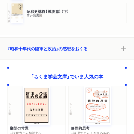
ちくま新書
昭和史講義【戦後篇】（下）
結論
筒井清忠
編
あとがき
ちくま学芸文庫版へのあとがき
『昭和十年代の陸軍と政治』の感想をおくる
人名索引
「ちくま学芸文庫」でいま人気の本
ちくま学芸文庫
ちくま学芸文庫
翻訳の常識
修辞的思考
─読解力から翻訳力へ
─論理でとらえきれぬもの