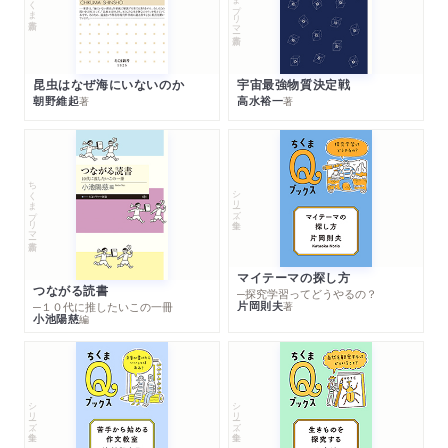
昆虫はなぜ海にいないのか
宇宙最強物質決定戦
朝野維起
高水裕一
著
著
ちくまプリマー新書
シリーズ・全集
マイテーマの探し方
つながる読書
─探究学習ってどうやるの？
片岡則夫
著
─１０代に推したいこの一冊
小池陽慈
編
シリーズ・全集
シリーズ・全集