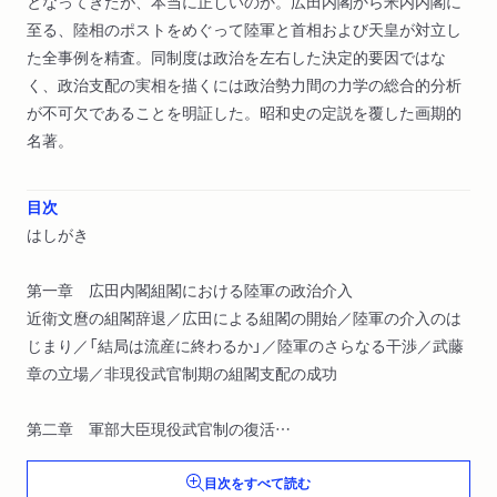
となってきたが、本当に正しいのか。広田内閣から米内内閣に
至る、陸相のポストをめぐって陸軍と首相および天皇が対立し
た全事例を精査。同制度は政治を左右した決定的要因ではな
く、政治支配の実相を描くには政治勢力間の力学の総合的分析
が不可欠であることを明証した。昭和史の定説を覆した画期的
名著。
目次
はしがき
第一章 広田内閣組閣における陸軍の政治介入
近衛文麿の組閣辞退／広田による組閣の開始／陸軍の介入のは
じまり／「結局は流産に終わるか」／陸軍のさらなる干渉／武藤
章の立場／非現役武官制期の組閣支配の成功
第二章 軍部大臣現役武官制の復活
現役武官制復活の発表／陸相への人事一元化としての現役武官
目次をすべて読む
制／皇道派復活阻止のための現役武官制／小磯内閣組閣時の広