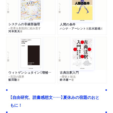
ちくま学芸文庫
ちくま学芸文庫
システムの非線形論理
人間の条件
─世界を創造的に組み直す
ハンナ・アーレント
志水速雄
著
訳
河本英夫
著
ちくま学芸文庫
ちくま学芸文庫
ウィトゲンシュタイン〔増補新版〕
古典注釈入門
─言語の限界
─歴史と技法
飯田隆
鈴木健一
著
著
【自由研究、読書感想文……】夏休みの宿題のおと
もに！