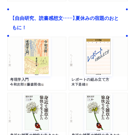
【自由研究、読書感想文……】夏休みの宿題のおと
もに！
ちくま文庫
ちくま学芸文庫
考現学入門
レポートの組み立て方
今和次郎
藤森照信
木下是雄
著
編
著
ちくま文庫
ちくま文庫