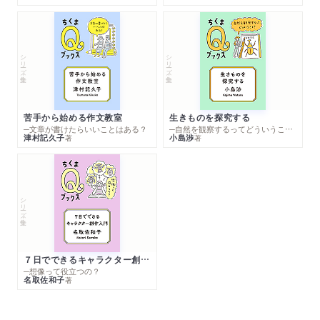
シリーズ・全集
シリーズ・全集
苦手から始める作文教室
生きものを探究する
─文章が書けたらいいことはある？
─自然を観察するってどういうこと？
津村記久子
小島渉
著
著
シリーズ・全集
７日でできるキャラクター創作入門
─想像って役立つの？
名取佐和子
著