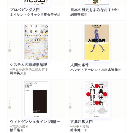
プロパガンダ入門
日本の歴史をよみなおす（全）
ネイサン・クリック
渡会圭子
網野善彦
著
訳
著
ちくま学芸文庫
ちくま学芸文庫
システムの非線形論理
人間の条件
─世界を創造的に組み直す
ハンナ・アーレント
志水速雄
著
訳
河本英夫
著
ちくま学芸文庫
ちくま学芸文庫
ウィトゲンシュタイン〔増補新版〕
古典注釈入門
─言語の限界
─歴史と技法
飯田隆
鈴木健一
著
著