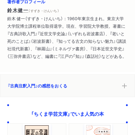
著作者プロフィール
第一章 作品世界に深く分け入る
鈴木健一
（ すずき・けんいち ）
第二章 わかりやすく読むための工夫
鈴木 健一（すずき・けんいち）：1960年東京生まれ。東京大学
大学院博士課程単位取得退学。現在、学習院大学教授。著書に
終章 注釈の未来に向けて
『古典詩歌入門』『近世文学史論』（いずれも岩波書店）、『老いと
死のことば』（岩波新書）、『知ってる古文の知らない魅力』（講談
あとがき／文庫版あとがき
社現代新書）、『林羅山』（ミネルヴァ書房）、『日本近世文学史』
（三弥井書店）など、編書に『江戸の「知」』（森話社）などがある。
『古典注釈入門』の感想をおくる
「ちくま学芸文庫」でいま人気の本