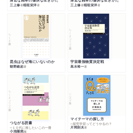
身近な雑草の愉快な生きかた
身近な雑草の愉快な生きかた
三上修
稲垣栄洋
三上修
稲垣栄洋
著
著
著
著
ちくまプリマー新書
ちくま新書
昆虫はなぜ海にいないのか
宇宙最強物質決定戦
朝野維起
高水裕一
著
著
ちくまプリマー新書
シリーズ・全集
マイテーマの探し方
つながる読書
─探究学習ってどうやるの？
片岡則夫
著
─１０代に推したいこの一冊
小池陽慈
編