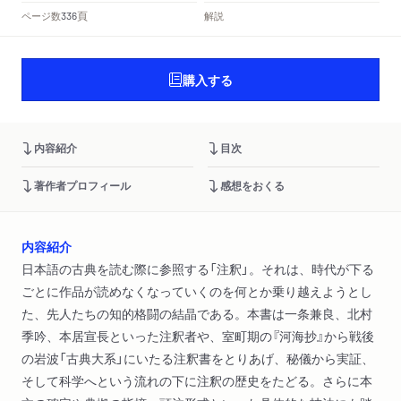
頁
ページ数
解説
336
購入する
内容紹介
目次
著作者プロフィール
感想をおくる
内容紹介
日本語の古典を読む際に参照する「注釈」。それは、時代が下る
ごとに作品が読めなくなっていくのを何とか乗り越えようとし
た、先人たちの知的格闘の結晶である。本書は一条兼良、北村
季吟、本居宣長といった注釈者や、室町期の『河海抄』から戦後
の岩波「古典大系」にいたる注釈書をとりあげ、秘儀から実証、
そして科学へという流れの下に注釈の歴史をたどる。さらに本