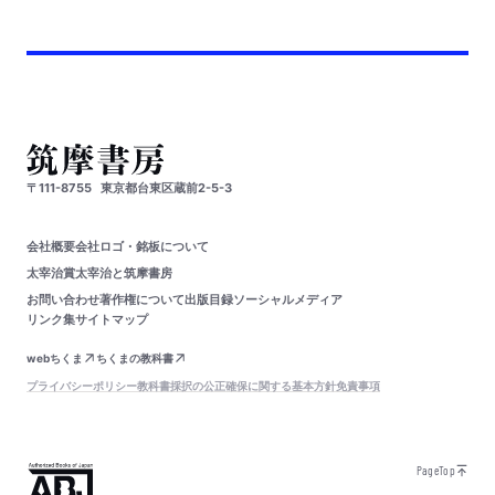
〒111-8755
東京都台東区蔵前2-5-3
会社概要
会社ロゴ・銘板について
太宰治賞
太宰治と筑摩書房
お問い合わせ
著作権について
出版目録
ソーシャルメディア
リンク集
サイトマップ
webちくま
ちくまの教科書
プライバシーポリシー
教科書採択の公正確保に関する基本方針
免責事項
PageTop