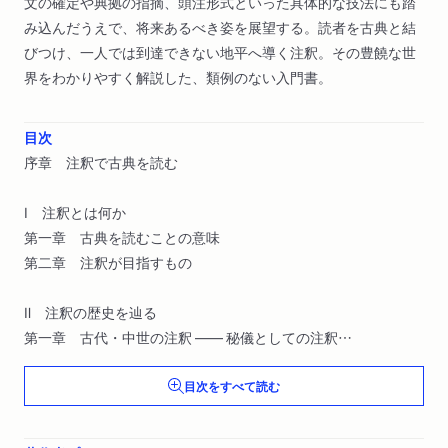
文の確定や典拠の指摘、頭注形式といった具体的な技法にも踏
み込んだうえで、将来あるべき姿を展望する。読者を古典と結
びつけ、一人では到達できない地平へ導く注釈。その豊饒な世
界をわかりやすく解説した、類例のない入門書。
目次
序章 注釈で古典を読む
Ⅰ 注釈とは何か
第一章 古典を読むことの意味
第二章 注釈が目指すもの
Ⅱ 注釈の歴史を辿る
第一章 古代・中世の注釈 ―― 秘儀としての注釈
第二章 近世の注釈 ―― 実証としての注釈
目次をすべて読む
第三章 近現代の注釈 ―― 科学としての注釈
Ⅲ 注釈の技法