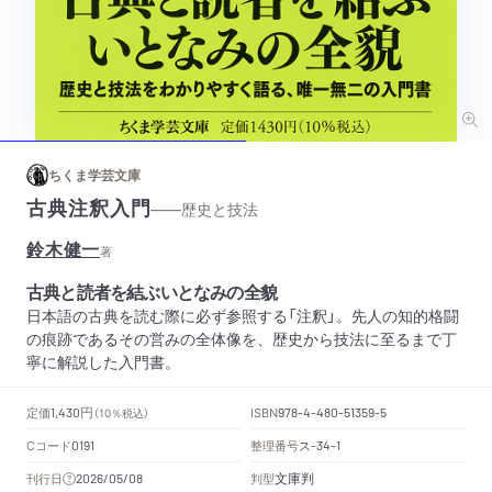
ちくま学芸文庫
古典注釈入門
——歴史と技法
鈴木健一
著
古典と読者を結ぶいとなみの全貌
日本語の古典を読む際に必ず参照する「注釈」。先人の知的格闘
の痕跡であるその営みの全体像を、歴史から技法に至るまで丁
寧に解説した入門書。
円
定価
ISBN
1,430
（10％税込）
978-4-480-51359-5
Cコード
整理番号
ス
0191
-34-1
文庫判
刊行日
判型
2026/05/08