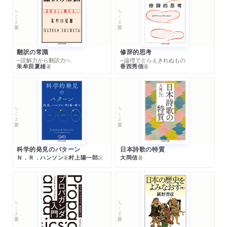
ちくま学芸文庫
ちくま学芸文庫
翻訳の常識
修辞的思考
─読解力から翻訳力へ
─論理でとらえきれぬもの
朱牟田夏雄
香西秀信
著
著
ちくま学芸文庫
ちくま学芸文庫
科学的発見のパターン
日本詩歌の特質
Ｎ．Ｒ．ハンソン
村上陽一郎
大岡信
著
訳
著
ちくま学芸文庫
ちくま学芸文庫