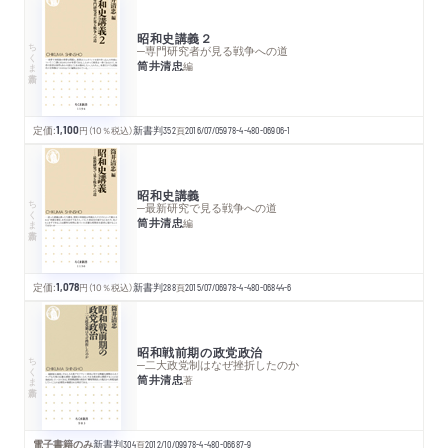
昭和史講義２
ちくま新書
─専門研究者が見る戦争への道
筒井清忠
編
定価:
1,100
円
（10％税込）
新書判
352
頁
2016/07/05
978-4-480-06906-1
昭和史講義
ちくま新書
─最新研究で見る戦争への道
筒井清忠
編
定価:
1,078
円
（10％税込）
新書判
288
頁
2015/07/06
978-4-480-06844-6
昭和戦前期の政党政治
ちくま新書
─二大政党制はなぜ挫折したのか
筒井清忠
著
電子書籍のみ
新書判
304
頁
2012/10/09
978-4-480-06687-9