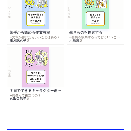
シリーズ・全集
シリーズ・全集
苦手から始める作文教室
生きものを探究する
─文章が書けたらいいことはある？
─自然を観察するってどういうこと？
津村記久子
小島渉
著
著
シリーズ・全集
７日でできるキャラクター創作入門
─想像って役立つの？
名取佐和子
著