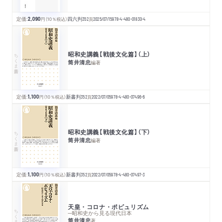
定価:
2,090
円
（10％税込）
四六判
352
頁
2025/07/15
978-4-480-01830-4
昭和史講義【戦後文化篇】（上）
ちくま新書
筒井清忠
編著
定価:
1,100
円
（10％税込）
新書判
352
頁
2022/07/05
978-4-480-07496-6
昭和史講義【戦後文化篇】（下）
ちくま新書
筒井清忠
編著
定価:
1,100
円
（10％税込）
新書判
352
頁
2022/07/05
978-4-480-07497-3
天皇・コロナ・ポピュリズム
ちくま新書
─昭和史から見る現代日本
筒井清忠
著