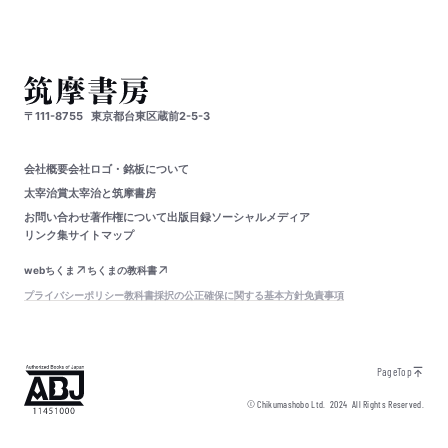
〒111-8755
東京都台東区蔵前2-5-3
会社概要
会社ロゴ・銘板について
太宰治賞
太宰治と筑摩書房
お問い合わせ
著作権について
出版目録
ソーシャルメディア
リンク集
サイトマップ
webちくま
ちくまの教科書
プライバシーポリシー
教科書採択の公正確保に関する基本方針
免責事項
PageTop
© Chikumashobo Ltd.
2024
All Rights Reserved.