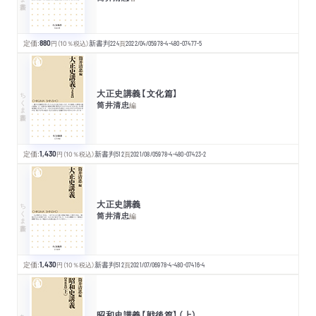
定価:
880
円
（10％税込）
新書判
224
頁
2022/04/05
978-4-480-07477-5
大正史講義【文化篇】
ちくま新書
筒井清忠
編
定価:
1,430
円
（10％税込）
新書判
512
頁
2021/08/05
978-4-480-07423-2
大正史講義
ちくま新書
筒井清忠
編
定価:
1,430
円
（10％税込）
新書判
512
頁
2021/07/06
978-4-480-07416-4
昭和史講義【戦後篇】（上）