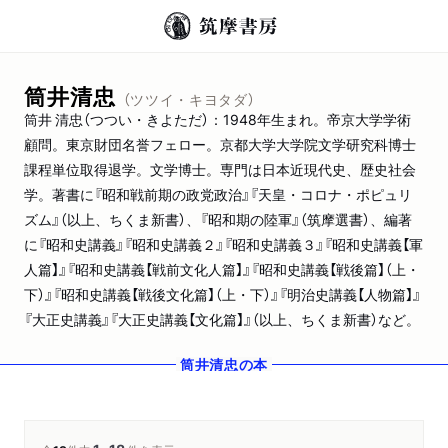
筒井清忠
（ツツイ・キヨタダ）
筒井 清忠（つつい・きよただ）：1948年生まれ。帝京大学学術
顧問。東京財団名誉フェロー。京都大学大学院文学研究科博士
課程単位取得退学。文学博士。専門は日本近現代史、歴史社会
学。著書に『昭和戦前期の政党政治』『天皇・コロナ・ポピュリ
ズム』（以上、ちくま新書）、『昭和期の陸軍』（筑摩選書）、編著
に『昭和史講義』『昭和史講義２』『昭和史講義３』『昭和史講義【軍
人篇】』『昭和史講義【戦前文化人篇】』『昭和史講義【戦後篇】（上・
下）』『昭和史講義【戦後文化篇】（上・下）』『明治史講義【人物篇】』
『大正史講義』『大正史講義【文化篇】』（以上、ちくま新書）など。
筒井清忠
の本