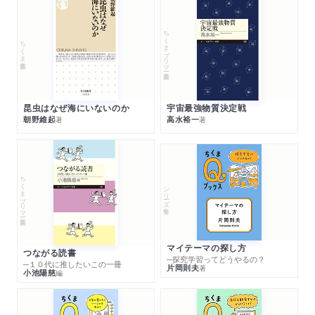
ちくまプリマー新書
ちくま新書
昆虫はなぜ海にいないのか
宇宙最強物質決定戦
朝野維起
高水裕一
著
著
ちくまプリマー新書
シリーズ・全集
マイテーマの探し方
つながる読書
─探究学習ってどうやるの？
─１０代に推したいこの一冊
片岡則夫
著
小池陽慈
編