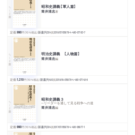
昭和史講義【軍人篇】
ちくま新書
筒井清忠
著
定価:
990
円
（10％税込）
新書判
304
頁
2018/07/05
978-4-480-07163-7
明治史講義 【人物篇】
ちくま新書
筒井清忠
編
定価:
1,210
円
（10％税込）
新書判
400
頁
2018/04/05
978-4-480-07140-8
昭和史講義３
ちくま新書
─リーダーを通して見る戦争への道
筒井清忠
編
定価:
990
円
（10％税込）
新書判
304
頁
2017/07/05
978-4-480-06977-1