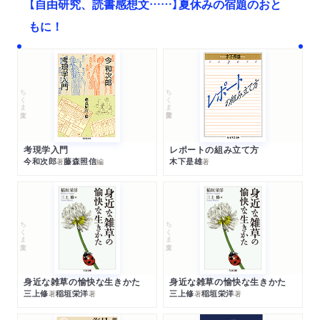
【自由研究、読書感想文……】夏休みの宿題のおと
もに！
ちくま文庫
ちくま学芸文庫
考現学入門
レポートの組み立て方
今和次郎
藤森照信
木下是雄
著
編
著
ちくま文庫
ちくま文庫
身近な雑草の愉快な生きかた
身近な雑草の愉快な生きかた
三上修
稲垣栄洋
三上修
稲垣栄洋
著
著
著
著