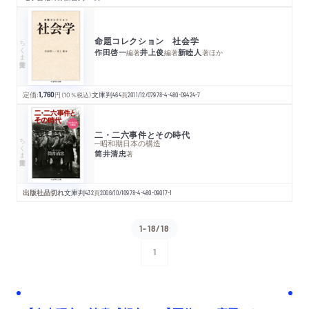
命題コレクション 社会学
ちくま学芸文庫
作田啓一
井上俊
新睦人
編著
編著
著
ほか
定価:
1,760
円
（10％税込）
文庫判
464
頁
2011/12/07
978-4-480-09424-7
二・二六事件とその時代
ちくま学芸文庫
─昭和期日本の構造
筒井清忠
著
出版社品切れ
文庫判
432
頁
2006/10/10
978-4-480-09017-1
1-18/18
1
次へ