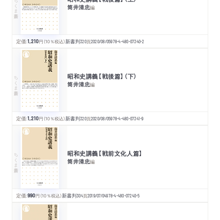
ちくま新書
筒井清忠
編
定価:
1,210
円
（10％税込）
新書判
320
頁
2020/08/05
978-4-480-07340-2
昭和史講義【戦後篇】（下）
ちくま新書
筒井清忠
編
定価:
1,210
円
（10％税込）
新書判
320
頁
2020/08/05
978-4-480-07341-9
昭和史講義【戦前文化人篇】
ちくま新書
筒井清忠
編
定価:
990
円
（10％税込）
新書判
304
頁
2019/07/04
978-4-480-07240-5