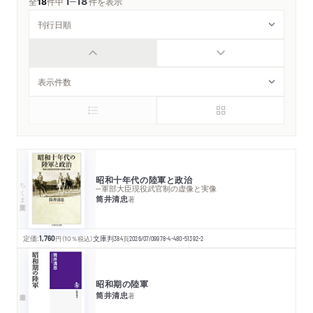
1
18
─
全
18
件中
件を表示
昭和十年代の陸軍と政治
ちくま学芸文庫
─軍部大臣現役武官制の虚像と実像
筒井清忠
著
定価:
1,760
円
（10％税込）
文庫判
384
頁
2026/07/09
978-4-480-51392-2
昭和期の陸軍
筒井清忠
著