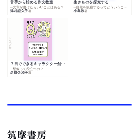
苦手から始める作文教室
生きものを探究する
─文章が書けたらいいことはある？
─自然を観察するってどういうこと？
津村記久子
小島渉
著
著
シリーズ・全集
７日でできるキャラクター創作入門
─想像って役立つの？
名取佐和子
著