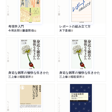
ちくま文庫
ちくま学芸文庫
考現学入門
レポートの組み立て方
今和次郎
藤森照信
木下是雄
著
編
著
ちくま文庫
ちくま文庫
身近な雑草の愉快な生きかた
身近な雑草の愉快な生きかた
三上修
稲垣栄洋
三上修
稲垣栄洋
著
著
著
著
ちくまプリマー新書
ちくま新書