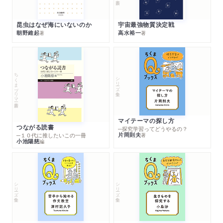
昆虫はなぜ海にいないのか
宇宙最強物質決定戦
朝野維起
高水裕一
著
著
ちくまプリマー新書
シリーズ・全集
マイテーマの探し方
つながる読書
─探究学習ってどうやるの？
片岡則夫
著
─１０代に推したいこの一冊
小池陽慈
編
シリーズ・全集
シリーズ・全集