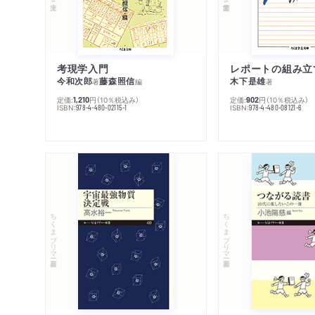
考現学入門
レポートの組み立
今和次郎
藤森照信
木下是雄
著
編
著
定価:
円
（10％税込み）
定価:
円
（10％税込み）
1,210
902
ISBN:
ISBN:
978-4-480-02115-1
978-4-480-08121-6
ちくまプリマー新書
ちくまプリマー新書