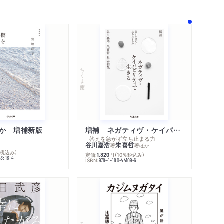
著作者プロフィール
感想
シリーズ・関連本
感想をおくる
ちくま文庫
か 増補新版
増補 ネガティヴ・ケイパビリティで生きる
─答えを急がず立ち止まる力
谷川嘉浩
朱喜哲
著
著
ほか
％税込み）
定価:
円
（10％税込み）
1,320
43816-4
ISBN:
978-4-480-44109-6