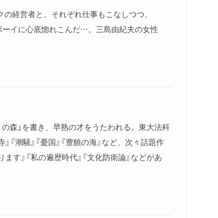
クの経営者と、それぞれ仕事もこなしつつ、
ボーイに心底惚れこんだ…。三島由紀夫の女性
かりの森」を書き、早熟の才をうたわれる。東大法科
』『潮騒』『憂国』『豊饒の海』など、次々話題作
ます』『私の遍歴時代』『文化防衛論』などがあ