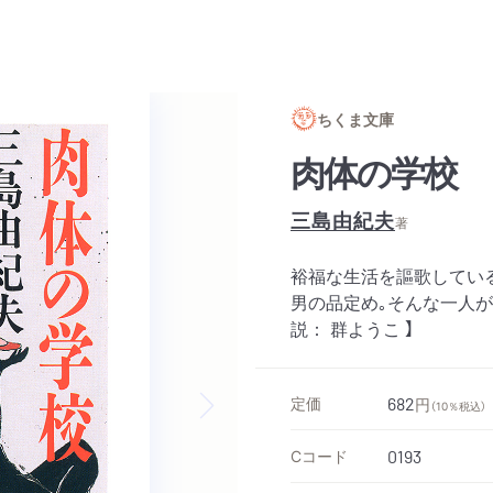
ちくま文庫
肉体の学校
三島由紀夫
著
裕福な生活を謳歌してい
男の品定め｡そんな一人が
説： 群ようこ 】
定価
682
円
（10％税込）
Next slide
Cコード
0193