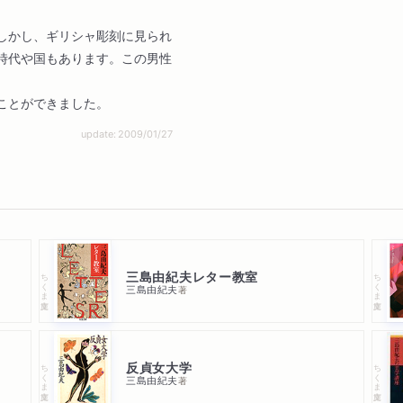
しかし、ギリシャ彫刻に見られ
時代や国もあります。この男性
ことができました。
update: 2009/01/27
三島由紀夫レター教室
ちくま文庫
ちくま文庫
三島由紀夫
著
反貞女大学
ちくま文庫
ちくま文庫
三島由紀夫
著