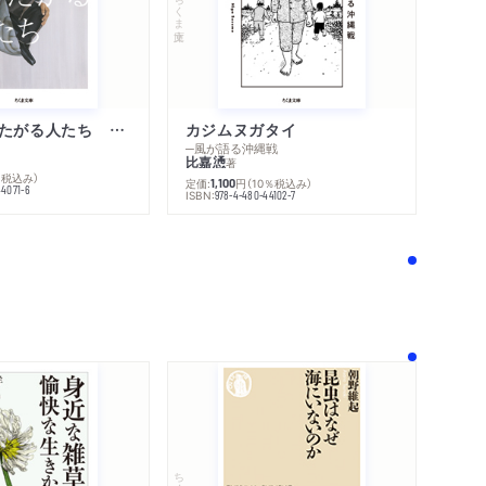
ちくま文庫
不幸になりたがる人たち 増補新版
カジムヌガタイ
─風が語る沖縄戦
比嘉慂
著
％税込み）
定価:
円
（10％税込み）
1,100
44071-6
ISBN:
978-4-480-44102-7
！
ちくま新書