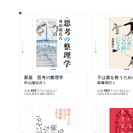
ちくま文庫
ちくま文庫
新版 思考の整理学
外山滋比古
高橋和巳
著
著
定価:
円
（10％税込み）
定価:
円
（10％税込み）
693
880
ISBN:
ISBN:
978-4-480-43912-3
978-4-480-43158-5