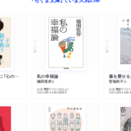
ちくま文庫
ちくま文庫
子は親を救うために「心の病」になる
私の幸福論
傷を愛せる
福田恆存
宮地尚子
著
著
定価:
円
（10％税込み）
定価:
円
（10
792
792
ISBN:
ISBN:
978-4-480-03416-8
978-4-480-