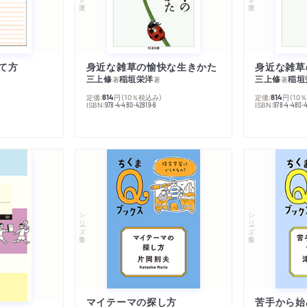
て方
身近な雑草の愉快な生きかた
身近な雑草
三上修
稲垣栄洋
三上修
稲垣
著
著
著
定価:
円
（10％税込み）
定価:
円
（10
814
814
ISBN:
ISBN:
978-4-480-42819-6
978-4-480-
シリーズ・全集
シリーズ・全集
マイテーマの探し方
苦手から始