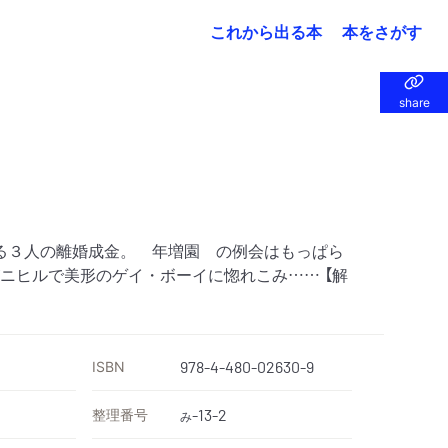
これから出る本
本をさがす
share
share
る３人の離婚成金。 年増園 の例会はもっぱら
ニヒルで美形のゲイ・ボーイに惚れこみ…… 【解
ISBN
978-4-480-02630-9
整理番号
-13-2
み