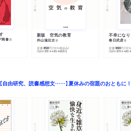
ちくま文庫
ちくま文庫
す
新版 空気の教育
グ商會
著
外山滋比古
春日武彦
著
著
定価:
円
（10％税込み）
定価:
円
（10
858
990
ISBN:
ISBN:
978-4-480-44106-5
978-4-480-
【自由研究、読書感想文……】夏休みの宿題のおともに
ちくま文庫
ちくま文庫