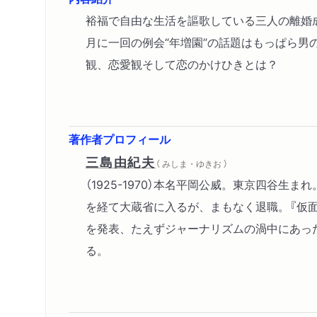
裕福で自由な生活を謳歌している三人の離婚
月に一回の例会“年増園”の話題はもっぱら
観、恋愛観そして恋のかけひきとは？
著作者プロフィール
三島由紀夫
（ みしま・ゆきお ）
（1925-1970）本名平岡公威。東京四谷
を経て大蔵省に入るが、まもなく退職。『仮面
を発表、たえずジャーナリズムの渦中にあった
る。