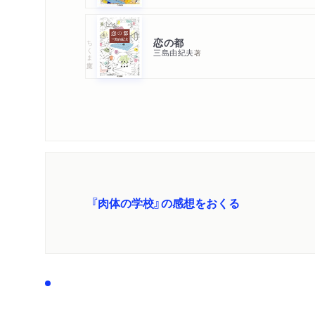
恋の都
ちくま文庫
三島由紀夫
著
『肉体の学校』の感想をおくる