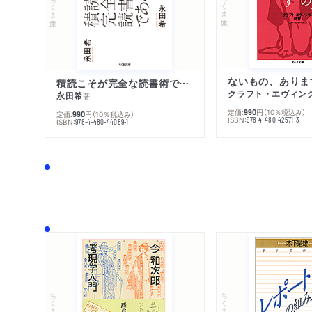
ちくま文庫
ちくま文庫
ないもの、ありま
積読こそが完全な読書術である
クラフト・エヴィン
永田希
著
定価:
円
（10％税込み）
990
定価:
円
（10％税込み）
990
ISBN:
978-4-480-42571-3
ISBN:
978-4-480-44089-1
ちくま文庫
ちくま学芸文庫