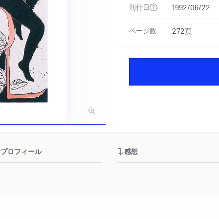
刊行日
1992/06/22
ページ数
272
頁
者プロフィール
感想