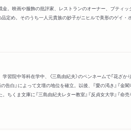
成金。映画や服飾の批評家、レストランのオーナー、ブティッ
男の品定め。そのうち一人元貴族の妙子がニヒルで美形のゲイ・
生まれ。学習院中等科在学中、〈三島由紀夫〉のペンネームで「花ざ
の告白』によって文壇の地位を確立。以後、『愛の渇き』『金閣寺
。ちくま文庫に『三島由紀夫レター教室』『反貞女大学』『命売り