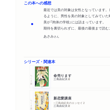
この本への感想
最近では美の対象は女性となっています。
るように、男性を美の対象としてみていた
美が『肉体の学校』には詰まっています。
期待を裏切られずに、最後の最後まで読む
あさみ
さん
シリーズ・関連本
命売ります
ちくま文庫
三島由紀夫
著
新恋愛講座
ちくま文庫
─三島由紀夫のエッセイ２
三島由紀夫
著