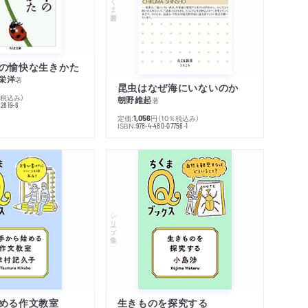
の愉快な生きかた
栄洋
著
昆虫はなぜ海にいないのか
％税込み）
朝野維起
著
42819-6
定価:
円
（10％税込み）
1,056
ISBN:
978-4-480-07756-1
シリーズ・全集
める作文教室
生きものを探究する