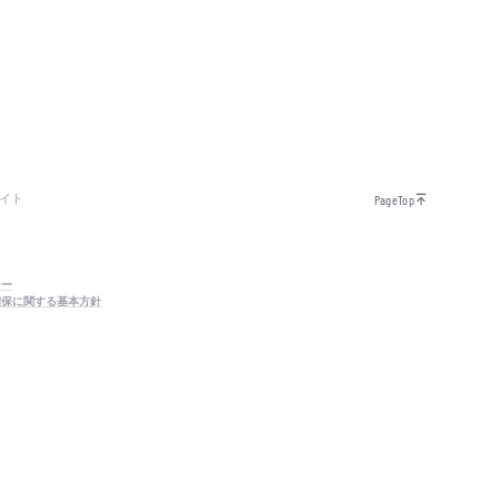
イト
PageTop
シー
確保に関する基本方針