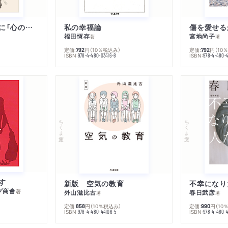
子は親を救うために「心の病」になる
私の幸福論
傷を愛せる
福田恆存
宮地尚子
著
著
定価:
円
（10％税込み）
定価:
円
（10
792
792
ISBN:
ISBN:
978-4-480-03416-8
978-4-480-
ちくま文庫
ちくま文庫
す
新版 空気の教育
グ商會
著
外山滋比古
春日武彦
著
著
定価:
円
（10％税込み）
定価:
円
（10
858
990
ISBN:
ISBN:
978-4-480-44106-5
978-4-480-