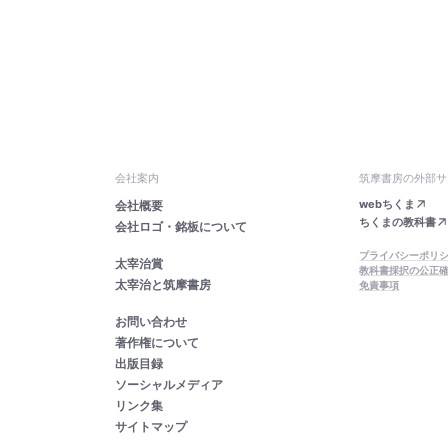
会社案内
筑摩書房の外部サ
webちくま
会社概要
ちくまの教科書
会社ロゴ・銘板について
プライバシーポリ
太宰治賞
教科書採択の公正
太宰治と筑摩書房
免責事項
お問い合わせ
著作権について
出版目録
ソーシャルメディア
リンク集
サイトマップ