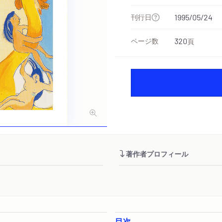
刊行日
1995/05/24
ページ数
320
頁
著作者プロフィール
目次