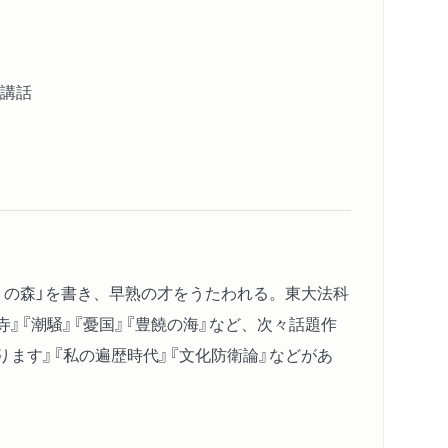
講話
かりの森」を書き、早熟の才をうたわれる。東大法科
』『潮騒』『憂国』『豊饒の海』など、次々話題作
ます』『私の遍歴時代』『文化防衛論』などがあ