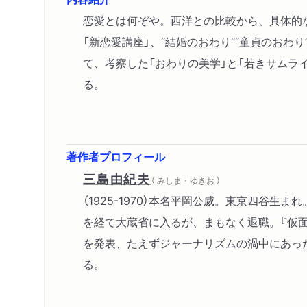
恋愛とは何ぞや。西洋との比較から、具体的
「新恋愛講座」、“結婚のおわり”“童貞のおわ
て、考察した「おわりの美学」と「若きサムラ
る。
著作者プロフィール
三島由紀夫
（ みしま・ゆきお ）
（1925-1970）本名平岡公威。東京四谷
を経て大蔵省に入るが、まもなく退職。『仮面
を発表、たえずジャーナリズムの渦中にあった
る。