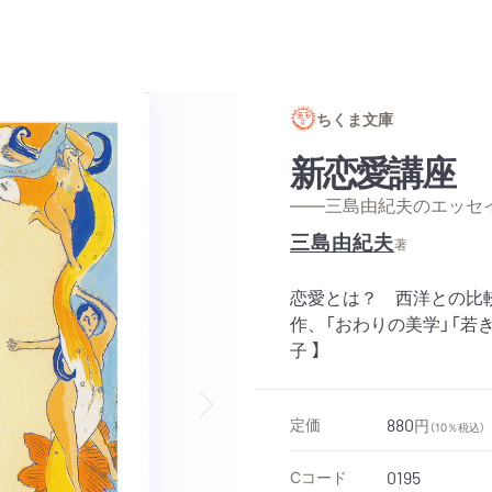
ちくま文庫
新恋愛講座
——三島由紀夫のエッセ
三島由紀夫
著
恋愛とは？ 西洋との比
作、「おわりの美学」「若
子 】
定価
880
円
（10％税込）
Next slide
Cコード
0195