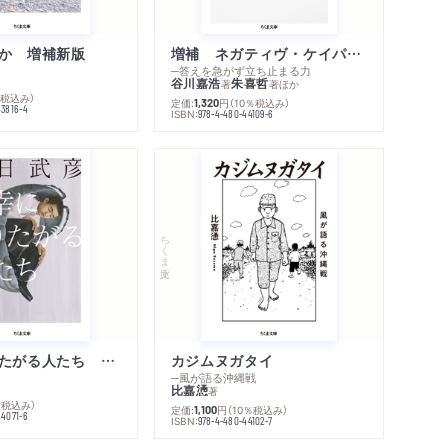
か 増補新版
増補 ネガティヴ・ケイパビリティで生きる
─答えを急がず立ち止まる力
谷川嘉浩
朱喜哲
著
著
ほか
％税込み）
定価:
円
（10％税込み）
1,320
43816-4
ISBN:
978-4-480-44109-6
ちくま文庫
不幸になりたがる人たち 増補新版
カジムヌガタイ
─風が語る沖縄戦
比嘉慂
著
％税込み）
定価:
円
（10％税込み）
1,100
44071-6
ISBN:
978-4-480-44102-7