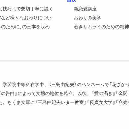
な技巧まで懇切丁寧に説く
新恋愛講座
り”など様々なおわりについ
おわりの美学
イのために」の三本を収め
若きサムライのための精神
生まれ。学習院中等科在学中、〈三島由紀夫〉のペンネームで「花ざ
の告白』によって文壇の地位を確立。以後、『愛の渇き』『金閣寺
。ちくま文庫に『三島由紀夫レター教室』『反貞女大学』『命売り