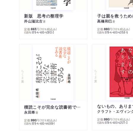
新版 思考の整理学
外山滋比古
高橋和巳
著
著
定価:
円
（10％税込み）
定価:
円
（10％税込み）
693
880
ISBN:
ISBN:
978-4-480-43912-3
978-4-480-43158-5
ちくま文庫
ちくま文庫
ないもの、ありま
積読こそが完全な読書術である
クラフト・エヴィン
永田希
著
定価:
円
（10％税込み）
990
定価:
円
（10％税込み）
990
ISBN:
978-4-480-42571-3
ISBN:
978-4-480-44089-1