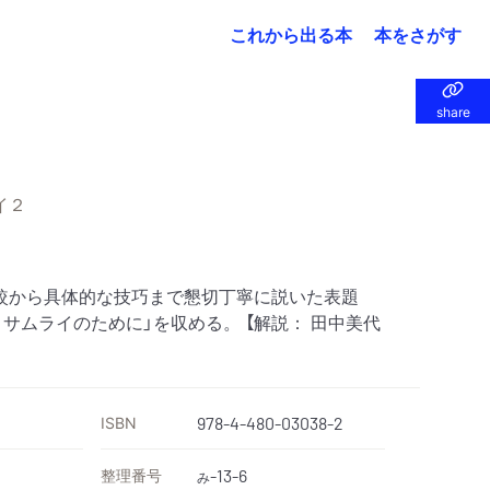
これから出る本
本をさがす
share
share
イ２
較から具体的な技巧まで懇切丁寧に説いた表題
きサムライのために」を収める。 【解説： 田中美代
ISBN
978-4-480-03038-2
整理番号
-13-6
み