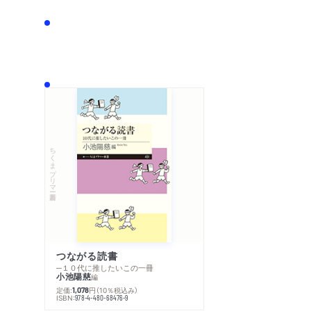
ちくまプリマー新書
つながる読書
─１０代に推したいこの一冊
小池陽慈
編
定価:
円
（10％税込み）
1,078
ISBN:
978-4-480-68476-9