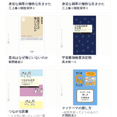
身近な雑草の愉快な生きかた
身近な雑草の愉快な生きかた
三上修
稲垣栄洋
三上修
稲垣栄洋
著
著
著
著
ちくまプリマー新書
ちくま新書
昆虫はなぜ海にいないのか
宇宙最強物質決定戦
朝野維起
高水裕一
著
著
ちくまプリマー新書
シリーズ・全集
マイテーマの探し方
つながる読書
─探究学習ってどうやるの？
片岡則夫
著
─１０代に推したいこの一冊