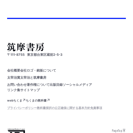
〒111-8755
東京都台東区蔵前2-5-3
会社概要
会社ロゴ・銘板について
太宰治賞
太宰治と筑摩書房
お問い合わせ
著作権について
出版目録
ソーシャルメディア
リンク集
サイトマップ
webちくま
ちくまの教科書
プライバシーポリシー
教科書採択の公正確保に関する基本方針
免責事項
PageTop