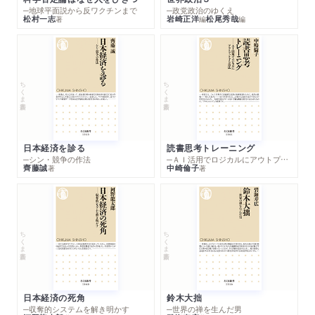
─地球平面説から反ワクチンまで
─政党政治のゆくえ
松村一志
岩崎正洋
松尾秀哉
著
編
編
ちくま新書
ちくま新書
日本経済を診る
読書思考トレーニング
─シン・競争の作法
─ＡＩ活用でロジカルにアウトプットする技法
齊藤誠
中崎倫子
著
著
ちくま新書
ちくま新書
日本経済の死角
鈴木大拙
─収奪的システムを解き明かす
─世界の禅を生んだ男