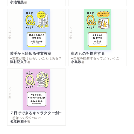
小池陽慈
編
シリーズ・全集
シリーズ・全集
苦手から始める作文教室
生きものを探究する
─文章が書けたらいいことはある？
─自然を観察するってどういうこと？
津村記久子
小島渉
著
著
シリーズ・全集
７日でできるキャラクター創作入門
─想像って役立つの？
名取佐和子
著