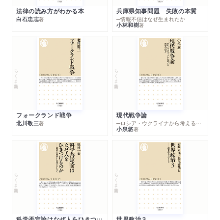
法律の読み方がわかる本
兵庫県知事問題 失敗の本質
白石忠志
─情報不信はなぜ生まれたか
著
小林和樹
著
ちくま新書
ちくま新書
フォークランド戦争
現代戦争論
北川敬三
─ロシア・ウクライナから考える世界の行方
著
小泉悠
著
ちくま新書
ちくま新書
科学否定論はなぜ人をひきつけるのか
世界政治３