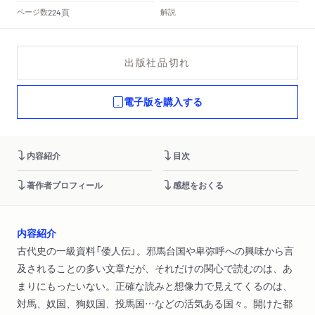
頁
ページ数
解説
224
出版社品切れ
電子版を購入する
内容紹介
目次
著作者プロフィール
感想をおくる
内容紹介
古代史の一級資料「倭人伝」。邪馬台国や卑弥呼への興味から言
及されることの多い文章だが、それだけの関心で読むのは、あ
まりにもったいない。正確な読みと想像力で見えてくるのは、
対馬、奴国、狗奴国、投馬国…などの活気ある国々。開けた都