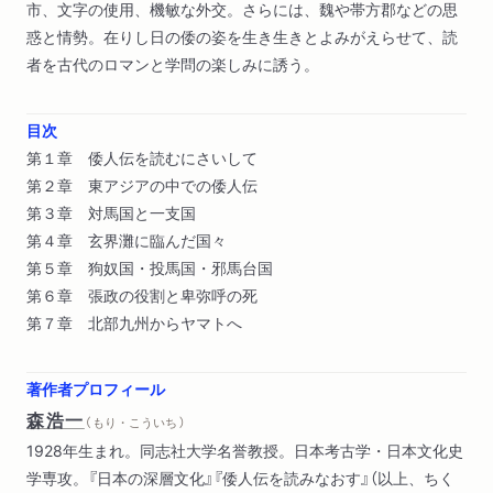
市、文字の使用、機敏な外交。さらには、魏や帯方郡などの思
惑と情勢。在りし日の倭の姿を生き生きとよみがえらせて、読
者を古代のロマンと学問の楽しみに誘う。
目次
第１章 倭人伝を読むにさいして
第２章 東アジアの中での倭人伝
第３章 対馬国と一支国
第４章 玄界灘に臨んだ国々
第５章 狗奴国・投馬国・邪馬台国
第６章 張政の役割と卑弥呼の死
第７章 北部九州からヤマトへ
著作者プロフィール
森浩一
（ もり・こういち ）
1928年生まれ。同志社大学名誉教授。日本考古学・日本文化史
学専攻。『日本の深層文化』『倭人伝を読みなおす』（以上、ちく