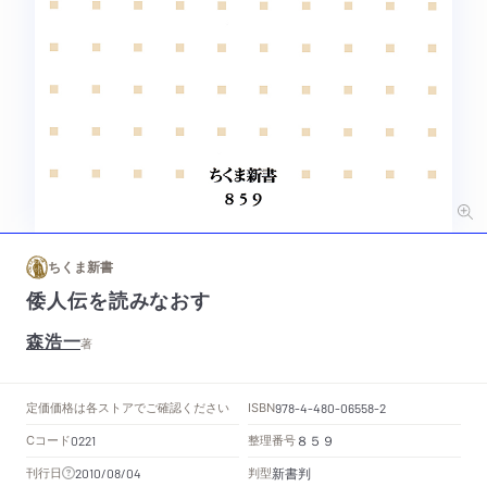
ちくま新書
倭人伝を読みなおす
森浩一
著
定価
価格は各ストアでご確認ください
ISBN
978-4-480-06558-2
Cコード
整理番号
0221
８５９
新書判
刊行日
判型
2010/08/04