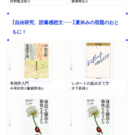
河野龍太郎
碧海寿広
著
著
【自由研究、読書感想文……】夏休みの宿題のおと
もに！
ちくま文庫
ちくま学芸文庫
考現学入門
レポートの組み立て方
今和次郎
藤森照信
木下是雄
著
編
著
ちくま文庫
ちくま文庫