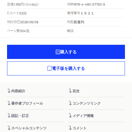
円
定価
ISBN
1,155
（10％税込）
978-4-480-07750-9
Cコード
整理番号
0232
１９２１
新書判
刊行日
判型
2026/06/08
頁
ページ数
解説
304
購入する
電子版を購入する
内容紹介
目次
著作者プロフィール
コンテンツリンク
誤記・訂正
メディア情報
スペシャルコンテンツ
コメント