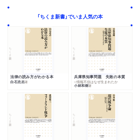
「ちくま新書」でいま人気の本
ちくま新書
ちくま新書
法律の読み方がわかる本
兵庫県知事問題 失敗の本質
白石忠志
─情報不信はなぜ生まれたか
著
小林和樹
著
ちくま新書
ちくま新書