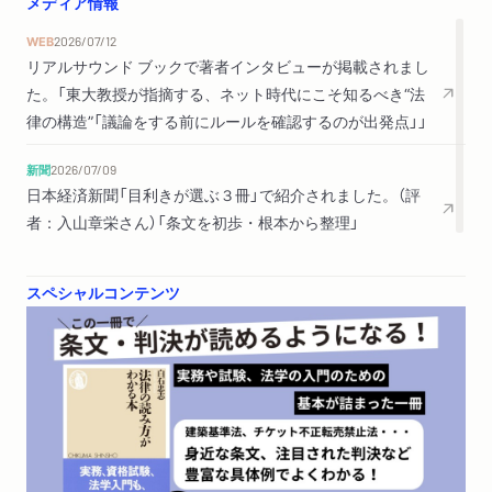
メディア情報
ース」
WEB
2026/07/12
３ 行政文書をリサーチする
リアルサウンド ブックで著者インタビューが掲載されまし
４ 判決をリサーチする
た。「東大教授が指摘する、ネット時代にこそ知るべき“法
裁判所ウェブサイトの「裁判例検索」／有料の判例データベース
律の構造”「議論をする前にルールを確認するのが出発点」」
／事件番号の重要性／民集・刑集と調査官解説／民事裁判情報
の提供方法の変革
新聞
2026/07/09
日本経済新聞「目利きが選ぶ３冊」で紹介されました。（評
おわりに
者：入山章栄さん）「条文を初歩・根本から整理」
参考文献
スペシャルコンテンツ
索引