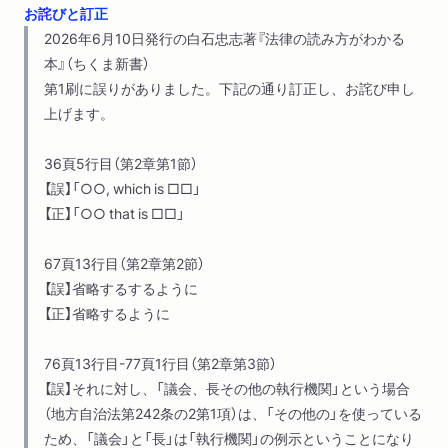
お詫びと訂正
２ 古い条文と新しい条文
2026年6月10日発行の白石忠志著『法律の読み方がわかる
現代の条文は現代日本語で書かれている／古い用語・言い回し
本』（ちくま新書）
／古い送り仮名／古い漢字使用／実態に合わない古い言語化／
第1刷に誤りがありました。下記の通り訂正し、お詫び申し
言語の論理体系の変化（？）／基本法令はいつ書かれたか／新し
上げます。
い条文から慣れたほうがよいのではないか
３ 法令の条文をめぐるいくつかの現象
36頁5行目（第2章第1節）
法令による下位法令への委任／一般法と特別法／一般法と同じ
【誤】「○○, which is □□」
なら言及されない／概念の相対性
【正】「○○ that is □□」
第４章 裁判所の判決を読む
67頁13行目（第2章第2節）
１ 条文を個別の事例に適用する
【誤】省略するするように
一般的なルールを具体的な場面に生かす／行政機関も個別の事
【正】省略するように
例での判断を行う／原文は横書き
２ 法的三段論法
76頁13行目-77頁1行目（第2章第3節）
三段論法／法的三段論法／認知症罹患者列車事故（ＪＲ東海）の
【誤】それに対し、「議会、⻑その他の執⾏機関」という場合
最高裁判決の構造を読み取る
（地⽅⾃治法第242条の2第1項）は、「その他の」を使っている
３ 最高裁判決は一般的な規範を示すものか
ため、「議会」と「⻑」は「執⾏機関」の例⽰ということになり
そもそも「判例」とは何か／藤田宙靖「最高裁判例とは何か」