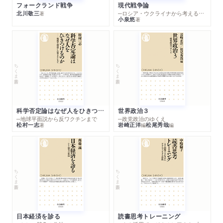
フォークランド戦争
現代戦争論
北川敬三
─ロシア・ウクライナから考える世界の行方
著
小泉悠
著
ちくま新書
ちくま新書
科学否定論はなぜ人をひきつけるのか
世界政治３
─地球平面説から反ワクチンまで
─政党政治のゆくえ
松村一志
岩崎正洋
松尾秀哉
著
編
編
ちくま新書
ちくま新書
日本経済を診る
読書思考トレーニング