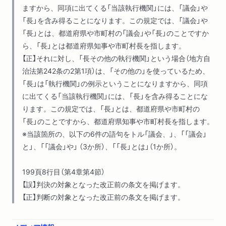
ますから、同項に出てくる「当該執⾏機関」には、「議会」や
４ 様々な最高裁判決を読む
「⻑」を含み得ることになります。この規定では、「議会」や
コンテナ倉庫の最高裁決定／那須塩原別荘地の最高裁判決／敦
「⻑」とは、都道府県や市町村の「議会」や「⻑」のことですか
賀市区域内最終処分場の最高裁判決／裁判所ウェブサイトの「判
ら、「⻑」とは都道府県知事や市町村⻑を指します。
示事項」／上告受理の申立て
【正】それに対し、「⻑その他の執⾏機関」という場合（地⽅⾃
５ 下級審判決を読む
治法第242条の2第1項）は、「その他の」を使っているため、
地裁判決を1件だけ選んで読む／判決の背景／判決を見付ける／
「⻑」は「執⾏機関」の例⽰ということになりますから、同項
判決の組立てをつかむ／判決が示した「規範」を読み解く
に出てくる「当該執⾏機関」には、「⻑」を含み得ることにな
６ 立証責任
ります。この規定では、「⻑」とは、都道府県や市町村の
立証責任とは／「どちらともいえない」がある世界／「推定する」
「⻑」のことですから、都道府県知事や市町村⻑を指します。
と「みなす」
※当該箇所の、以下の6件の語句をトル「議会、」、「「議会」
と」、「「議会」や」 （3か所）、「「⻑」とは」（1か所）。
第５章 リーガルリサーチ
１ リーガルリサーチの入口で
199頁8行目（第4章第4節）
ツールを漫遊してみる／わかったことを書いてみる／当たりを
【誤】判決の対象となった改正前の条文を掲げます。
付ける
【正】判断の対象となった改正前の条文を掲げます。
２ 法令をリサーチする
紙の六法は必要か／e―Gov 法令検索／法律の改正の構造／法
律の改正をめぐるリサーチの方法／名古屋大学の「法令データベ