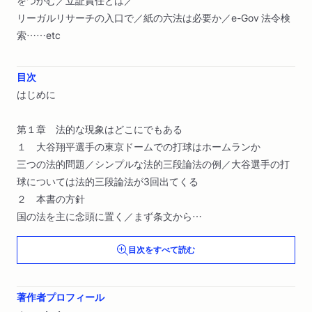
リーガルリサーチの入口で／紙の六法は必要か／e-Gov 法令検
索……etc
目次
はじめに
第１章 法的な現象はどこにでもある
１ 大谷翔平選手の東京ドームでの打球はホームランか
三つの法的問題／シンプルな法的三段論法の例／大谷選手の打
球については法的三段論法が3回出てくる
２ 本書の方針
国の法を主に念頭に置く／まず条文から
目次をすべて読む
第２章 法令の条文を読む
１ 条文を読めると視界が晴れる
条文はなぜ重要か／条文を読めると制度の概要を把握できる／
著作者プロフィール
チケット不正転売禁止法に違反するとどうなるか／どのような