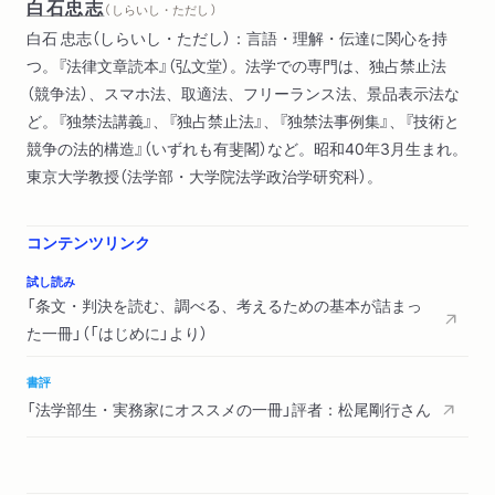
白石忠志
（ しらいし・ただし ）
場合にチケット不正転売禁止法に違反したことになるか／「特定
白石 忠志（しらいし・ただし）：言語・理解・伝達に関心を持
興行入場券の不正転売」の定義を読む／チケット不正転売禁止法
つ。『法律文章読本』（弘文堂）。法学での専門は、独占禁止法
のまとめ
（競争法）、スマホ法、取適法、フリーランス法、景品表示法な
２ 条文の基本的な部品
ど。『独禁法講義』、『独占禁止法』、『独禁法事例集』、『技術と
条文の原文は縦書き／条・項・号／イロハ／項番号は「2」から
競争の法的構造』（いずれも有斐閣）など。昭和40年3月生まれ。
振られる／枝番号／「第」を書くか省略するか／「前条」「前項」
東京大学教授（法学部・大学院法学政治学研究科）。
「前号」・「次条」「次項」「次号」・「同条」「同項」「同号」／「ただし
書」と「本文」／「前段」と「後段」
３ 条文の基本的な用語
コンテンツリンク
「その他」と「その他の」／「又は」と「若しくは」／「及び」と「並び
試し読み
に」／複数の読み方があり得る場合―例1：「興行」の定義／複数
「条文・判決を読む、調べる、考えるための基本が詰まっ
の読み方があり得る場合―例2：住居侵入等の罪
た一冊」（「はじめに」より）
第３章 法令の条文を読みこなす
書評
１ 法令はどのようにして作られるか
「法学部生・実務家にオススメの一冊」評者：松尾剛行さん
条文は変わる／「閣法」／制定・改正の前の段階／制定・改正の
案／制定・改正の後の作業／緊急銃猟制度：改正の前の検討／
緊急銃猟制度：改正の案／緊急銃猟制度：改正の後の作業