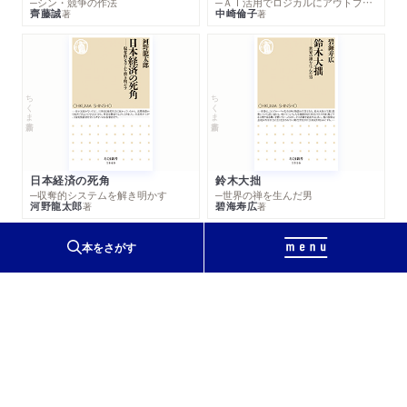
─シン・競争の作法
─ＡＩ活用でロジカルにアウトプットする技法
齊藤誠
中崎倫子
著
著
ちくま新書
ちくま新書
日本経済の死角
鈴木大拙
─収奪的システムを解き明かす
─世界の禅を生んだ男
河野龍太郎
碧海寿広
著
著
本をさがす
【自由研究、読書感想文……】夏休みの宿題のおと
もに！
ちくまプリマー新書