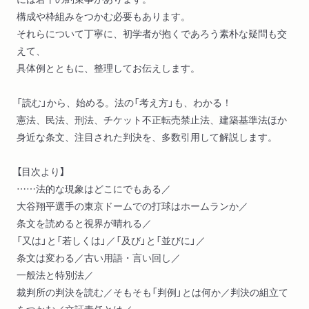
構成や枠組みをつかむ必要もあります。
それらについて丁寧に、初学者が抱くであろう素朴な疑問も交
えて、
具体例とともに、整理してお伝えします。
「読む」から、始める。法の「考え方」も、わかる！
憲法、民法、刑法、チケット不正転売禁止法、建築基準法ほか
身近な条文、注目された判決を、多数引用して解説します。
【目次より】
……法的な現象はどこにでもある／
大谷翔平選手の東京ドームでの打球はホームランか／
条文を読めると視界が晴れる／
「又は」と「若しくは」／「及び」と「並びに」／
条文は変わる／古い用語・言い回し／
一般法と特別法／
裁判所の判決を読む／そもそも「判例」とは何か／判決の組立て
をつかむ／立証責任とは／