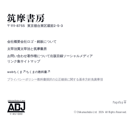
〒111-8755
東京都台東区蔵前2-5-3
会社概要
会社ロゴ・銘板について
太宰治賞
太宰治と筑摩書房
お問い合わせ
著作権について
出版目録
ソーシャルメディア
リンク集
サイトマップ
webちくま
ちくまの教科書
プライバシーポリシー
教科書採択の公正確保に関する基本方針
免責事項
PageTop
© Chikumashobo Ltd.
2024
All Rights Reserved.