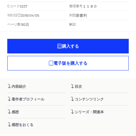
Cコード
整理番号
0237
１１８０
新書判
刊行日
判型
2016/04/05
頁
ページ数
解説
192
購入する
電子版を購入する
内容紹介
目次
著作者プロフィール
コンテンツリンク
感想
シリーズ・関連本
感想をおくる