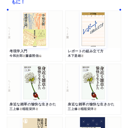
もに！
ちくま文庫
ちくま学芸文庫
考現学入門
レポートの組み立て方
今和次郎
藤森照信
木下是雄
著
編
著
ちくま文庫
ちくま文庫
身近な雑草の愉快な生きかた
身近な雑草の愉快な生きかた
三上修
稲垣栄洋
三上修
稲垣栄洋
著
著
著
著