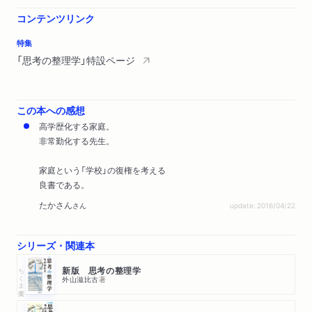
コンテンツリンク
特集
「思考の整理学」特設ページ
この本への感想
高学歴化する家庭。
非常勤化する先生。
家庭という「学校」の復権を考える
良書である。
たかさん
さん
update: 2016/04/22
シリーズ・関連本
ちくま文庫
新版 思考の整理学
外山滋比古
著