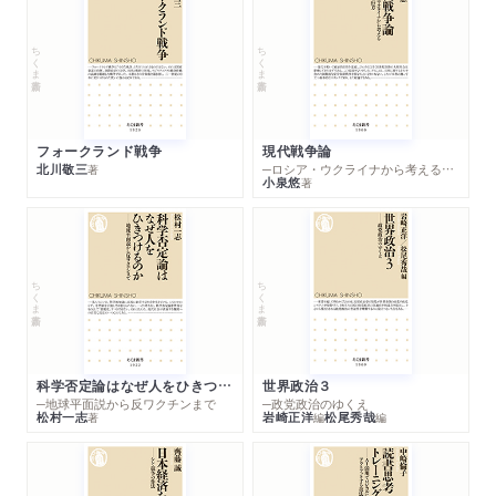
ちくま新書
ちくま新書
フォークランド戦争
現代戦争論
北川敬三
─ロシア・ウクライナから考える世界の行方
著
小泉悠
著
ちくま新書
ちくま新書
科学否定論はなぜ人をひきつけるのか
世界政治３
─地球平面説から反ワクチンまで
─政党政治のゆくえ
松村一志
岩崎正洋
松尾秀哉
著
編
編