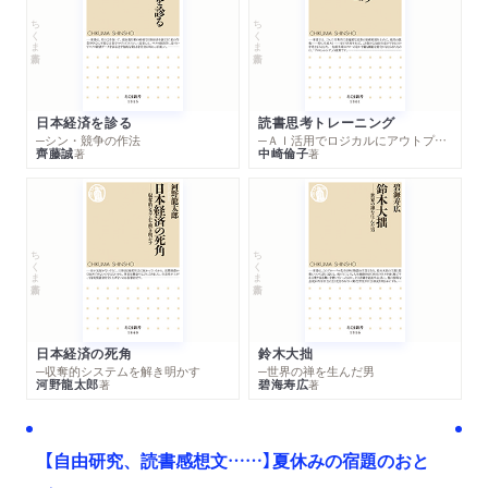
ちくま新書
ちくま新書
日本経済を診る
読書思考トレーニング
─シン・競争の作法
─ＡＩ活用でロジカルにアウトプットする技法
齊藤誠
中崎倫子
著
著
ちくま新書
ちくま新書
日本経済の死角
鈴木大拙
─収奪的システムを解き明かす
─世界の禅を生んだ男
河野龍太郎
碧海寿広
著
著
【自由研究、読書感想文……】夏休みの宿題のおと