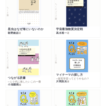
ちくまプリマー新書
ちくま新書
昆虫はなぜ海にいないのか
宇宙最強物質決定戦
朝野維起
高水裕一
著
著
ちくまプリマー新書
シリーズ・全集
マイテーマの探し方
つながる読書
─探究学習ってどうやるの？
片岡則夫
著
─１０代に推したいこの一冊
小池陽慈
編