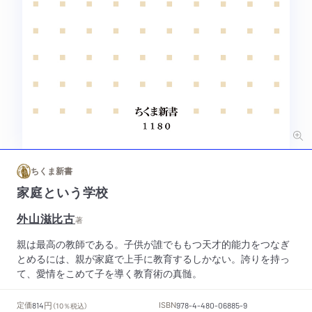
ちくま新書
家庭という学校
外山滋比古
著
親は最高の教師である。子供が誰でももつ天才的能力をつなぎ
とめるには、親が家庭で上手に教育するしかない。誇りを持っ
て、愛情をこめて子を導く教育術の真髄。
円
定価
ISBN
814
（10％税込）
978-4-480-06885-9