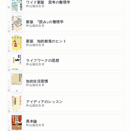
ワイド新版 思考の整理学
外山滋比古
著
ちくま文庫
新版 「読み」の整理学
外山滋比古
著
ちくま文庫
新版 知的創造のヒント
外山滋比古
著
ちくま文庫
ライフワークの思想
外山滋比古
著
ちくま新書
知的生活習慣
外山滋比古
著
ちくま文庫
アイディアのレッスン
外山滋比古
著
ちくま文庫
異本論
外山滋比古
著