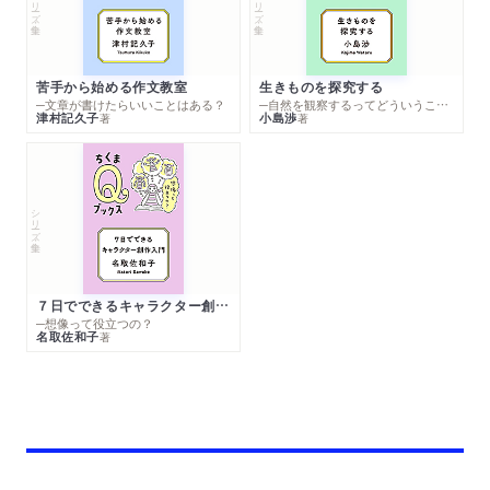
シリーズ・全集
シリーズ・全集
苦手から始める作文教室
生きものを探究する
─文章が書けたらいいことはある？
─自然を観察するってどういうこと？
津村記久子
小島渉
著
著
シリーズ・全集
７日でできるキャラクター創作入門
─想像って役立つの？
名取佐和子
著