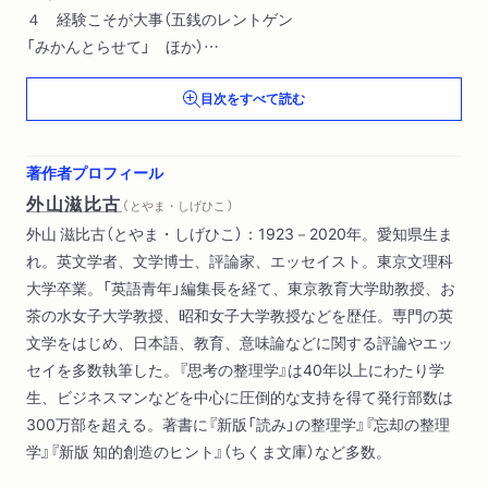
４ 経験こそが大事（五銭のレントゲン
「みかんとらせて」 ほか）
５ 子育てで難しいこと（朝飯前
目次をすべて読む
叱る・ホメる ほか）
著作者プロフィール
外山滋比古
（ とやま・しげひこ ）
外山 滋比古（とやま・しげひこ）：1923－2020年。愛知県生ま
れ。英文学者、文学博士、評論家、エッセイスト。東京文理科
大学卒業。「英語青年」編集長を経て、東京教育大学助教授、お
茶の水女子大学教授、昭和女子大学教授などを歴任。専門の英
文学をはじめ、日本語、教育、意味論などに関する評論やエッ
セイを多数執筆した。『思考の整理学』は40年以上にわたり学
生、ビジネスマンなどを中心に圧倒的な支持を得て発行部数は
300万部を超える。著書に『新版「読み」の整理学』『忘却の整理
学』『新版 知的創造のヒント』（ちくま文庫）など多数。