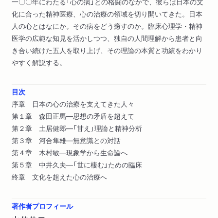
一〇〇年にわたる「心の病」との格闘のなかで、彼らは日本の文
化に合った精神医療、心の治療の領域を切り開いてきた。日本
人の心とはなにか。その病をどう癒すのか。臨床心理学・精神
医学の広範な知見を活かしつつ、独自の人間理解から患者と向
き合い続けた五人を取り上げ、その理論の本質と功績をわかり
やすく解説する。
目次
序章 日本の心の治療を支えてきた人々
第１章 森田正馬―思想の矛盾を超えて
第２章 土居健郎―「甘え」理論と精神分析
第３章 河合隼雄―無意識との対話
第４章 木村敏―現象学から生命論へ
第５章 中井久夫―「世に棲む」ための臨床
終章 文化を超えた心の治療へ
著作者プロフィール