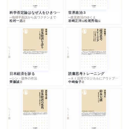
科学否定論はなぜ人をひきつけるのか
世界政治３
─地球平面説から反ワクチンまで
─政党政治のゆくえ
松村一志
岩崎正洋
松尾秀哉
著
編
編
ちくま新書
ちくま新書
日本経済を診る
読書思考トレーニング
─シン・競争の作法
─ＡＩ活用でロジカルにアウトプットする技法
齊藤誠
中崎倫子
著
著
ちくま新書
ちくま新書