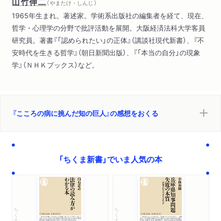
山竹伸二
（ やまたけ・しんじ ）
1965年生まれ。著述家。学術系出版社の編集者を経て、現在、
哲学・心理学の分野で批評活動を展開。大阪経済法科大学客員
研究員。著書『「認められたい」の正体』（講談社現代新書）、『不
安時代を生きる哲学』（朝日新聞出版）、『「本当の自分」の現象
学』（ＮＨＫブックス）など。
『こころの病に挑んだ知の巨人』の感想をおくる
「ちくま新書」でいま人気の本
ちくま新書
ちくま新書