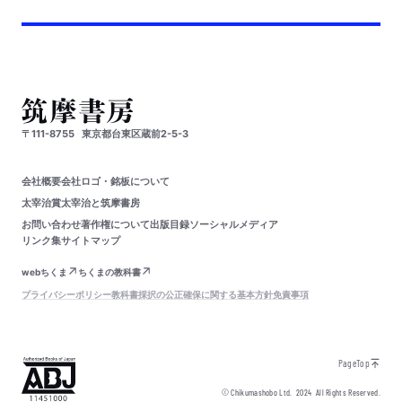
〒111-8755
東京都台東区蔵前2-5-3
会社概要
会社ロゴ・銘板について
太宰治賞
太宰治と筑摩書房
お問い合わせ
著作権について
出版目録
ソーシャルメディア
リンク集
サイトマップ
webちくま
ちくまの教科書
プライバシーポリシー
教科書採択の公正確保に関する基本方針
免責事項
PageTop
© Chikumashobo Ltd.
2024
All Rights Reserved.