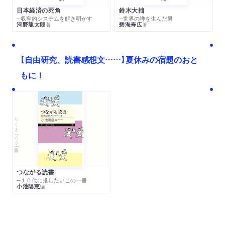
日本経済の死角
鈴木大拙
─収奪的システムを解き明かす
─世界の禅を生んだ男
河野龍太郎
碧海寿広
著
著
【自由研究、読書感想文……】夏休みの宿題のおと
もに！
ちくまプリマー新書
つながる読書
─１０代に推したいこの一冊
小池陽慈
編