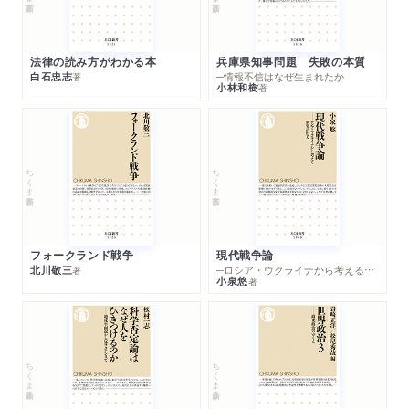
法律の読み方がわかる本
兵庫県知事問題 失敗の本質
白石忠志
─情報不信はなぜ生まれたか
著
小林和樹
著
ちくま新書
ちくま新書
フォークランド戦争
現代戦争論
北川敬三
─ロシア・ウクライナから考える世界の行方
著
小泉悠
著
ちくま新書
ちくま新書