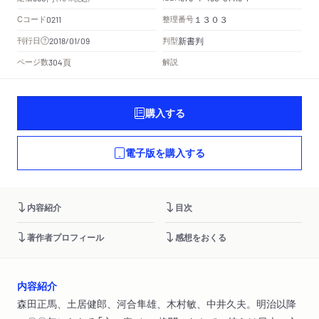
Cコード
整理番号
0211
１３０３
新書判
刊行日
判型
2018/01/09
頁
ページ数
解説
304
購入する
電子版を購入する
内容紹介
目次
著作者プロフィール
感想をおくる
内容紹介
森田正馬、土居健郎、河合隼雄、木村敏、中井久夫。明治以降