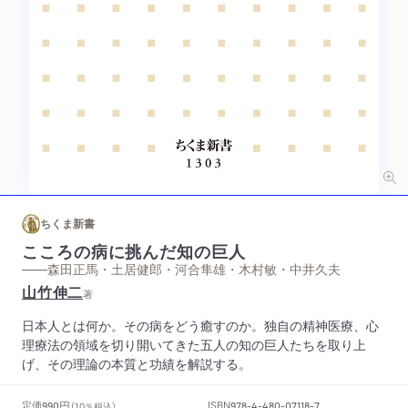
ちくま新書
こころの病に挑んだ知の巨人
——森田正馬・土居健郎・河合隼雄・木村敏・中井久夫
山竹伸二
著
日本人とは何か。その病をどう癒すのか。独自の精神医療、心
理療法の領域を切り開いてきた五人の知の巨人たちを取り上
げ、その理論の本質と功績を解説する。
円
定価
ISBN
990
（10％税込）
978-4-480-07118-7