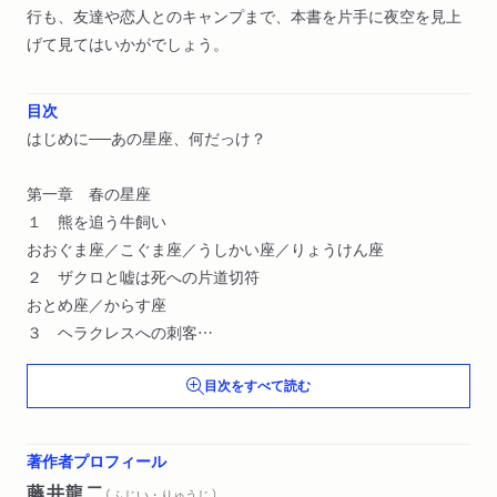
行も、友達や恋人とのキャンプまで、本書を片手に夜空を見上
げて見てはいかがでしょう。
目次
はじめに──あの星座、何だっけ？
第一章 春の星座
１ 熊を追う牛飼い
おおぐま座／こぐま座／うしかい座／りょうけん座
２ ザクロと嘘は死への片道切符
おとめ座／からす座
３ ヘラクレスへの刺客
しし座／うみへび座／かに座
目次をすべて読む
第二章 夏の星座
１ 川に釣り糸を垂らすサソリ
著作者プロフィール
天の川／さそり座
藤井龍二
（ ふじい・りゅうじ ）