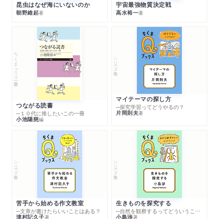
昆虫はなぜ海にいないのか
宇宙最強物質決定戦
朝野維起
高水裕一
著
著
ちくまプリマー新書
シリーズ・全集
マイテーマの探し方
つながる読書
─探究学習ってどうやるの？
片岡則夫
著
─１０代に推したいこの一冊
小池陽慈
編
シリーズ・全集
シリーズ・全集
苦手から始める作文教室
生きものを探究する
─文章が書けたらいいことはある？
─自然を観察するってどういうこと？
津村記久子
小島渉
著
著