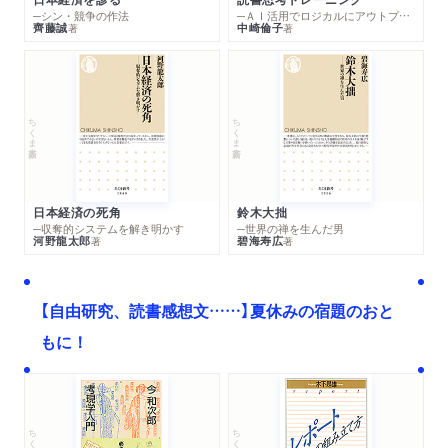
─シン・競争の作法
─ＡＩ活用でロジカルにアウトプットする技法
齊藤誠
中崎倫子
著
著
ちくま新書
ちくま新書
日本経済の死角
鈴木大拙
─収奪的システムを解き明かす
─世界の禅を生んだ男
河野龍太郎
碧海寿広
著
著
【自由研究、読書感想文……】夏休みの宿題のおと
もに！
ちくま文庫
ちくま学芸文庫