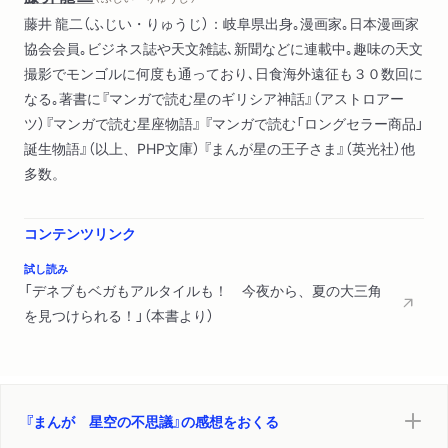
２ 夜空の大きな恋愛関係
藤井 龍二（ふじい・りゅうじ）：岐阜県出身｡漫画家｡日本漫画家
はくちょう座／こと座／わし座
協会会員｡ビジネス誌や天文雑誌､新聞などに連載中｡趣味の天文
３ 業を背負った子供たち
撮影でモンゴルに何度も通っており､日食海外遠征も３０数回に
いて座／へび座／へびつかい座／ケンタウルス座／ヘルクレス
なる｡著書に『マンガで読む星のギリシア神話』（アストロアー
座
ツ）『マンガで読む星座物語』 『マンガで読む「ロングセラー商品」
誕生物語』（以上、PHP文庫） 『まんが星の王子さま』（英光社）他
第三章 秋の星座
多数。
１ エチオピア王家
ケフェウス座／カシオペア座／ペルセウス座／アンドロメダ座
／ペガスス座／くじら座
コンテンツリンク
２ 宴会には酒も魚も欠かせない
試し読み
やぎ座／うお座／みずがめ座／みなみのうお座／おひつじ座
「デネブもベガもアルタイルも！ 今夜から、夏の大三角
を見つけられる！」（本書より）
第四章 冬の星座
１ 全宇宙で最も有名な狩人
オリオン座／うさぎ座
２ 空に昇ればイヌも輝く
『まんが 星空の不思議』の感想をおくる
おおいぬ座／こいぬ座