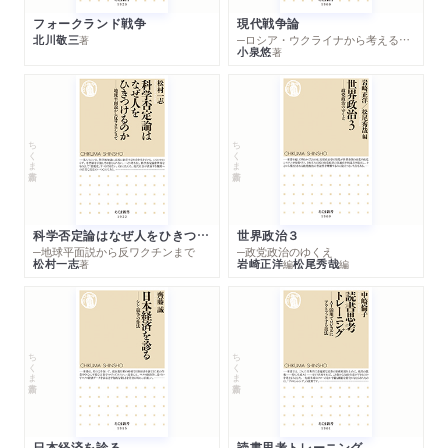
フォークランド戦争
現代戦争論
北川敬三
─ロシア・ウクライナから考える世界の行方
著
小泉悠
著
ちくま新書
ちくま新書
科学否定論はなぜ人をひきつけるのか
世界政治３
─地球平面説から反ワクチンまで
─政党政治のゆくえ
松村一志
岩崎正洋
松尾秀哉
著
編
編
ちくま新書
ちくま新書
日本経済を診る
読書思考トレーニング