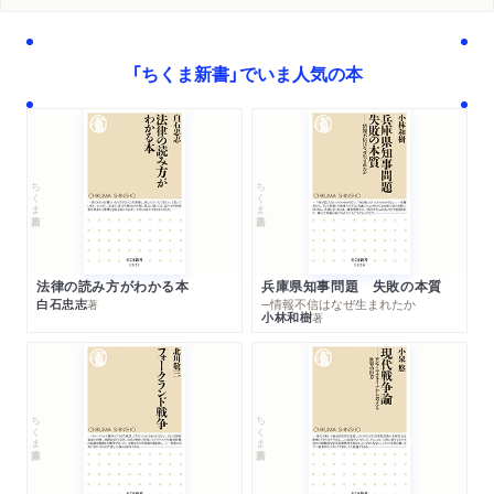
３ 親の顔が見てみたい
ふたご座／ぎょしゃ座／おうし座
「ちくま新書」でいま人気の本
第五章 南天の星座
１ 星が明るいほど暗闇は美しい
みなみじゅうじ座／ケンタウルス座
２ 南天で迷わないために
ちくま新書
ちくま新書
りゅうこつ座／マゼラン雲
第六章 街中でも見える星
月／太陽／オーロラ／日食／月食／惑星／流星・彗星／人工衛
法律の読み方がわかる本
兵庫県知事問題 失敗の本質
白石忠志
─情報不信はなぜ生まれたか
星
著
小林和樹
著
ちくま新書
ちくま新書