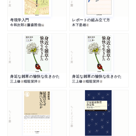
考現学入門
レポートの組み立て方
今和次郎
藤森照信
木下是雄
著
編
著
ちくま文庫
ちくま文庫
身近な雑草の愉快な生きかた
身近な雑草の愉快な生きかた
三上修
稲垣栄洋
三上修
稲垣栄洋
著
著
著
著
ちくまプリマー新書
ちくま新書