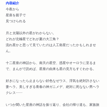
内容紹介
今夜から
星座を親子で
見つけられる
月と太陽以外の星がわからない。
どれが北極星でどれが夏の大三角？
流れ星かと思って見ていたのは人工衛星だったかもしれませ
ん。
十二星座の神話から、南天の星空、惑星やオーロラに至るま
で、まんがで読めば、星座の由来も星の見方もすぐわかる。
好きになったら止まらない好色なゼウス、浮気を絶対許さない
妻ヘラ。美しすぎる青春の神ガニメデ、絶対に死なない男ヘラ
クレス……
いつか聞いた星座の神話を振り返り、会社の帰り道も、家族旅