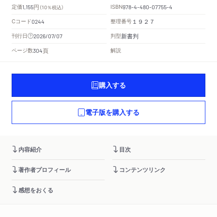
円
定価
ISBN
1,155
（10％税込）
978-4-480-07755-4
Cコード
整理番号
0244
１９２７
新書判
刊行日
判型
2026/07/07
頁
ページ数
解説
304
購入する
電子版を購入する
内容紹介
目次
著作者プロフィール
コンテンツリンク
感想をおくる