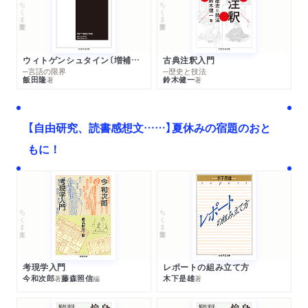
ちくま学芸文庫
ちくま学芸文庫
ウィトゲンシュタイン〔増補新版〕
古典注釈入門
─言語の限界
─歴史と技法
飯田隆
鈴木健一
著
著
【自由研究、読書感想文……】夏休みの宿題のおと
もに！
ちくま文庫
ちくま学芸文庫
考現学入門
レポートの組み立て方
今和次郎
藤森照信
木下是雄
著
編
著