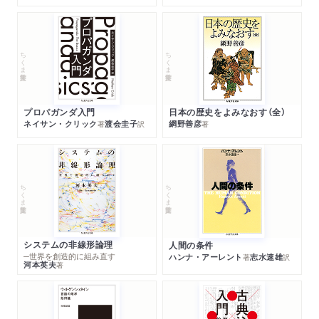
ちくま学芸文庫
ちくま学芸文庫
プロパガンダ入門
日本の歴史をよみなおす（全）
ネイサン・クリック
渡会圭子
網野善彦
著
訳
著
ちくま学芸文庫
ちくま学芸文庫
システムの非線形論理
人間の条件
─世界を創造的に組み直す
ハンナ・アーレント
志水速雄
著
訳
河本英夫
著