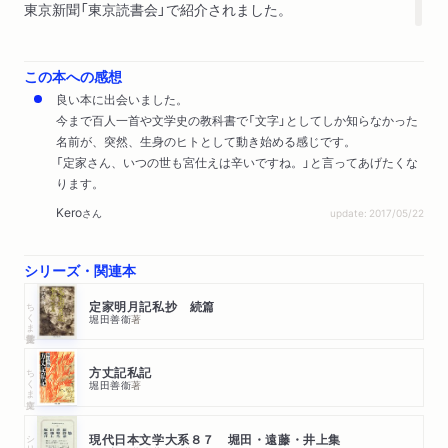
東京新聞「東京読書会」で紹介されました。
この本への感想
良い本に出会いました。
今まで百人一首や文学史の教科書で「文字」としてしか知らなかった
名前が、突然、生身のヒトとして動き始める感じです。
「定家さん、いつの世も宮仕えは辛いですね。」と言ってあげたくな
ります。
Kero
さん
update: 2017/05/22
シリーズ・関連本
ちくま学芸文庫
定家明月記私抄 続篇
堀田善衞
著
ちくま文庫
方丈記私記
堀田善衞
著
シリーズ・全集
現代日本文学大系８７ 堀田・遠藤・井上集