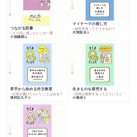
ちくまプリマー新書
マイテーマの探し方
つながる読書
─探究学習ってどうやるの？
片岡則夫
著
─１０代に推したいこの一冊
小池陽慈
編
シリーズ・全集
シリーズ・全集
苦手から始める作文教室
生きものを探究する
─文章が書けたらいいことはある？
─自然を観察するってどういうこと？
津村記久子
小島渉
著
著
シリーズ・全集