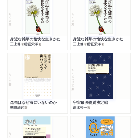
ちくま文庫
ちくま文庫
身近な雑草の愉快な生きかた
身近な雑草の愉快な生きかた
三上修
稲垣栄洋
三上修
稲垣栄洋
著
著
著
著
ちくまプリマー新書
ちくま新書
昆虫はなぜ海にいないのか
宇宙最強物質決定戦
朝野維起
高水裕一
著
著
シリーズ・全集