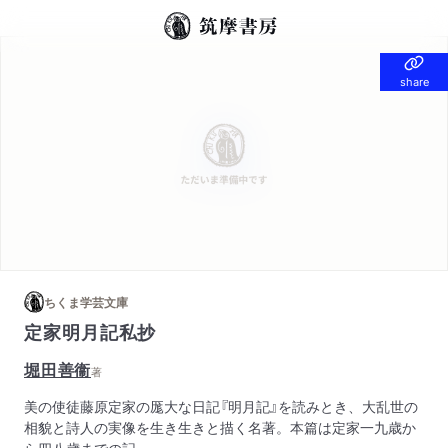
share
share
ちくま学芸文庫
定家明月記私抄
堀田善衞
著
美の使徒藤原定家の厖大な日記『明月記』を読みとき、大乱世の
相貌と詩人の実像を生き生きと描く名著。本篇は定家一九歳か
ら四八歳までの記。