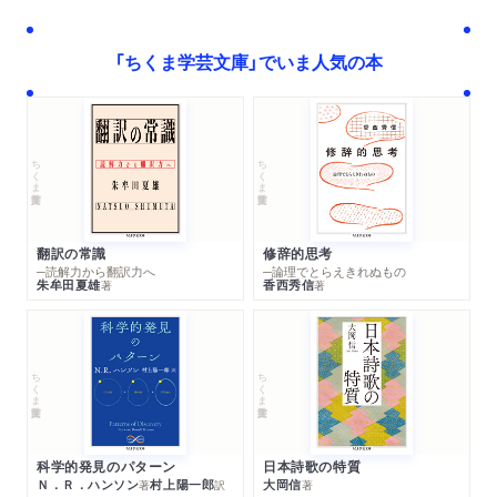
「ちくま学芸文庫」でいま人気の本
ちくま学芸文庫
ちくま学芸文庫
翻訳の常識
修辞的思考
─読解力から翻訳力へ
─論理でとらえきれぬもの
朱牟田夏雄
香西秀信
著
著
ちくま学芸文庫
ちくま学芸文庫
科学的発見のパターン
日本詩歌の特質
Ｎ．Ｒ．ハンソン
村上陽一郎
大岡信
著
訳
著