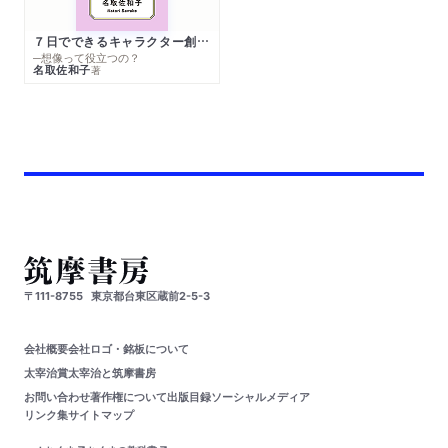
７日でできるキャラクター創作入門
─想像って役立つの？
名取佐和子
著
〒111-8755
東京都台東区蔵前2-5-3
会社概要
会社ロゴ・銘板について
太宰治賞
太宰治と筑摩書房
お問い合わせ
著作権について
出版目録
ソーシャルメディア
リンク集
サイトマップ