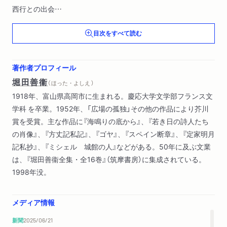
西行との出会
花も紅葉もなかりけり
目次をすべて読む
後白河法皇死〔ほか〕
著作者プロフィール
堀田善衞
（ ほった・よしえ ）
1918年、富山県高岡市に生まれる。慶応大学文学部フランス文
学科 を卒業。1952年、「広場の孤独」その他の作品により芥川
賞を受賞。主な作品に『海鳴りの底から』、『若き日の詩人たち
の肖像』、『方丈記私記』、『ゴヤ』、『スペイン断章』、『定家明月
記私抄』、『ミシェル 城館の人』などがある。50年に及ぶ文業
は、『堀田善衞全集・全16巻』（筑摩書房）に集成されている。
1998年没。
メディア情報
新聞
2025/06/21