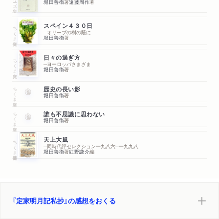
堀田善衞
著
遠藤周作
著
スペイン４３０日
ちくま文庫
─オリーブの樹の蔭に
堀田善衞
著
日々の過ぎ方
ちくま文庫
─ヨーロッパさまざま
堀田善衞
著
ちくま文庫
歴史の長い影
堀田善衞
著
ちくま文庫
誰も不思議に思わない
堀田善衞
著
天上大風
ちくま学芸文庫
─同時代評セレクション一九八六─一九九八
堀田善衞
著
紅野謙介
編
『定家明月記私抄』の感想をおくる