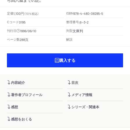
円
定価
ISBN
1,100
（10％税込）
978-4-480-08285-5
Cコード
整理番号
ホ
0195
-3-2
文庫判
刊行日
判型
1996/06/10
頁
ページ数
解説
288
購入する
内容紹介
目次
著作者プロフィール
メディア情報
感想
シリーズ・関連本
感想をおくる