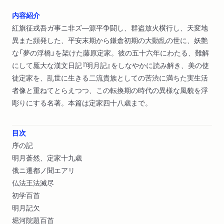
内容紹介
紅旗征戎吾ガ事ニ非ズ―源平争闘し、群盗放火横行し、天変地
異また頻発した、平安末期から鎌倉初期の大動乱の世に、妖艶
な「夢の浮橋」を架けた藤原定家。彼の五十六年にわたる、難解
にして厖大な漢文日記『明月記』をしなやかに読み解き、美の使
徒定家を、乱世に生きる二流貴族としての苦渋に満ちた実生活
者像と重ねてとらえつつ、この転換期の時代の異様な風貌を浮
彫りにする名著。本篇は定家四十八歳まで。
目次
序の記
明月蒼然、定家十九歳
俄ニ遷都ノ聞エアリ
仏法王法滅尽
初学百首
明月記欠
堀河院題百首