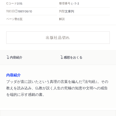
Cコード
整理番号
ミ
0115
-7-3
文庫判
刊行日
判型
1997/06/10
頁
ページ数
解説
0
出版社品切れ
内容紹介
感想をおくる
内容紹介
ブッダが直に説いたという真理の言葉を編んだ『法句経』。その
教えを読み込み、仏教が説く人生の究極の知恵や文明への戒告
を端的に示す感銘の書。