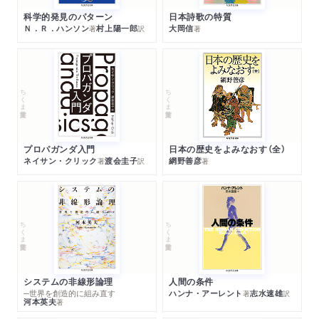
科学的発見のパターン
日本詩歌の特質
Ｎ．Ｒ．ハンソン
村上陽一郎
大岡信
著
訳
著
ちくま学芸文庫
ちくま学芸文庫
プロパガンダ入門
日本の歴史をよみなおす（全）
ネイサン・クリック
渡会圭子
網野善彦
著
訳
著
ちくま学芸文庫
ちくま学芸文庫
システムの非線形論理
人間の条件
─世界を創造的に組み直す
ハンナ・アーレント
志水速雄
著
訳
河本英夫
著