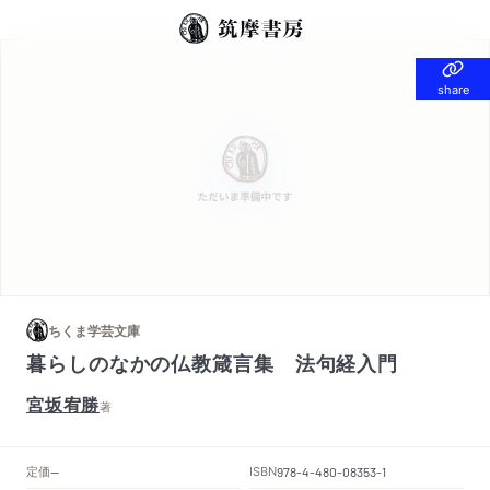
share
share
ちくま学芸文庫
暮らしのなかの仏教箴言集 法句経入門
宮坂宥勝
著
定価
ISBN
--
978-4-480-08353-1