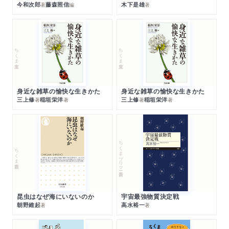
今和次郎
藤森照信
木下是雄
著
編
著
ちくま文庫
ちくま文庫
身近な雑草の愉快な生きかた
身近な雑草の愉快な生きかた
三上修
稲垣栄洋
三上修
稲垣栄洋
著
著
著
著
ちくまプリマー新書
ちくま新書
昆虫はなぜ海にいないのか
宇宙最強物質決定戦
朝野維起
高水裕一
著
著