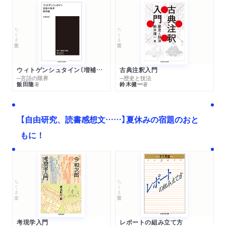
ちくま学芸文庫
ちくま学芸文庫
ウィトゲンシュタイン〔増補新版〕
古典注釈入門
─言語の限界
─歴史と技法
飯田隆
鈴木健一
著
著
【自由研究、読書感想文……】夏休みの宿題のおと
もに！
ちくま文庫
ちくま学芸文庫
考現学入門
レポートの組み立て方