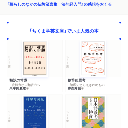
『暮らしのなかの仏教箴言集 法句経入門』の感想をおくる
「ちくま学芸文庫」でいま人気の本
ちくま学芸文庫
ちくま学芸文庫
翻訳の常識
修辞的思考
─読解力から翻訳力へ
─論理でとらえきれぬもの
朱牟田夏雄
香西秀信
著
著
ちくま学芸文庫
ちくま学芸文庫