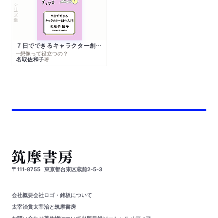
シリーズ・全集
７日でできるキャラクター創作入門
─想像って役立つの？
名取佐和子
著
〒111-8755
東京都台東区蔵前2-5-3
会社概要
会社ロゴ・銘板について
太宰治賞
太宰治と筑摩書房