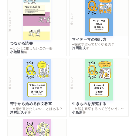
ちくまプリマー新書
シリーズ・全集
マイテーマの探し方
つながる読書
─探究学習ってどうやるの？
片岡則夫
著
─１０代に推したいこの一冊
小池陽慈
編
シリーズ・全集
シリーズ・全集
苦手から始める作文教室
生きものを探究する
─文章が書けたらいいことはある？
─自然を観察するってどういうこと？
津村記久子
小島渉
著
著