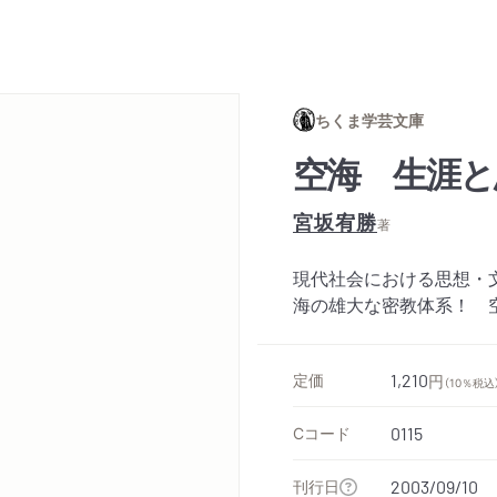
ちくま学芸文庫
空海 生涯と
宮坂宥勝
著
現代社会における思想・
海の雄大な密教体系！ 
定価
1,210
円
（10％税込
Cコード
0115
刊行日
2003/09/10