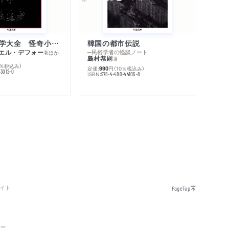
世界幻想文学大全 怪奇小説精華
韓国の都市伝説
エル・デフォー
─民俗学者の怪談ノート
著
ほか
島村恭則
著
0％税込み）
定価:
円
（10％税込み）
990
43012-0
ISBN:
978-4-480-44105-8
イト
PageTop
シー