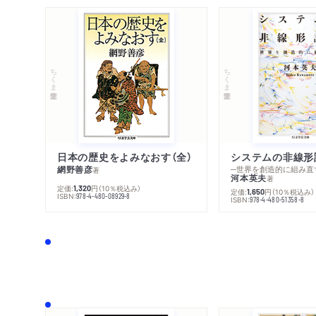
ちくま学芸文庫
ちくま学芸文庫
日本の歴史をよみなおす（全）
システムの非線形
網野善彦
─世界を創造的に組み直
著
河本英夫
著
定価:
円
（10％税込み）
1,320
定価:
円
（10％税込み）
1,650
ISBN:
978-4-480-08929-8
ISBN:
978-4-480-51358-8