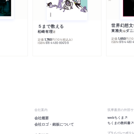
５まで数える
東雅夫
ダニ
編
松崎有理
著
定価:
円
（1
1,650
定価:
円
（10％税込み）
1,760
ISBN:
978-4-480-
ISBN:
978-4-480-80470-9
会社案内
筑摩書房の外部サ
webちくま
会社概要
ちくまの教科書
会社ロゴ・銘板について
プライバシーポリ