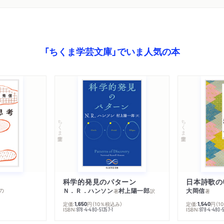
「ちくま学芸文庫」でいま人気の本
ちくま学芸文庫
ちくま学芸文庫
科学的発見のパターン
日本詩歌の
の
Ｎ．Ｒ．ハンソン
村上陽一郎
大岡信
著
訳
著
定価:
円
（10％税込み）
定価:
円
（1
1,650
1,540
ISBN:
ISBN:
978-4-480-51357-1
978-4-480-5