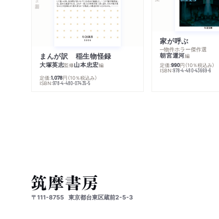
家が呼ぶ
─物件ホラー傑作選
まんが訳 稲生物怪録
朝宮運河
編
大塚英志
山本忠宏
監修
編
定価:
円
（10％税込み）
990
ISBN:
978-4-480-43669-6
定価:
円
（10％税込み）
1,078
ISBN:
978-4-480-07435-5
〒111-8755
東京都台東区蔵前2-5-3