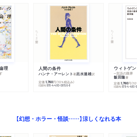
ちくま学芸文庫
ちくま学芸文庫
論理
人間の条件
す
─言語の限界
ハンナ・アーレント
志水速雄
著
訳
飯田隆
著
定価:
円
（10％税込み）
1,760
定価:
円
（1
1,760
ISBN:
978-4-480-08156-8
ISBN:
978-4-480-
【幻想・ホラー・怪談……】涼しくなれる本