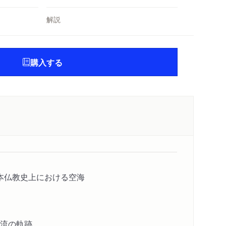
解説
購入する
本仏教史上における空海
流の軌跡