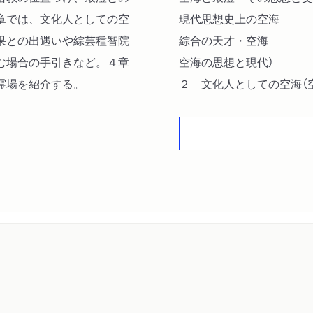
章では、文化人としての空
現代思想史上の空海
果との出遇いや綜芸種智院
綜合の天才・空海
む場合の手引きなど。４章
空海の思想と現代）
霊場を紹介する。
２ 文化人としての空海（
恵果との出遇い
空海とその周辺
空海の教育理想）
３ 空海の著作を読む（空
『秘蔵宝鑰』について
永遠への飛翔
空海の言葉をたどって
空海の密教用語について）
４ 空海の聖地（霊場・高
空海と四国の聖地）