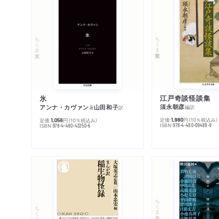
ちくま学芸文庫
ちくま文庫
江戸奇談怪談集
氷
須永朝彦
アンナ・カヴァン
山田和子
編訳
著
訳
定価:
円
（10％税込み）
1,980
定価:
円
（10％税込み）
1,056
ISBN:
978-4-480-09488-9
ISBN:
978-4-480-43250-6
ちくま文庫
ちくま新書