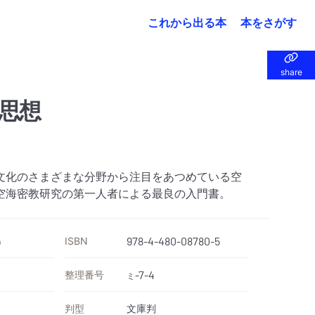
これから出る本
本をさがす
share
share
思想
文化のさまざまな分野から注目をあつめている空
空海密教研究の第一人者による最良の入門書。
ISBN
978-4-480-08780-5
）
整理番号
-7-4
ミ
判型
文庫判