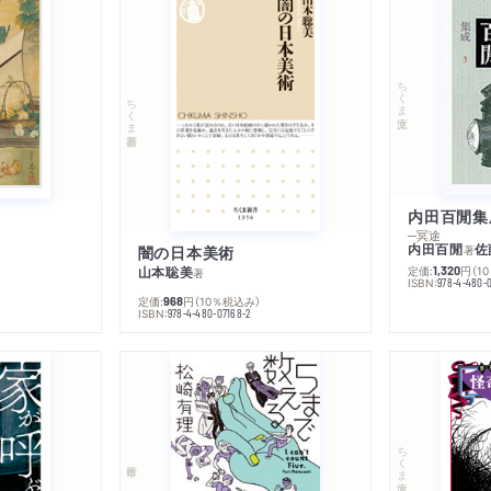
ちくま文庫
ちくま新書
内田百閒集
─冥途
内田百閒
佐
闇の日本美術
著
山本聡美
定価:
円
（1
1,320
著
ISBN:
978-4-480-
定価:
円
（10％税込み）
968
ISBN:
978-4-480-07168-2
ちくま文庫