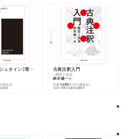
内容紹介・目次
感想をおくる
ちくま学芸文庫
ウィトゲンシュタイン〔増補新版〕
古典注釈入門
─歴史と技法
鈴木健一
著
0％税込み）
定価:
円
（10％税込み）
1,430
ISBN:
51349-6
978-4-480-51359-5