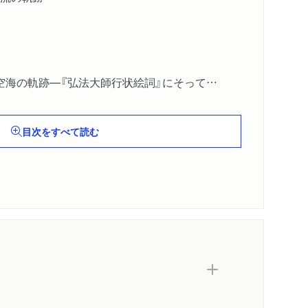
空海の軌跡―『弘法大師行状絵詞』にそって
目次をすべて読む
海の名著
野山