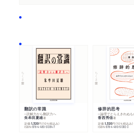
ちくま学芸文庫
ちくま学芸文庫
翻訳の常識
修辞的思考
─読解力から翻訳力へ
─論理でとらえきれぬも
朱牟田夏雄
香西秀信
著
著
定価:
円
（10％税込み）
定価:
円
（10％税込み）
1,320
1,320
ISBN:
ISBN:
978-4-480-51384-7
978-4-480-51382-3