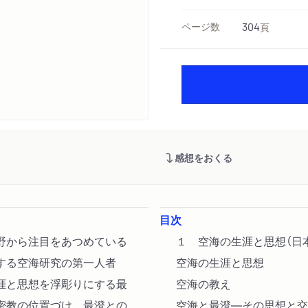
ページ数
304
頁
感想をおくる
目次
野から注目をあつめている
１ 空海の生涯と思想（日
する空海研究の第一人者
空海の生涯と思想
涯と思想を浮彫りにする最
空海の教え
密教の位置づけ、最澄との
空海と最澄―その思想と交