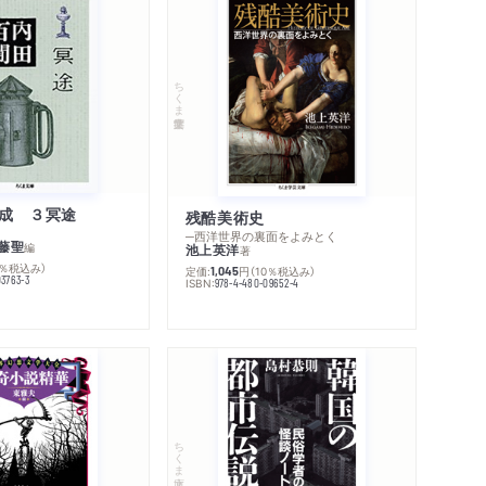
ちくま学芸文庫
成 ３冥途
残酷美術史
─西洋世界の裏面をよみとく
藤聖
編
池上英洋
著
0％税込み）
定価:
円
（10％税込み）
1,045
03763-3
ISBN:
978-4-480-09652-4
ちくま文庫