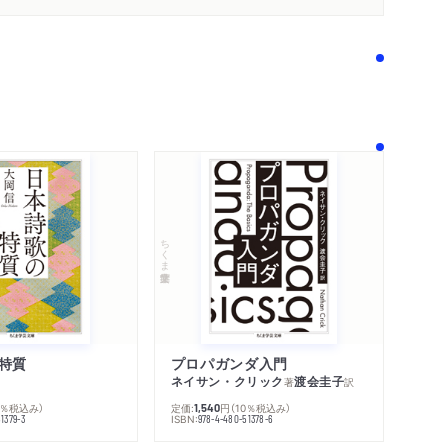
ちくま学芸文庫
特質
プロパガンダ入門
ネイサン・クリック
渡会圭子
著
訳
0％税込み）
定価:
円
（10％税込み）
1,540
ISBN:
1379-3
978-4-480-51378-6