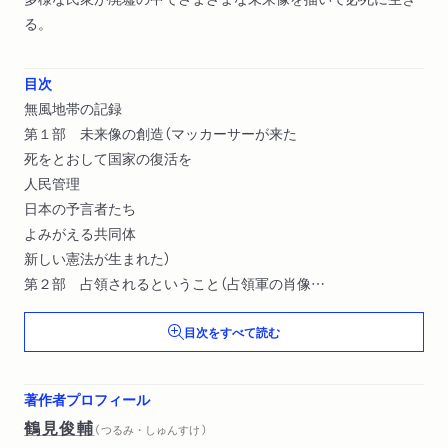
る。
目次
無風地帯の記録
第１部 未来像の創造（マッカーサーが来た
死をとおして国家の復活を
人民管理
日本の予言者たち
よみがえる共同体
新しい憲法が生まれた）
第２部 占領されるということ（占領軍の肖像
実力者のすげかえ）
目次をすべて読む
第３部 世界の流入（やみ市をとおって
引揚者のもってきた世界）
著作者プロフィール
鶴見俊輔
（ つるみ・しゅんすけ ）