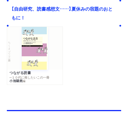
【自由研究、読書感想文……】夏休みの宿題のおと
もに！
ちくまプリマー新書
つながる読書
─１０代に推したいこの一冊
小池陽慈
編