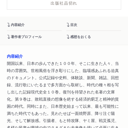
出版社品切れ
内容紹介
目次
著作者プロフィール
感想をおくる
内容紹介
開国以来、日本の歩んできた１００年、そこに生きた人々、当
時の雰囲気、世相風俗を浮き彫りにした、臨場感あふれる迫真
のドキュメント。公式記録や史料、体験談、新聞、雑誌、回想
録、流行歌にいたるまで多方面から取材し、時代の種々相を写
し出した記録現代史全１０巻。復刊を待望された名著の文庫
化。第９巻は、敗戦直後の想像を絶する経済的窮乏と精神的貧
困の時代。同時にまた、日本歴史始まって以来、最も可能性に
満ちた時代でもあった。見わたせば一面焼野原、降り注ぐ陽
光、そして解放感。引揚者、もと特攻隊、ヤミ屋、戦災孤児、
多様な民衆が廃墟の中でさまざまな未来像を描いて必死に生き