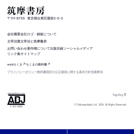
〒111-8755
東京都台東区蔵前2-5-3
会社概要
会社ロゴ・銘板について
太宰治賞
太宰治と筑摩書房
お問い合わせ
著作権について
出版目録
ソーシャルメディア
リンク集
サイトマップ
webちくま
ちくまの教科書
プライバシーポリシー
教科書採択の公正確保に関する基本方針
免責事項
PageTop
© Chikumashobo Ltd.
2024
All Rights Reserved.