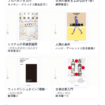
プロパガンダ入門
日本の歴史をよみなおす（全）
ネイサン・クリック
渡会圭子
網野善彦
著
訳
著
ちくま学芸文庫
ちくま学芸文庫
システムの非線形論理
人間の条件
─世界を創造的に組み直す
ハンナ・アーレント
志水速雄
著
訳
河本英夫
著
ちくま学芸文庫
ちくま学芸文庫
ウィトゲンシュタイン〔増補新版〕
古典注釈入門
─言語の限界
─歴史と技法
飯田隆
鈴木健一
著
著