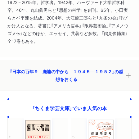
1922－2015年。哲学者。1942年、ハーヴァード大学哲学科
卒。46年、丸山眞男らと「思想の科学」を創刊。65年、小田実
らとベ平連を結成。2004年、大江健三郎らと「九条の会」呼び
かけ人となる。著書に『アメリカ哲学』『限界芸術論』『アメノウ
ズメ伝』などのほか、エッセイ、共著など多数。『鶴見俊輔集』
全17巻もある。
『日本の百年９ 廃墟の中から １９４５―１９５２』の感
想をおくる
「ちくま学芸文庫」でいま人気の本
ちくま学芸文庫
ちくま学芸文庫