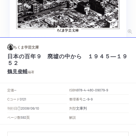
ちくま学芸文庫
日本の百年９ 廃墟の中から １９４５―１９
５２
鶴見俊輔
編著
定価
ISBN
--
978-4-480-09079-9
Cコード
整理番号
ニ
0121
-9-9
文庫判
刊行日
判型
2008/06/10
頁
ページ数
解説
592