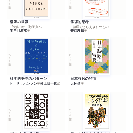
翻訳の常識
修辞的思考
─読解力から翻訳力へ
─論理でとらえきれぬもの
朱牟田夏雄
香西秀信
著
著
ちくま学芸文庫
ちくま学芸文庫
科学的発見のパターン
日本詩歌の特質
Ｎ．Ｒ．ハンソン
村上陽一郎
大岡信
著
訳
著
ちくま学芸文庫
ちくま学芸文庫