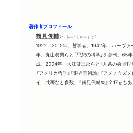
著作者プロフィール
鶴見俊輔
（ つるみ・しゅんすけ ）
1922－2015年。哲学者。1942年、ハーヴ
年、丸山眞男らと「思想の科学」を創刊。65
成。2004年、大江健三郎らと「九条の会」呼
『アメリカ哲学』『限界芸術論』『アメノウズ
イ、共著など多数。『鶴見俊輔集』全17巻もあ