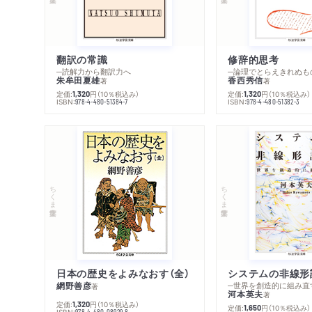
翻訳の常識
修辞的思考
─読解力から翻訳力へ
─論理でとらえきれぬも
朱牟田夏雄
香西秀信
著
著
定価:
円
（10％税込み）
定価:
円
（10％税込み）
1,320
1,320
ISBN:
ISBN:
978-4-480-51384-7
978-4-480-51382-3
ちくま学芸文庫
ちくま学芸文庫
日本の歴史をよみなおす（全）
システムの非線形
網野善彦
─世界を創造的に組み直
著
河本英夫
著
定価:
円
（10％税込み）
1,320
定価:
円
（10％税込み）
1,650
ISBN:
978-4-480-08929-8