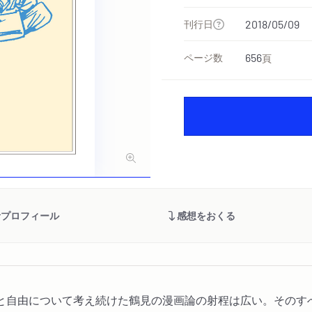
刊行日
2018/05/09
ページ数
656
頁
者プロフィール
感想をおくる
と自由について考え続けた鶴見の漫画論の射程は広い。そのす