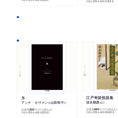
ISBN:
978-4-480-51358-8
ちくま学芸文庫
ちくま文庫
江戸奇談怪談集
氷
須永朝彦
アンナ・カヴァン
山田和子
編訳
著
訳
定価:
円
（10％税込み）
1,980
定価:
円
（10％税込み）
1,056
ISBN:
978-4-480-09488-9
ISBN:
978-4-480-43250-6