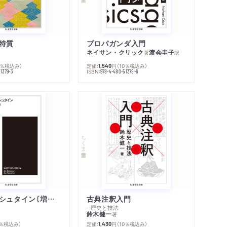
内容紹介・目次
特質
プロパガンダ入門
著作者プロフィール
ネイサン・クリック
渡会圭子
著
訳
感想をおくる
0％税込み）
定価:
円
（10％税込み）
1,540
ISBN:
1379-3
978-4-480-51378-6
ちくま学芸文庫
ウィトゲンシュタイン〔増補新版〕
古典注釈入門
─歴史と技法
鈴木健一
著
0％税込み）
定価:
円
（10％税込み）
1,430