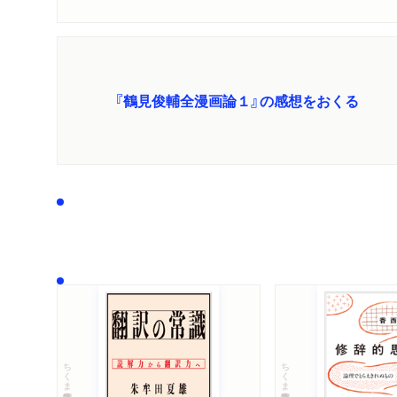
『鶴見俊輔全漫画論１』の感想をおくる
ちくま学芸文庫
ちくま学芸文庫