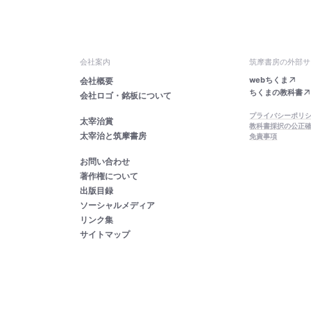
会社案内
筑摩書房の外部サ
webちくま
会社概要
ちくまの教科書
会社ロゴ・銘板について
プライバシーポリ
太宰治賞
教科書採択の公正
太宰治と筑摩書房
免責事項
お問い合わせ
著作権について
出版目録
ソーシャルメディア
リンク集
サイトマップ