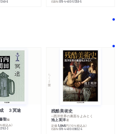
ISBN:
51349-6
978-4-480-51359-5
ちくま学芸文庫
成 ３冥途
残酷美術史
─西洋世界の裏面をよみとく
藤聖
編
池上英洋
著
0％税込み）
定価:
円
（10％税込み）
1,045
03763-3
ISBN:
978-4-480-09652-4