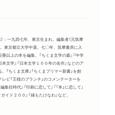
お）：一九四七年、東京生まれ。編集者（元筑摩
家。東京都立大学中退。七〇年、筑摩書房に入
百冊以上の本を編集。『ちくま文学の森』『中学
日本文学』『日本文学１００年の名作』などのア
。「ちくま文庫」「ちくまプリマー新書」を創
テレビ「王様のブランチ」のコメンテーターを
編集狂時代』『印刷に恋して』『「本」に恋して』
クガイド２００』『縁もたけなわ』など。