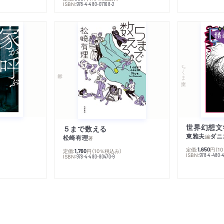
ISBN:
978-4-480-07168-2
ちくま文庫
５まで数える
東雅夫
ダニ
編
松崎有理
著
定価:
円
（1
1,650
定価:
円
（10％税込み）
1,760
ISBN:
978-4-480-
ISBN:
978-4-480-80470-9