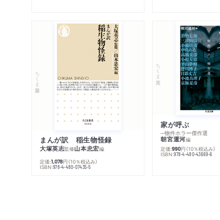
ちくま文庫
ちくま新書
家が呼ぶ
─物件ホラー傑作選
まんが訳 稲生物怪録
朝宮運河
編
大塚英志
山本忠宏
監修
編
定価:
円
（10％税込み）
990
ISBN:
978-4-480-43669-6
定価:
円
（10％税込み）
1,078
ISBN:
978-4-480-07435-5