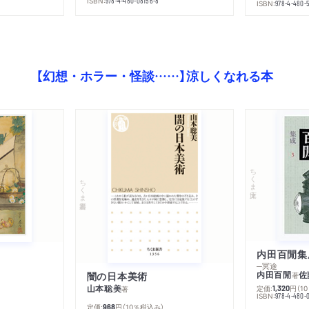
ISBN:
978-4-480-08156-8
ISBN:
978-4-480-
【幻想・ホラー・怪談……】涼しくなれる本
ちくま文庫
ちくま新書
内田百閒集
─冥途
内田百閒
佐
闇の日本美術
著
山本聡美
定価:
円
（1
1,320
著
ISBN:
978-4-480-
定価:
円
（10％税込み）
968