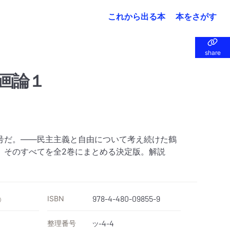
これから出る本
本をさがす
share
share
画論１
号だ。――民主主義と自由について考え続けた鶴
。そのすべてを全2巻にまとめる決定版。解説
ISBN
978-4-480-09855-9
）
整理番号
-4-4
ツ