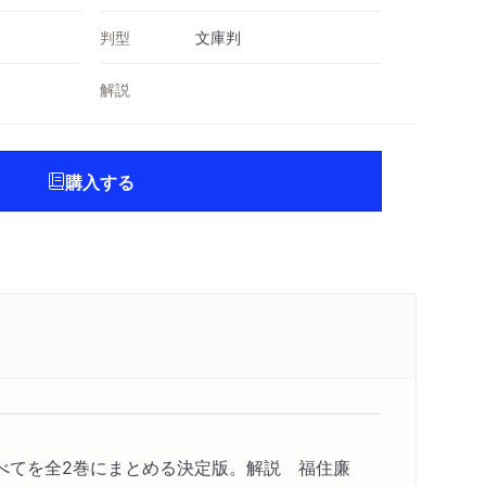
判型
文庫判
解説
購入する
べてを全2巻にまとめる決定版。解説 福住廉