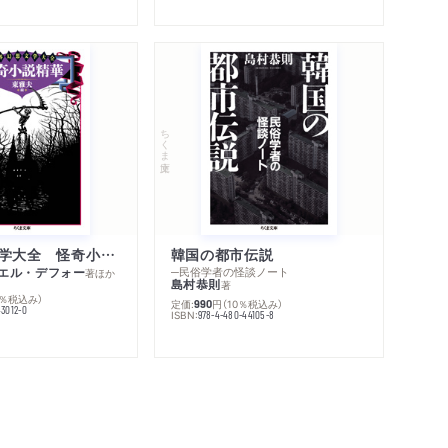
ちくま文庫
世界幻想文学大全 怪奇小説精華
韓国の都市伝説
エル・デフォー
─民俗学者の怪談ノート
著
ほか
島村恭則
著
0％税込み）
定価:
円
（10％税込み）
990
43012-0
ISBN:
978-4-480-44105-8