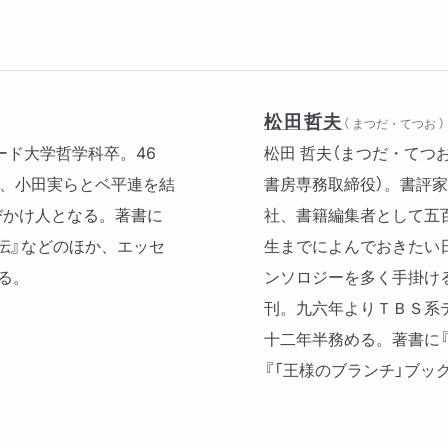
松田哲夫
（ まつだ・てつお ）
ァード大学哲学科卒。46
松田 哲夫（まつだ・てつ
年、小田実らとベ平連を結
書房専務取締役）。書評
びかけ人となる。著書に
社、書籍編集者として五
メ伝』などのほか、エッセ
生までによんでおきたい
る。
ンソロジーを多く手掛ける
刊。九六年よりＴＢＳ系
十二年半務める。著書に『
『「王様のブランチ」ブッ