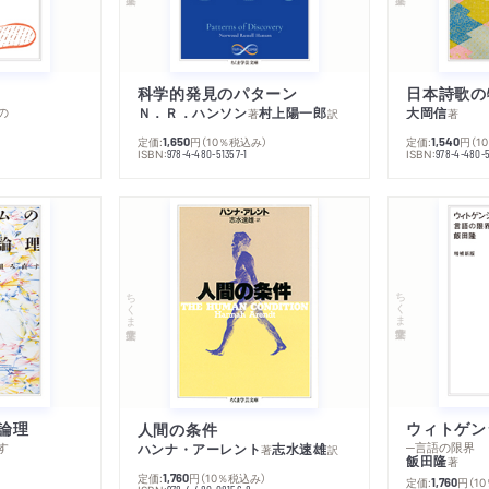
科学的発見のパターン
日本詩歌の
の
Ｎ．Ｒ．ハンソン
村上陽一郎
大岡信
著
訳
著
定価:
円
（10％税込み）
定価:
円
（1
1,650
1,540
ISBN:
ISBN:
978-4-480-51357-1
978-4-480-5
ちくま学芸文庫
ちくま学芸文庫
論理
人間の条件
す
─言語の限界
ハンナ・アーレント
志水速雄
著
訳
飯田隆
著
定価:
円
（10％税込み）
1,760
定価:
円
（1
1,760