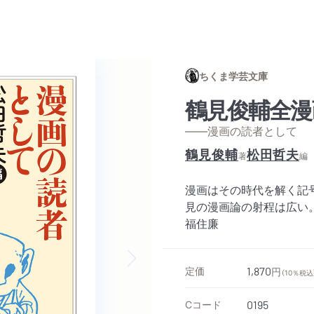
ちくま学芸文庫
鶴見俊輔全漫
——漫画の読者として
鶴見俊輔
松田哲夫
著
編
漫画はその時代を解く記
見の漫画論の射程は広い
福住廉
定価
1,870
円
（10％税込
Next slide
Cコード
0195