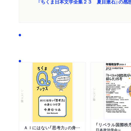
『ちくま日本文学全集２３ 夏目漱石』の感
シリーズ・全集
シリーズ・全集
ＡＩにはない「思考力」の身につけ方
日本政治学会
編