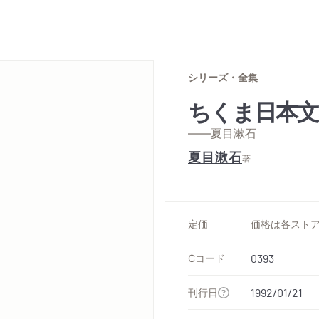
シリーズ・全集
ちくま日本文
——夏目漱石
夏目漱石
著
定価
Cコード
0393
刊行日
1992/01/21