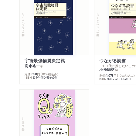
ちくまプリマー新書
ちくまプリマー新書
宇宙最強物質決定戦
つながる読書
高水裕一
─１０代に推したいこの
著
小池陽慈
編
定価:
円
（10％税込み）
858
定価:
円
（10％税込み）
1,078
ISBN:
978-4-480-68445-5
ISBN:
978-4-480-68476-9
シリーズ・全集