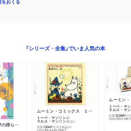
想をおくる
「シリーズ・全集」でいま人気の本
シリーズ・全集
シリーズ・全集
トーベ・ヤン
ラルス・ヤン
ムーミン・コミックス １ 黄金のしっぽ
定価:
円
（
21,560
トーベ・ヤンソン
著
ISBN:
978-4-480-
ラルス・ヤンソン
著
ほか
「リベラル国際秩序の揺らぎ」再考 年報政治学２０２６‐Ⅰ
定価:
円
（10％税込み）
1,540
ISBN:
978-4-480-77041-7