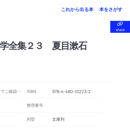
これから出る本
本をさがす
share
share
学全集２３ 夏目漱石
価格は各ストアでご確認ください
ISBN
978-4-480-10223-2
整理番号
判型
文庫判