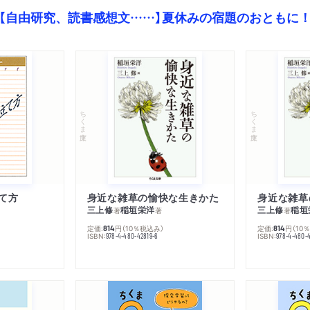
【自由研究、読書感想文……】夏休みの宿題のおともに
ちくま文庫
ちくま文庫
て方
身近な雑草の愉快な生きかた
身近な雑草
三上修
稲垣栄洋
三上修
稲垣
著
著
著
定価:
円
（10％税込み）
定価:
円
（10
814
814
ISBN:
ISBN:
978-4-480-42819-6
978-4-480-