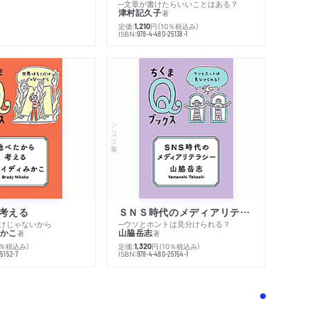
─文章が書けたらいいことはある？
津村記久子
著
定価:
円
（10％税込み）
1,210
ISBN:
978-4-480-25138-1
シリーズ・全集
内容紹介・目次
著作者プロフィール
感想をおくる
考える
ＳＮＳ時代のメディアリテラシー
けじゃないから
─ウソとホントは見分けられる？
かこ
山脇岳志
著
著
0％税込み）
定価:
円
（10％税込み）
1,320
ISBN:
5152-7
978-4-480-25154-1