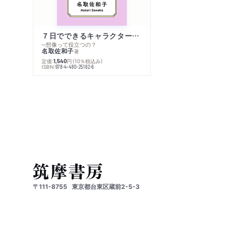
７日でできるキャラクター創作入門
─想像って役立つの？
名取佐和子
著
定価:
円
（10％税込み）
1,540
ISBN:
978-4-480-25162-6
〒111-8755
東京都台東区蔵前2-5-3