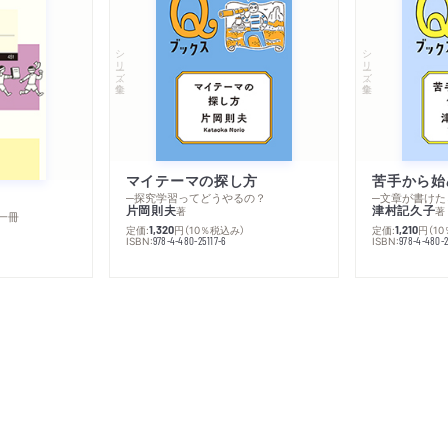
シリーズ・全集
シリーズ・全集
マイテーマの探し方
苦手から始
─探究学習ってどうやるの？
─文章が書けた
片岡則夫
津村記久子
著
著
一冊
定価:
円
（10％税込み）
定価:
円
（1
1,320
1,210
ISBN:
ISBN:
978-4-480-25117-6
978-4-480-2