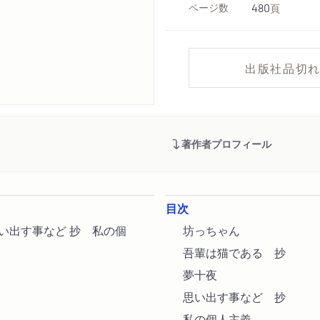
ページ数
480
頁
出版社品切
著作者プロフィール
目次
い出す事など 抄 私の個
坊っちゃん
吾輩は猫である 抄
夢十夜
思い出す事など 抄
私の個人主義