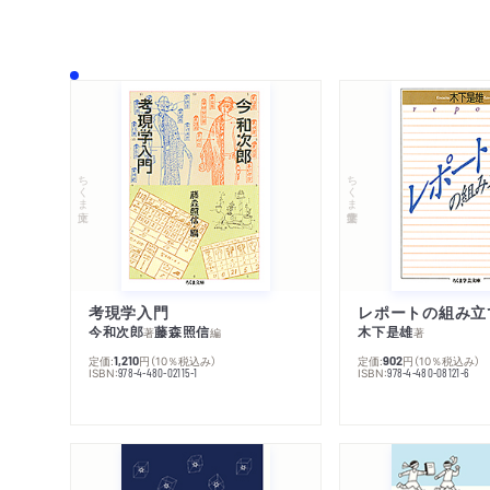
ちくま文庫
ちくま学芸文庫
考現学入門
レポートの組み立
今和次郎
藤森照信
木下是雄
著
編
著
定価:
円
（10％税込み）
定価:
円
（10％税込み）
1,210
902
ISBN:
ISBN:
978-4-480-02115-1
978-4-480-08121-6