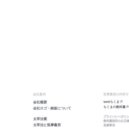
会社案内
筑摩書房の外部サ
webちくま
会社概要
ちくまの教科書
会社ロゴ・銘板について
プライバシーポリ
太宰治賞
教科書採択の公正
太宰治と筑摩書房
免責事項