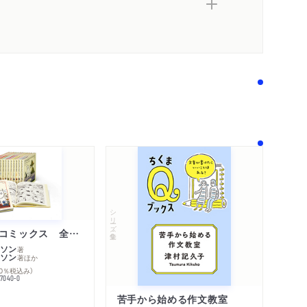
シリーズ・全集
ムーミン・コミックス 全１４巻セット
ソン
著
ソン
著
ほか
10％税込み）
77040-0
苦手から始める作文教室