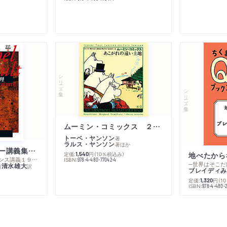
シリーズ・全集
シリーズ・全集
ムーミン・コミックス ２ あこがれの遠い土地
トーベ・ヤンソン
著
ラルス・ヤンソン
著
ほか
ミシェル・フーコー講義集成１０ 主体性と真理
定価:
円
（10％税込み）
地べたから
1,540
─コレージュ・ド・フランス講義１９８０－１９８１年度
ISBN:
978-4-480-77042-4
─世界はそこだ
清水雄大
著
訳
ブレイディみ
定価:
円
（1
1,320
）
ISBN:
978-4-480-2