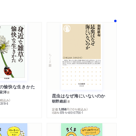
！
ちくま新書
の愉快な生きかた
栄洋
著
昆虫はなぜ海にいないのか
％税込み）
朝野維起
著
42819-6
定価:
円
（10％税込み）
1,056
ISBN:
978-4-480-07756-1