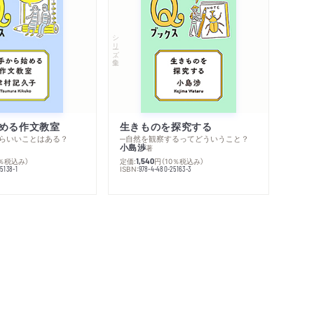
シリーズ・全集
める作文教室
生きものを探究する
らいいことはある？
─自然を観察するってどういうこと？
小島渉
著
0％税込み）
定価:
円
（10％税込み）
1,540
ISBN:
5138-1
978-4-480-25163-3