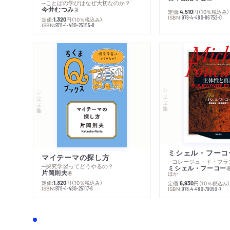
─ことばの学びはなぜ大切なのか？
今井むつみ
著
定価:
円
（10％税込み）
4,510
ISBN:
978-4-480-86752-0
定価:
円
（10％税込み）
1,320
ISBN:
978-4-480-25155-8
シリーズ・全集
シリーズ・全集
マイテーマの探し方
─探究学習ってどうやるの？
ミシェル・フーコー
片岡則夫
著
ほか
定価:
円
（10％税込み）
1,320
定価:
円
（10％税込み
6,930
ISBN:
978-4-480-25117-6
ISBN:
978-4-480-79050-7