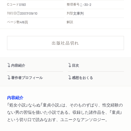
Cコード
整理番号
こ
0193
-30-2
文庫判
刊行日
判型
2007/09/10
頁
ページ数
解説
416
出版社品切れ
内容紹介
目次
著作者プロフィール
感想をおくる
内容紹介
「処女小説」ならぬ「童貞小説」は、そのものずばり、性交経験の
ない男の苦悩を描いた小説である。収録した諸作品を、「童貞」
という切り口で読みなおす、ユニークなアンソロジー。