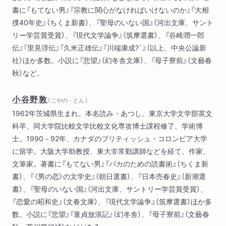
書に『もてない男』『宗教に関心がなければいけないのか』『大相
撲40年史』（ちくま新書）、『聖母のいない国』（河出文庫、サント
リー学芸賞受賞）、『現代文学論争』（筑摩選書）、『谷崎潤一郎
伝』『里見弴伝』『久米正雄伝』『川端康成?`』（以上、中央公論新
社）ほか多数。小説に『悲望』（幻冬舎文庫）、『母子寮前』（文藝春
秋）など。
小谷野敦
（ こやの・とん ）
1962年茨城県生まれ。本名読み・あつし。東京大学文学部英文
科卒、同大学院比較文学比較文化専攻博士課程修了、学術博
士。1990－92年、カナダのブリティッシュ・コロンビア大学
に留学。大阪大学助教授、東大非常勤講師などを経て、作家、
文筆家。著書に『もてない男』『バカのための読書術』（ちくま新
書）、『〈男の恋〉の文学史』（朝日選書）、『日本売春史』（新潮選
書）、『聖母のいない国』（河出文庫、サントリー学芸賞受賞）、
『恋愛の昭和史』（文春文庫）、『現代文学論争』（筑摩選書）ほか多
数。小説に『悲望』『童貞放浪記』（幻冬舎）、『母子寮前』（文藝春