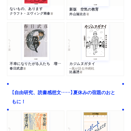
ないもの、あります
新版 空気の教育
クラフト・エヴィング商會
著
外山滋比古
著
ちくま文庫
ちくま文庫
不幸になりたがる人たち 増補新版
カジムヌガタイ
春日武彦
─風が語る沖縄戦
著
比嘉慂
著
【自由研究、読書感想文……】夏休みの宿題のおと
もに！
ちくま文庫
ちくま学芸文庫