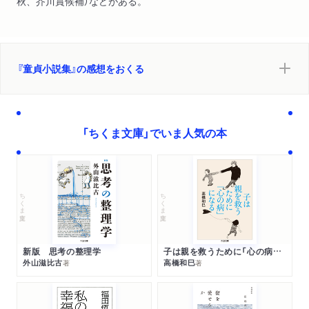
秋、芥川賞候補）などがある。
『童貞小説集』の感想をおくる
「ちくま文庫」でいま人気の本
ちくま文庫
ちくま文庫
新版 思考の整理学
子は親を救うために「心の病」になる
外山滋比古
高橋和巳
著
著