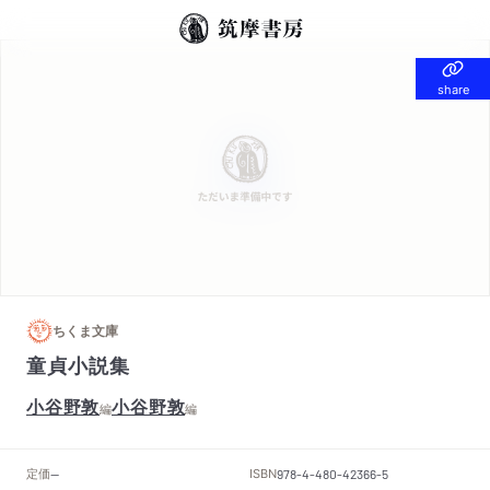
share
share
ちくま文庫
童貞小説集
小谷野敦
小谷野敦
編
編
定価
ISBN
--
978-4-480-42366-5