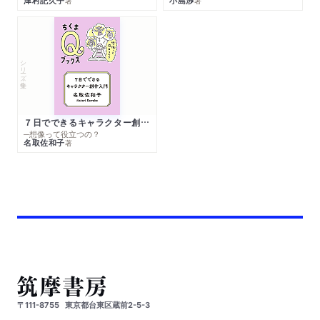
津村記久子
小島渉
著
著
シリーズ・全集
７日でできるキャラクター創作入門
─想像って役立つの？
名取佐和子
著
〒111-8755
東京都台東区蔵前2-5-3