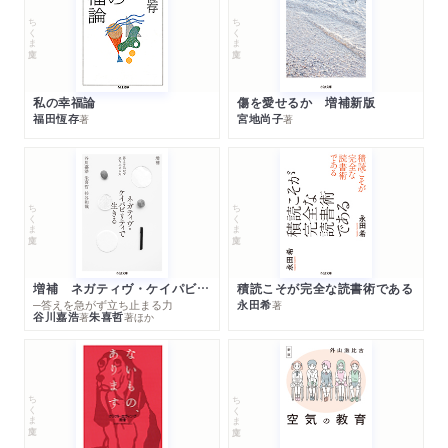
ちくま文庫
ちくま文庫
私の幸福論
傷を愛せるか 増補新版
福田恆存
宮地尚子
著
著
ちくま文庫
ちくま文庫
増補 ネガティヴ・ケイパビリティで生きる
積読こそが完全な読書術である
─答えを急がず立ち止まる力
永田希
著
谷川嘉浩
朱喜哲
著
著
ほか
ちくま文庫
ちくま文庫