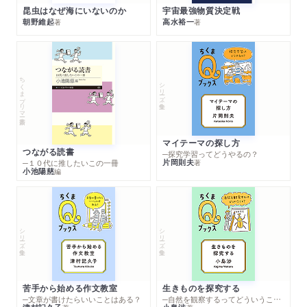
昆虫はなぜ海にいないのか
宇宙最強物質決定戦
朝野維起
高水裕一
著
著
ちくまプリマー新書
シリーズ・全集
マイテーマの探し方
つながる読書
─探究学習ってどうやるの？
片岡則夫
著
─１０代に推したいこの一冊
小池陽慈
編
シリーズ・全集
シリーズ・全集
苦手から始める作文教室
生きものを探究する
─文章が書けたらいいことはある？
─自然を観察するってどういうこと？