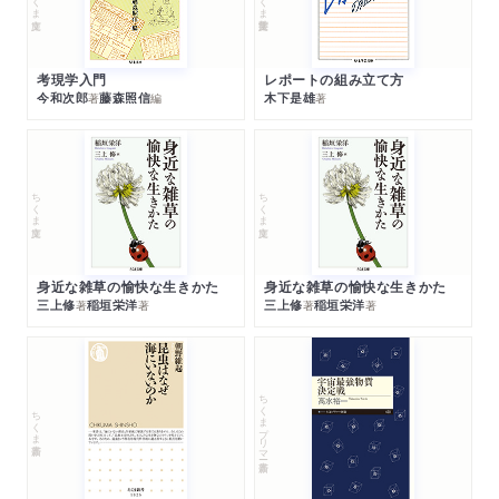
考現学入門
レポートの組み立て方
今和次郎
藤森照信
木下是雄
著
編
著
ちくま文庫
ちくま文庫
身近な雑草の愉快な生きかた
身近な雑草の愉快な生きかた
三上修
稲垣栄洋
三上修
稲垣栄洋
著
著
著
著
ちくまプリマー新書
ちくま新書