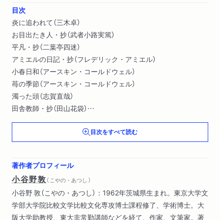
目次
炎に追われて（三木卓）
お目出たき人・抄（武者小路実篤）
平凡・抄（二葉亭四迷）
アミエルの日記・抄（フレデリック・アミエル）
小春日和（アースキン・コールドウェル）
苺の季節（アースキン・コールドウェル）
濁った頭（志賀直哉）
田舎教師・抄（田山花袋）
夜のかけら・抄（藤堂志津子）
目次をすべて読む
著作者プロフィール
小谷野敦
（ こやの・あつし ）
小谷野 敦（こやの・あつし）：1962年茨城県生まれ。東京大学文
学部大学院比較文学比較文化専攻博士課程修了、学術博士。大
阪大学助教授、東大非常勤講師などを経て、作家、文筆家。著